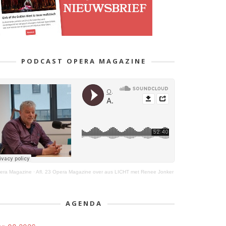
PODCAST OPERA MAGAZINE
era Magazine
·
Afl. 23 Opera Magazine over aus LICHT met Renee Jonker
AGENDA