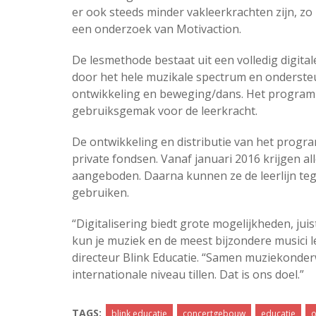
er ook steeds minder vakleerkrachten zijn, zo b
een onderzoek van Motivaction.
De lesmethode bestaat uit een volledig digit
door het hele muzikale spectrum en ondersteu
ontwikkeling en beweging/dans. Het programm
gebruiksgemak voor de leerkracht.
De ontwikkeling en distributie van het progr
private fondsen. Vanaf januari 2016 krijgen a
aangeboden. Daarna kunnen ze de leerlijn teg
gebruiken.
“Digitalisering biedt grote mogelijkheden, jui
kun je muziek en de meest bijzondere musici let
directeur Blink Educatie. “Samen muziekonder
internationale niveau tillen. Dat is ons doel.”
TAGS:
blink educatie
concertgebouw
educatie
o