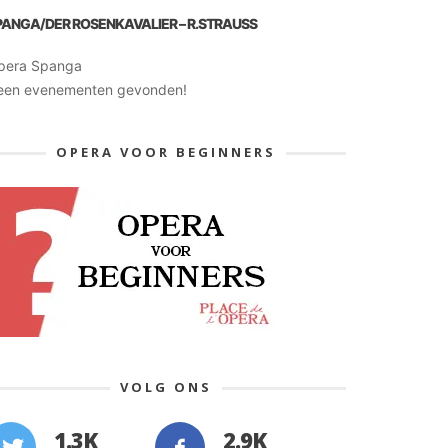
PANGA/DER ROSENKAVALIER – R.STRAUSS
pera Spanga
een evenementen gevonden!
OPERA VOOR BEGINNERS
VOLG ONS
1.3K