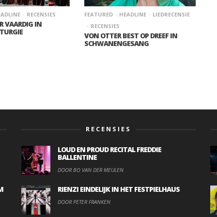
ADLINE
RECENSIES
FEATURED
HEADLINE
LIEDRECENSIE
 VAARDIG IN
RECENSIES
ITURGIE
VON OTTER BEST OP DREEF IN
SCHWANENGESANG
RECENSIES
LOUD EN PROUD RECITAL FREDDIE
BALLENTINE
DOOR BO VAN DER MEULEN
M
RIENZI EINDELIJK IN HET FESTPIELHAUS
DOOR PETER FRANKEN