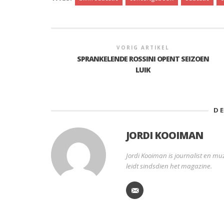
VORIG ARTIKEL
SPRANKELENDE ROSSINI OPENT SEIZOEN
LUIK
D
JORDI KOOIMAN
Jordi Kooiman is journalist en muz
leidt sindsdien het magazine.