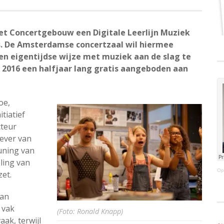
 het Concertgebouw een Digitale Leerlijn Muziek
s. De Amsterdamse concertzaal wil hiermee
en eigentijdse wijze met muziek aan de slag te
2016 een halfjaar lang gratis aangeboden aan
oe,
tiatief
teur
gever van
uning van
ling van
Op
zet.
van
 vak
(Foto: Ronald Knapp)
ak, terwijl