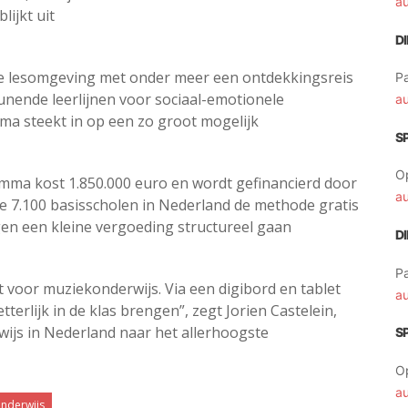
a
lijkt uit
D
ale lesomgeving met onder meer een ontdekkingsreis
Pa
nende leerlijnen voor sociaal-emotionele
a
a steekt in op een zo groot mogelijk
S
O
amma kost 1.850.000 euro en wordt gefinancierd door
a
lle 7.100 basisscholen in Nederland de methode gratis
en een kleine vergoeding structureel gaan
D
Pa
st voor muziekonderwijs. Via een digibord en tablet
a
terlijk in de klas brengen”, zegt Jorien Castelein,
wijs in Nederland naar het allerhoogste
S
O
a
nderwijs