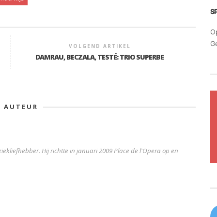
S
O
G
VOLGEND ARTIKEL
DAMRAU, BECZALA, TESTÉ: TRIO SUPERBE
E AUTEUR
iekliefhebber. Hij richtte in januari 2009 Place de l'Opera op en