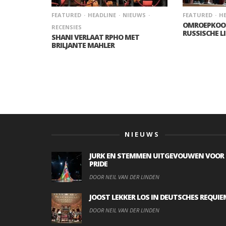
FEATURED
HEADLINE
NIEUWS
FEATURED
HE
OMROEPKOOR
RECENSIES
RUSSISCHE L
SHANI VERLAAT RPHO MET
BRILJANTE MAHLER
NIEUWS
JURK EN STEMMEN UITGEVOUWEN VOOR
PRIDE
DOOR NEIL VAN DER LINDEN
JOOST LEKKER LOS IN DEUTSCHES REQUIE
DOOR NEIL VAN DER LINDEN