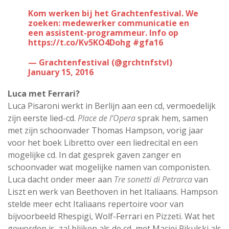
Kom werken bij het Grachtenfestival. We
zoeken: medewerker communicatie en
een assistent-programmeur. Info op
https://t.co/Kv5KO4Dohg
#gfa16
— Grachtenfestival (@grchtnfstvl)
January 15, 2016
Luca met Ferrari?
Luca Pisaroni werkt in Berlijn aan een cd, vermoedelijk
zijn eerste lied-cd.
Place de l’Opera
sprak hem, samen
met zijn schoonvader Thomas Hampson, vorig jaar
voor het boek Libretto over een liedrecital en een
mogelijke cd. In dat gesprek gaven zanger en
schoonvader wat mogelijke namen van componisten.
Luca dacht onder meer aan
Tre sonetti di Petrarca
van
Liszt en werk van Beethoven in het Italiaans. Hampson
stelde meer echt Italiaans repertoire voor van
bijvoorbeeld Rhespigi, Wolf-Ferrari en Pizzeti. Wat het
geworden is, zal blijken als de cd, met Maciej Pikulski als