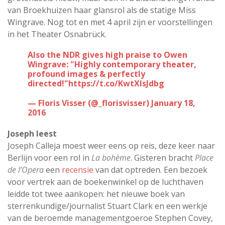
van Broekhuizen haar glansrol als de statige Miss
Wingrave. Nog tot en met 4 april zijn er voorstellingen
in het Theater Osnabrück.
Also the NDR gives high praise to Owen
Wingrave: "Highly contemporary theater,
profound images & perfectly
directed!"
https://t.co/KwtXIsJdbg
— Floris Visser (@_florisvisser)
January 18,
2016
Joseph leest
Joseph Calleja moest weer eens op reis, deze keer naar
Berlijn voor een rol in
La bohème
. Gisteren bracht
Place
de l’Opera
een
recensie
van dat optreden. Een bezoek
voor vertrek aan de boekenwinkel op de luchthaven
leidde tot twee aankopen: het nieuwe boek van
sterrenkundige/journalist Stuart Clark en een werkje
van de beroemde managementgoeroe Stephen Covey,