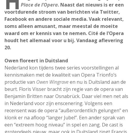
H
Place de l’Opera
. Naast dat nieuws is er een
voortdurende stroom van berichten via Twitter,
Facebook en andere sociale media. Vaak relevant,
soms alleen amusant, maar meestal de moeite
waard om er kennis van te nemen. Cité de l’Opera
houdt het allemaal voor u bij. Vandaag aflevering
20.
Owen floreert in Duitsland
Nederland kon tijdens twee series voorstellingen al
kennismaken met de kwaliteit van Opera Trionfo’s
productie van
Owen Wingrave
en nu is Duitsland aan de
beurt. Floris Visser bracht zijn regie van de opera van
Benjamin Britten naar Osnabrück. Daar viel men net als
in Nederland voor zijn enscenering. Volgens een
recensent was de opera “außerordentlich gelungen” en
klonk er na afloop “langer Jubel”. Een ander sprak van
een “extreem hoog niveau” in spel en zang. De cast is
grotendeels nieuw, maar ook in Duitsland zingt Francis