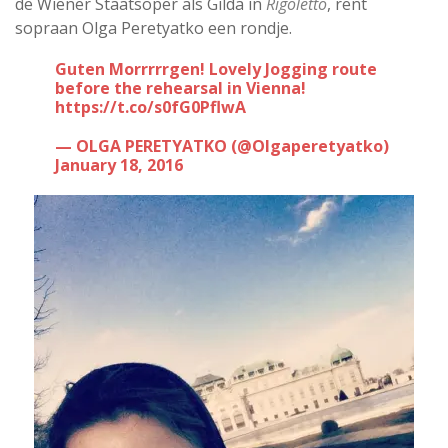
de Wiener Staatsoper als Gilda in
Rigoletto
, rent
sopraan Olga Peretyatko een rondje.
Guten Morrrrrgen! Lovely Jogging route
before the rehearsal in Vienna!
https://t.co/s0fG0PflwA
— OLGA PERETYATKO (@Olgaperetyatko)
January 18, 2016