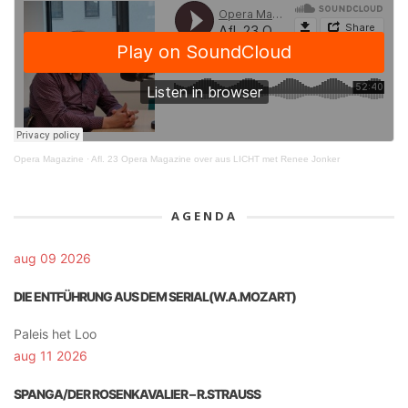
Opera Magazine
·
Afl. 23 Opera Magazine over aus LICHT met Renee Jonker
AGENDA
aug 09 2026
DIE ENTFÜHRUNG AUS DEM SERIAL(W.A.MOZART)
Paleis het Loo
aug 11 2026
SPANGA/DER ROSENKAVALIER – R.STRAUSS