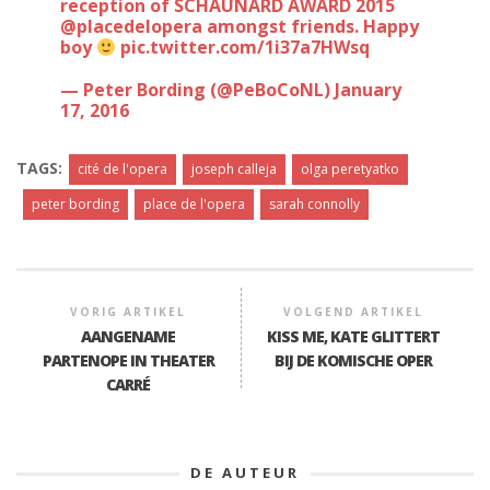
reception of SCHAUNARD AWARD 2015
@placedelopera
amongst friends. Happy
boy
pic.twitter.com/1i37a7HWsq
— Peter Bording (@PeBoCoNL)
January
17, 2016
TAGS:
cité de l'opera
joseph calleja
olga peretyatko
peter bording
place de l'opera
sarah connolly
VORIG ARTIKEL
VOLGEND ARTIKEL
AANGENAME
KISS ME, KATE GLITTERT
PARTENOPE IN THEATER
BIJ DE KOMISCHE OPER
CARRÉ
DE AUTEUR