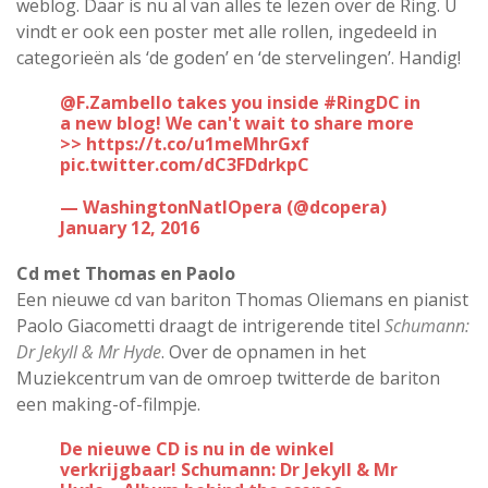
weblog. Daar is nu al van alles te lezen over de Ring. U
vindt er ook een poster met alle rollen, ingedeeld in
categorieën als ‘de goden’ en ‘de stervelingen’. Handig!
.
@FZambello
takes you inside
#RingDC
in
a new blog! We can't wait to share more
>>
https://t.co/u1meMhrGxf
pic.twitter.com/dC3FDdrkpC
— WashingtonNatlOpera (@dcopera)
January 12, 2016
Cd met Thomas en Paolo
Een nieuwe cd van bariton Thomas Oliemans en pianist
Paolo Giacometti draagt de intrigerende titel
Schumann:
Dr Jekyll & Mr Hyde
. Over de opnamen in het
Muziekcentrum van de omroep twitterde de bariton
een making-of-filmpje.
De nieuwe CD is nu in de winkel
verkrijgbaar! Schumann: Dr Jekyll & Mr