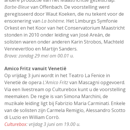
Barbe-Bleue
van Offenbach. De voorstelling werd
geregisseerd door Waut Koeken, die nu tekent voor de
enscenering van
La bohème
. Het Limburgs Symfonie
Orkest en het Koor van het Conservatorium Maastricht
stonden in 2010 onder leiding van José Areán, de
solisten waren onder anderen Karin Strobos, Machteld
Vennevertloo en Martijn Sanders.
Brava: zondag 29 mei om 00.01 u.
Amico Fritz vanuit Venetië
Op vrijdag 3 juni wordt in het Teatro La Fenice in
Venetië de opera
L’Amico Fritz
van Mascagni opgevoerd.
Via een livestream op Culturebox kunt u de voorstelling
meemaken. De regie is van Simona Marchini, de
muzikale leiding ligt bij Fabrizio Maria Carminati. Enkele
van de solisten zijn Carmela Remigio, Alessandro Scotto
di Luzio en William Corrò.
Culturebox
: vrijdag 3 juni om 19.00 u.