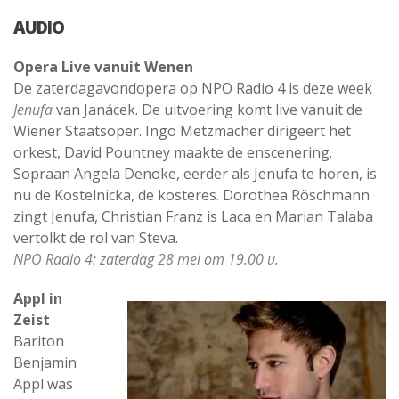
AUDIO
Opera Live vanuit Wenen
De zaterdagavondopera op NPO Radio 4 is deze week
Jenufa
van Janácek. De uitvoering komt live vanuit de
Wiener Staatsoper. Ingo Metzmacher dirigeert het
orkest, David Pountney maakte de enscenering.
Sopraan Angela Denoke, eerder als Jenufa te horen, is
nu de Kostelnicka, de kosteres. Dorothea Röschmann
zingt Jenufa, Christian Franz is Laca en Marian Talaba
vertolkt de rol van Steva.
NPO Radio 4: zaterdag 28 mei om 19.00 u.
Appl in
Zeist
Bariton
Benjamin
Appl was