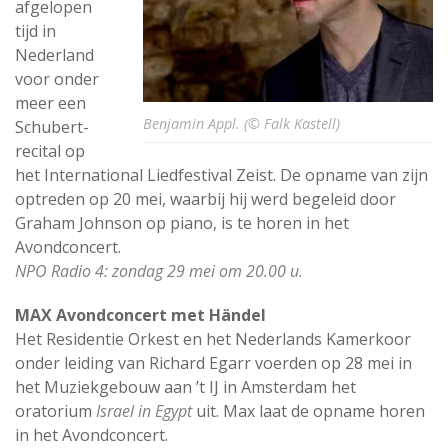
afgelopen
tijd in
Nederland
voor onder
meer een
Benjamin Appl. (© Falk Kastell)
Schubert-
recital op
het International Liedfestival Zeist. De opname van zijn
optreden op 20 mei, waarbij hij werd begeleid door
Graham Johnson op piano, is te horen in het
Avondconcert.
NPO Radio 4: zondag 29 mei om 20.00 u.
MAX Avondconcert met Händel
Het Residentie Orkest en het Nederlands Kamerkoor
onder leiding van Richard Egarr voerden op 28 mei in
het Muziekgebouw aan ’t IJ in Amsterdam het
oratorium
Israel in Egypt
uit. Max laat de opname horen
in het Avondconcert.