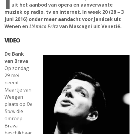
I
uit het aanbod van opera en aanverwante
muziek op radio, tv en internet. In week 20 (28 – 3
juni 2016) onder meer aandacht voor Janácek uit
Wenen en
L’Amico Fritz
van Mascagni uit Venetië.
VIDEO
De Bank
van Brava
Op zondag
29 mei
neemt
Maartje van
Weegen
plaats op
De
Bank
die
omroep
Brava
beschikbaar