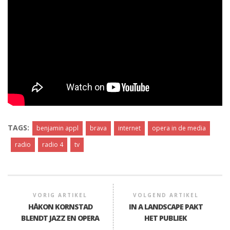
TAGS:
benjamin appl
brava
internet
opera in de media
radio
radio 4
tv
VORIG ARTIKEL
VOLGEND ARTIKEL
HÅKON KORNSTAD
IN A LANDSCAPE PAKT
BLENDT JAZZ EN OPERA
HET PUBLIEK