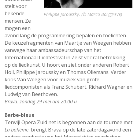
stelt voor
bekende
Philippe Jaroussky. (© Marco Borggreve)
mensen. Ze
mogen een
avond lang de programmering bepalen en toelichten.
De keuzefragmenten van Maartje van Weegen hebben
vanwege haar ambassadeurschap van het
Internationaal Liedfestival in Zeist vooral betrekking
op de liedkunst. U hoort en ziet onder anderen Robert
Holl, Philippe Jaroussky en Thomas Oliemans. Verder
koos Van Weegen voor muziek van grote
liedcomponisten als Franz Schubert, Richard Wagner en
Ludwig van Beethoven.
Brava: zondag 29 mei om 20.00 u.
Barbe-bleue
Terwijl Opera Zuid net is begonnen aan de tournee met
La bohème
, brengt Brava op de late zaterdagavond een
andere productie van het Maastrichtse gezelschap: