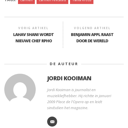
VORIG ARTIKEL
VOLGEND ARTIKEL
LAHAV SHANI WORDT
BENJAMIN APPL RAAST
NIEUWE CHEF RPHO
DOOR DE WERELD
DE AUTEUR
JORDI KOOIMAN
Jordi Kooiman is journalist en
muziekliefhebber. Hij richtte in januari
2009 Place de l'Opera op en leidt
sindsdien het magazine.