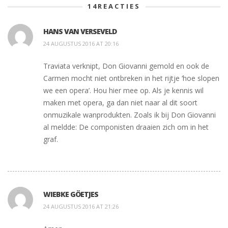
14
REACTIES
HANS VAN VERSEVELD
24 AUGUSTUS 2016 AT 20:16
Traviata verknipt, Don Giovanni gemold en ook de
Carmen mocht niet ontbreken in het rijtje ‘hoe slopen
we een opera’. Hou hier mee op. Als je kennis wil
maken met opera, ga dan niet naar al dit soort
onmuzikale wanprodukten. Zoals ik bij Don Giovanni
al meldde: De componisten draaien zich om in het
graf.
WIEBKE GÖETJES
24 AUGUSTUS 2016 AT 21:26