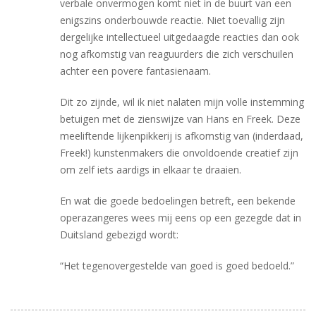
verbale onvermogen komt niet in de buurt van een
enigszins onderbouwde reactie. Niet toevallig zijn
dergelijke intellectueel uitgedaagde reacties dan ook
nog afkomstig van reaguurders die zich verschuilen
achter een povere fantasienaam.
Dit zo zijnde, wil ik niet nalaten mijn volle instemming
betuigen met de zienswijze van Hans en Freek. Deze
meeliftende lijkenpikkerij is afkomstig van (inderdaad,
Freek!) kunstenmakers die onvoldoende creatief zijn
om zelf iets aardigs in elkaar te draaien.
En wat die goede bedoelingen betreft, een bekende
operazangeres wees mij eens op een gezegde dat in
Duitsland gebezigd wordt:
“Het tegenovergestelde van goed is goed bedoeld.”