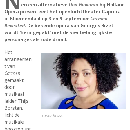
N
en een alternatieve
Don Giovanni
bij Holland
Opera presenteert het openluchttheater Caprera
in Bloemendaal op 3 en 9 september
Carmen
Revisited
. De bekende opera van Georges Bizet
wordt ‘heringepakt’ met de vier belangrijkste
personages als rode draad.
Het
arrangemen
t van
Carmen
,
gemaakt
door
muzikaal
leider Thijs
Borsten,
licht de
Tania Kross.
muzikale
hoogtepunt