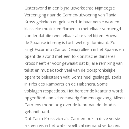
Gisteravond in een bijna uitverkochte Nijmeegse
Vereeniging naar de Carmen-uitvoering van Tania
Kross gekeken en geluisterd. In haar versie worden
klassieke muziek en flamenco met elkaar vermengd
zonder dat die twee elkaar al te veel bijten. Hoewel:
de Spaanse inbreng is toch wel erg dominant. Zo
zingt Escamillo (Carlos Denia) alleen in het Spaans en
opent de avond met een folkloristische danseres.
Kross heeft er voor gewaakt dat bij alle remixing van
tekst en muziek toch veel van de oorspronkelijke
opera te beluisteren valt. Soms heel geslaagd, zoals
in Près des Ramparts en de Habanera. Soms
volslagen respectloos. Het beroemde kaarttrio wordt
opgeofferd aan schreeuwerig flamencogezang. Alleen
Carmens monoloog over de kaart van de dood is
gehandhaafd.
Dat Tania Kross zich als Carmen ook in deze versie
als een vis in het water voelt zal niemand verbazen.