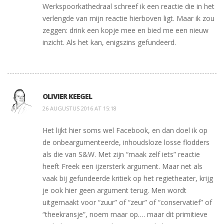
Werkspoorkathedraal schreef ik een reactie die in het
verlengde van mijn reactie hierboven ligt. Maar ik zou
zeggen: drink een kopje mee en bied me een nieuw
inzicht. Als het kan, enigszins gefundeerd.
OLIVIER KEEGEL
26 AUGUSTUS 2016 AT 15:18
Het lijkt hier soms wel Facebook, en dan doel ik op
de onbeargumenteerde, inhoudsloze losse flodders
als die van S&W. Met zijn “maak zelf iets” reactie
heeft Freek een ijzersterk argument. Maar net als
vaak bij gefundeerde kritiek op het regietheater, krijg
je ook hier geen argument terug. Men wordt
uitgemaakt voor “zuur” of “zeur” of “conservatief” of
“theekransje”, noem maar op…. maar dit primitieve