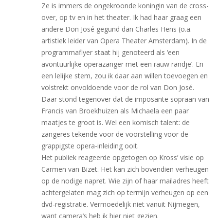
Ze is immers de ongekroonde koningin van de cross-
over, op tv en in het theater. Ik had haar graag een
andere Don José gegund dan Charles Hens (o.a.
artistiek leider van Opera Theater Amsterdam). In de
programmaflyer staat hij genoteerd als ‘een
avontuurlijke operazanger met een rauw randje’. En
een lelijke stem, zou ik daar aan willen toevoegen en
volstrekt onvoldoende voor de rol van Don José.
Daar stond tegenover dat de imposante sopraan van
Francis van Broekhuizen als Michaela een paar
maatjes te groot is. Wel een komisch talent: de
zangeres tekende voor de voorstelling voor de
grappigste opera-inleiding ooit.
Het publiek reageerde opgetogen op Kross’ visie op
Carmen van Bizet. Het kan zich bovendien verheugen
op de nodige napret. Wie zijn of haar mailadres heeft
achtergelaten mag zich op termijn verheugen op een
dvd-registratie. Vermoedelijk niet vanuit Nijmegen,
want camera’s heb ik hier niet gezien.