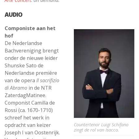
AUDIO
Componiste aan het
hof
De Nederlandse
Bachvereniging brengt
onder de nieuwe leider
Shunske Sato de
Nederlandse première
van de opera
Il sacrifizio
di Abramo
in de NTR
ZaterdagMatinee.
Componist Camilla de
Rossi (ca. 1670-1710)
schreef het werk in
Countertenor Luigi Schifano
opdracht van keizer
zingt de rol van Isacco.
Joseph I van Oostenrijk.