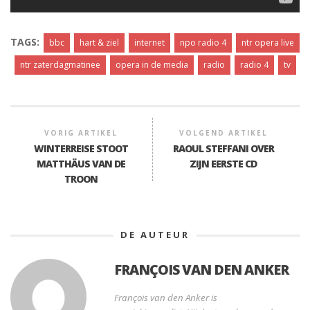
TAGS:
bbc
hart & ziel
internet
npo radio 4
ntr opera live
ntr zaterdagmatinee
opera in de media
radio
radio 4
tv
VORIG ARTIKEL
VOLGEND ARTIKEL
WINTERREISE STOOT
RAOUL STEFFANI OVER
MATTHÄUS VAN DE
ZIJN EERSTE CD
TROON
DE AUTEUR
FRANÇOIS VAN DEN ANKER
François van den Anker is