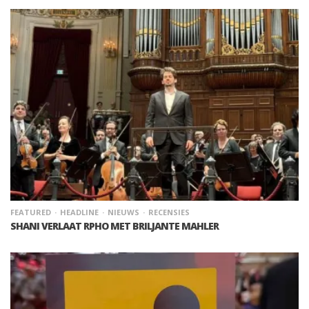
FEATURED
HEADLINE
NIEUWS
RECENSIES
SHANI VERLAAT RPHO MET BRILJANTE MAHLER