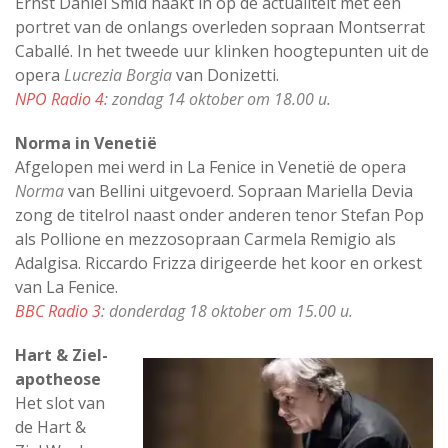
Ernst Daniël Smid haakt in op de actualiteit met een
portret van de onlangs overleden sopraan Montserrat
Caballé. In het tweede uur klinken hoogtepunten uit de
opera
Lucrezia Borgia
van Donizetti.
NPO Radio 4
: zondag 14 oktober om 18.00 u.
Norma in Venetië
Afgelopen mei werd in La Fenice in Venetië de opera
Norma
van Bellini uitgevoerd. Sopraan Mariella Devia
zong de titelrol naast onder anderen tenor Stefan Pop
als Pollione en mezzosopraan Carmela Remigio als
Adalgisa. Riccardo Frizza dirigeerde het koor en orkest
van La Fenice.
BBC Radio 3
: donderdag 18 oktober om 15.00 u.
Hart & Ziel-
apotheose
Het slot van
de Hart &