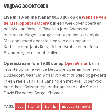
VRIJDAG 30 OKTOBER
Live in HD-online (vanaf 00.30 uur op de
website van
de Metropolitan Opera
):
in een week over opera en
politiek kan
Nixon in China
van John Adams niet
ontbreken. Negen jaar geleden werd het werk bij de
Met opgevoerd onder leiding van de componist.
Kathleen Kim, Janis Kelly, Robert Brubaker en Russell
Braun zongen de hoofdrollen.
Operastream (om 19.00 uur op
OperaVision
):
een
recente opname van de Deutsche Oper am Rhein uit
Düsseldorf, waar
Der Kaiser von Atlantis
werd opgevoerd
in een regie van Ilaria Lanzino en met Axel Kober voor
het orkest. Solisten zijn onder anderen Luke Stoker,
David Fischer en Sergej Khomov.
TAGS:
bbc
internet
live in hd
metropolitan opera