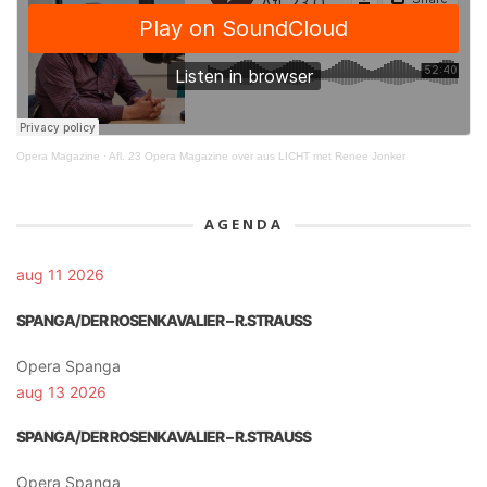
Opera Magazine
·
Afl. 23 Opera Magazine over aus LICHT met Renee Jonker
AGENDA
aug 11 2026
SPANGA/DER ROSENKAVALIER – R.STRAUSS
Opera Spanga
aug 13 2026
SPANGA/DER ROSENKAVALIER – R.STRAUSS
Opera Spanga