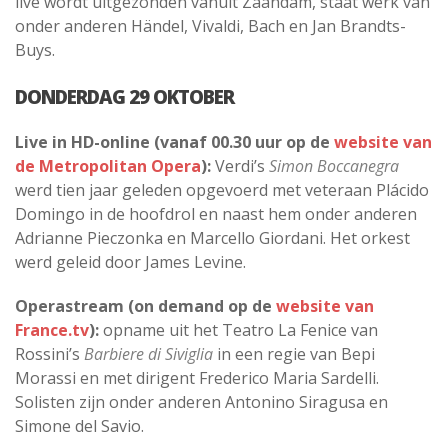
live wordt uitgezonden vanuit Zaandam, staat werk van
onder anderen Händel, Vivaldi, Bach en Jan Brandts-
Buys.
DONDERDAG 29 OKTOBER
Live in HD-online (vanaf 00.30 uur op de
website van
de Metropolitan Opera
):
Verdi’s
Simon Boccanegra
werd tien jaar geleden opgevoerd met veteraan Plácido
Domingo in de hoofdrol en naast hem onder anderen
Adrianne Pieczonka en Marcello Giordani. Het orkest
werd geleid door James Levine.
Operastream (on demand op de
website van
France.tv
):
opname uit het Teatro La Fenice van
Rossini’s
Barbiere di Siviglia
in een regie van Bepi
Morassi en met dirigent Frederico Maria Sardelli.
Solisten zijn onder anderen Antonino Siragusa en
Simone del Savio.