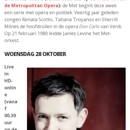
de Metropolitan Opera
):
de Met begint deze week
een serie met opera en politiek. Veertig jaar geleden
zongen Renata Scotto, Tatiana Troyanos en Sherrill
Milnes de hoofdrollen in de opera
Don Carlo
van Verdi.
Op 21 februari 1980 leidde James Levine het Met-
orkest.
WOENSDAG 28 OKTOBER
Live
in
HD-
onlin
e
(vana
f
00.30
uur
op de