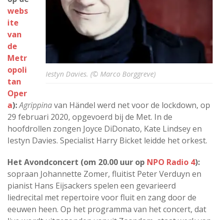
webs
ite
van
de
Metr
opoli
Iestyn Davies. (© Marco Borggreve)
tan
Oper
a
):
Agrippina
van Händel werd net voor de lockdown, op
29 februari 2020, opgevoerd bij de Met. In de
hoofdrollen zongen Joyce DiDonato, Kate Lindsey en
Iestyn Davies. Specialist Harry Bicket leidde het orkest.
Het Avondconcert (om 20.00 uur op
NPO Radio 4
):
sopraan Johannette Zomer, fluitist Peter Verduyn en
pianist Hans Eijsackers spelen een gevarieerd
liedrecital met repertoire voor fluit en zang door de
eeuwen heen. Op het programma van het concert, dat