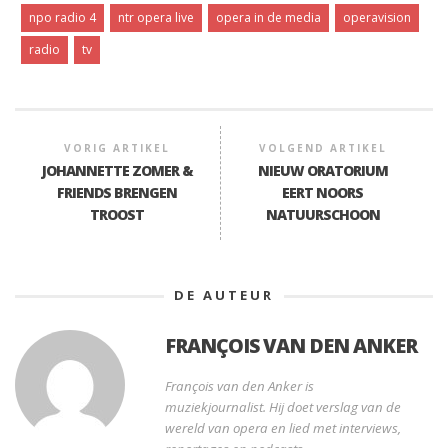
npo radio 4
ntr opera live
opera in de media
operavision
radio
tv
VORIG ARTIKEL
VOLGEND ARTIKEL
JOHANNETTE ZOMER &
NIEUW ORATORIUM
FRIENDS BRENGEN
EERT NOORS
TROOST
NATUURSCHOON
DE AUTEUR
FRANÇOIS VAN DEN ANKER
François van den Anker is
muziekjournalist. Hij doet verslag van de
wereld van opera en lied met interviews,