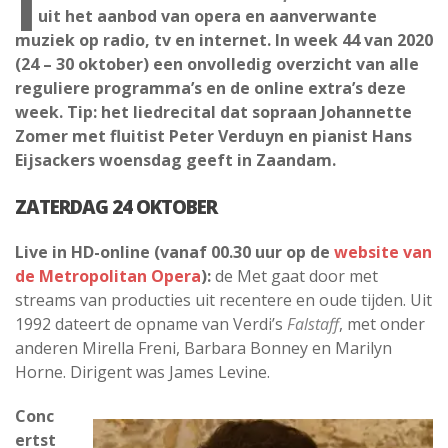
I
uit het aanbod van opera en aanverwante
muziek op radio, tv en internet. In week 44 van 2020
(24 – 30 oktober) een onvolledig overzicht van alle
reguliere programma’s en de online extra’s deze
week. Tip: het liedrecital dat sopraan Johannette
Zomer met fluitist Peter Verduyn en pianist Hans
Eijsackers woensdag geeft in Zaandam.
ZATERDAG 24 OKTOBER
Live in HD-online (vanaf 00.30 uur op de
website van
de Metropolitan Opera
):
de Met gaat door met
streams van producties uit recentere en oude tijden. Uit
1992 dateert de opname van Verdi’s
Falstaff
, met onder
anderen Mirella Freni, Barbara Bonney en Marilyn
Horne. Dirigent was James Levine.
Conc
ertst