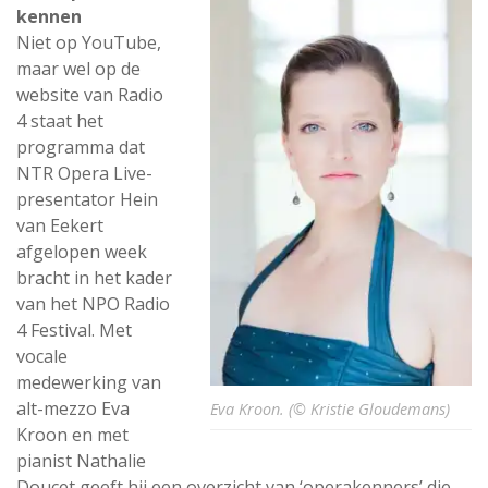
kennen
Niet op YouTube,
maar wel op de
website van Radio
4 staat het
programma dat
NTR Opera Live-
presentator Hein
van Eekert
afgelopen week
bracht in het kader
van het NPO Radio
4 Festival. Met
vocale
medewerking van
alt-mezzo Eva
Eva Kroon. (© Kristie Gloudemans)
Kroon en met
pianist Nathalie
Doucet geeft hij een overzicht van ‘operakenners’ die