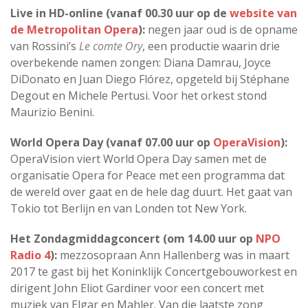
Live in HD-online (vanaf 00.30 uur op de
website van
de Metropolitan Opera
):
negen jaar oud is de opname
van Rossini’s
Le comte Ory
, een productie waarin drie
overbekende namen zongen: Diana Damrau, Joyce
DiDonato en Juan Diego Flórez, opgeteld bij Stéphane
Degout en Michele Pertusi. Voor het orkest stond
Maurizio Benini.
World Opera Day (vanaf 07.00 uur op
OperaVision
):
OperaVision viert World Opera Day samen met de
organisatie Opera for Peace met een programma dat
de wereld over gaat en de hele dag duurt. Het gaat van
Tokio tot Berlijn en van Londen tot New York.
Het Zondagmiddagconcert (om 14.00 uur op
NPO
Radio 4
):
mezzosopraan Ann Hallenberg was in maart
2017 te gast bij het Koninklijk Concertgebouworkest en
dirigent John Eliot Gardiner voor een concert met
muziek van Elgar en Mahler. Van die laatste zong