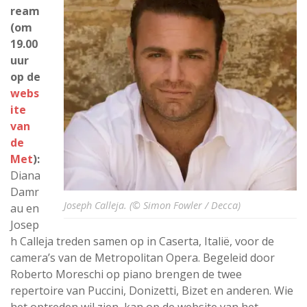
ream
(om
19.00
uur
op de
webs
ite
van
de
Met
):
Diana
Damr
Joseph Calleja. (© Simon Fowler / Decca)
au en
Josep
h Calleja treden samen op in Caserta, Italië, voor de
camera’s van de Metropolitan Opera. Begeleid door
Roberto Moreschi op piano brengen de twee
repertoire van Puccini, Donizetti, Bizet en anderen. Wie
het optreden wil zien, kan op de website van het