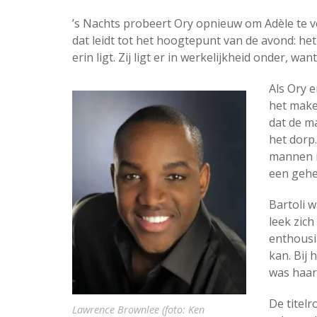
’s Nachts probeert Ory opnieuw om Adèle te v
dat leidt tot het hoogtepunt van de avond: het
erin ligt. Zij ligt er in werkelijkheid onder, wan
Als Ory e
het make
dat de m
het dorp
mannen i
een gehe
Bartoli 
leek zic
enthousia
kan. Bij 
was haar 
De titel
Lawrence Brownlee (foto: Ken