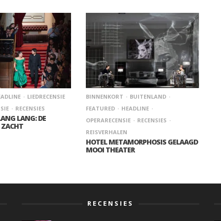
ADLINE
LIEDRECENSIE
BINNENKORT
BUITENLAND
SIE
RECENSIES
FEATURED
HEADLINE
LANG LANG: DE
OPERARECENSIE
RECENSIES
 ZACHT
REISVERHALEN
HOTEL METAMORPHOSIS GELAAGD
MOOI THEATER
RECENSIES