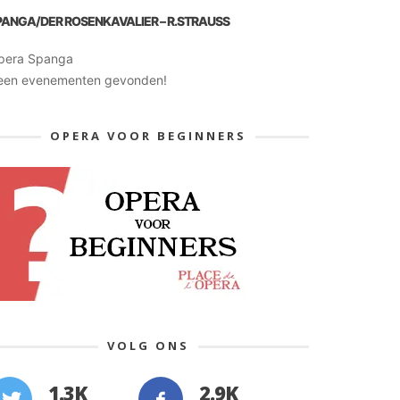
PANGA/DER ROSENKAVALIER – R.STRAUSS
pera Spanga
een evenementen gevonden!
OPERA VOOR BEGINNERS
VOLG ONS
1.3K