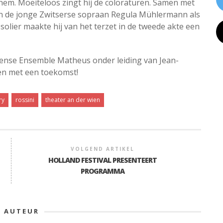
 hem. Moeiteloos zingt hij de coloraturen. Samen met
en de jonge Zwitserse sopraan Regula Mühlermann als
solier maakte hij van het terzet in de tweede akte een
toense Ensemble Matheus onder leiding van Jean-
den met een toekomst!
ry
rossini
theater an der wien
VOLGEND ARTIKEL
HOLLAND FESTIVAL PRESENTEERT
PROGRAMMA
E AUTEUR