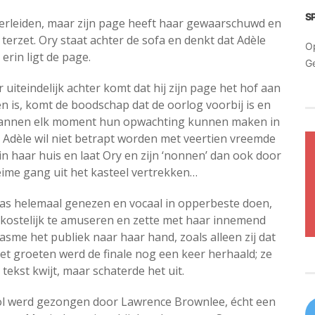
S
erleiden, maar zijn page heeft haar gewaarschuwd en
 terzet. Ory staat achter de sofa en denkt dat Adèle
O
t erin ligt de page.
G
r uiteindelijk achter komt dat hij zijn page het hof aan
n is, komt de boodschap dat de oorlog voorbij is en
annen elk moment hun opwachting kunnen maken in
. Adèle wil niet betrapt worden met veertien vreemde
n haar huis en laat Ory en zijn ‘nonnen’ dan ook door
ime gang uit het kasteel vertrekken…
was helemaal genezen en vocaal in opperbeste doen,
h kostelijk te amuseren en zette met haar innemend
sme het publiek naar haar hand, zoals alleen zij dat
het groeten werd de finale nog een keer herhaald; ze
tekst kwijt, maar schaterde het uit.
rol werd gezongen door Lawrence Brownlee, écht een