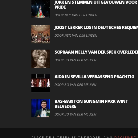
JURK EN STEMMEN UITGEVOUWEN VOOR
PRIDE
DOOR NEIL VAN DER LINDEN
JOOST LEKKER LOS IN DEUTSCHES REQUIE
DOOR NEIL VAN DER LINDEN
SOPRAAN NELLY VAN DER SPEK OVERLEDE
DOOR BO VAN DER MEULEN
AIDA IN SEVILLA VERRASSEND PRACHTIG
DOOR BO VAN DER MEULEN
BAS-BARITON SUNGMIN PARK WINT
BELVEDERE
DOOR BO VAN DER MEULEN
PLACE DE L'OPERA IS ONDERDEEL VAN
DAGJEWEG