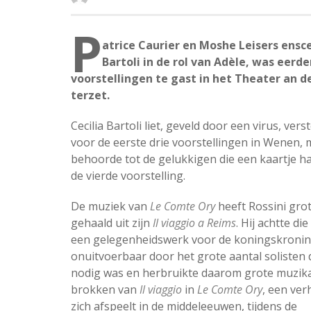
P
atrice Caurier en Moshe Leisers ensc
Bartoli in de rol van Adèle, was eerde
voorstellingen te gast in het Theater an 
terzet.
Cecilia Bartoli liet, geveld door een virus, ver
voor de eerste drie voorstellingen in Wenen, 
behoorde tot de gelukkigen die een kaartje h
de vierde voorstelling.
De muziek van
Le Comte Ory
heeft Rossini gro
gehaald uit zijn
Il viaggio a Reims
. Hij achtte di
een gelegenheidswerk voor de koningskronin
onuitvoerbaar door het grote aantal solisten 
nodig was en herbruikte daarom grote muzik
brokken van
Il viaggio
in
Le Comte Ory
, een ver
zich afspeelt in de middeleeuwen, tijdens de