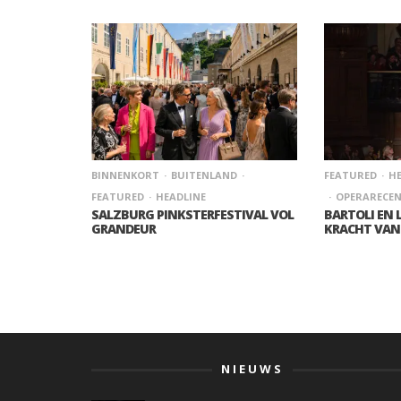
BINNENKORT
BUITENLAND
FEATURED
HE
FEATURED
HEADLINE
OPERARECEN
SALZBURG PINKSTERFESTIVAL VOL
BARTOLI EN 
GRANDEUR
KRACHT VAN
NIEUWS