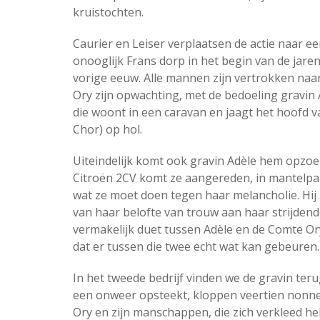
kruistochten.
Caurier en Leiser verplaatsen de actie naar e
onooglijk Frans dorp in het begin van de jaren
vorige eeuw. Alle mannen zijn vertrokken naar
Ory zijn opwachting, met de bedoeling gravin A
die woont in een caravan en jaagt het hoofd 
Chor) op hol.
Uiteindelijk komt ook gravin Adèle hem opzoeke
Citroën 2CV komt ze aangereden, in mantelpa
wat ze moet doen tegen haar melancholie. Hij 
van haar belofte van trouw aan haar strijden
vermakelijk duet tussen Adèle en de Comte O
dat er tussen die twee echt wat kan gebeuren
In het tweede bedrijf vinden we de gravin teru
een onweer opsteekt, kloppen veertien nonn
Ory en zijn manschappen, die zich verkleed h