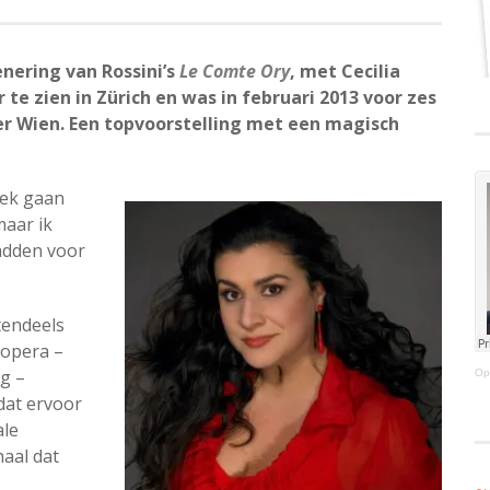
enering van Rossini’s
Le Comte Ory
, met Cecilia
r te zien in Zürich en was in februari 2013 voor zes
der Wien. Een topvoorstelling met een magisch
stek gaan
maar ik
adden voor
tendeels
e opera –
g –
Op
dat ervoor
ale
haal dat