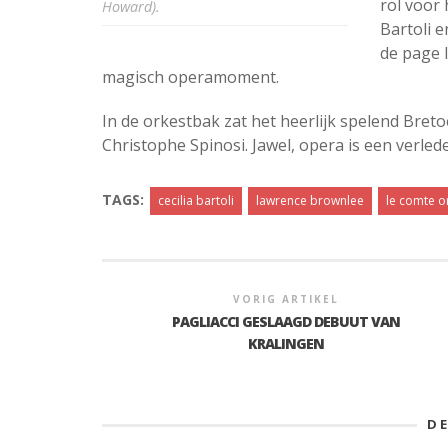
rol voor
Howard).
Bartoli 
de page I
magisch operamoment.
In de orkestbak zat het heerlijk spelend Bre
Christophe Spinosi. Jawel, opera is een verle
TAGS:
cecilia bartoli
lawrence brownlee
le comte o
VORIG ARTIKEL
PAGLIACCI GESLAAGD DEBUUT VAN
KRALINGEN
D