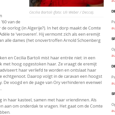
a
D
Cecilia Bartoli (foto: Uli Weber / Decca).
en
 ’60 van de
Pa
 de oorlog (in Algerije?). In het dorp maakt de Comte
a
dèle te ‘veroveren’. Hij vermomt zich als een eremijt
S
van alle dames (het onovertroffen Arnold Schoenberg
O
a
n en Cecilia Bartoli mist haar entrée niet: in een
k met hoog opgestoken haar. Ze vraagt de eremijt
D
adviseert haar verliefd te worden en ontslaat haar
de echtgenoot. Daarop volgt in de caravan een hoogst
Pa
ry. De voogd en de page van Ory verhinderen evenwel
a
…
S
g in haar kasteel, samen met haar vriendinnen. Als
O
en aan om onderdak te vragen. Het gaat om de Comte
a
ebben.