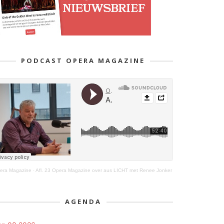
PODCAST OPERA MAGAZINE
era Magazine
·
Afl. 23 Opera Magazine over aus LICHT met Renee Jonker
AGENDA