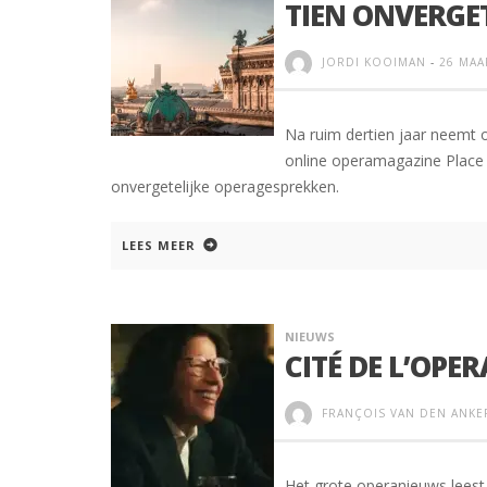
TIEN ONVERGE
JORDI KOOIMAN
-
26 MAA
Na ruim dertien jaar neemt 
online operamagazine Place de
onvergetelijke operagesprekken.
LEES MEER
NIEUWS
CITÉ DE L’OPER
FRANÇOIS VAN DEN ANKE
Het grote operanieuws leest 