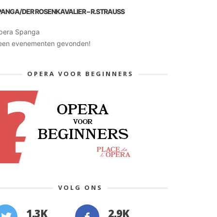
PANGA/DER ROSENKAVALIER – R.STRAUSS
pera Spanga
een evenementen gevonden!
OPERA VOOR BEGINNERS
VOLG ONS
1.3K