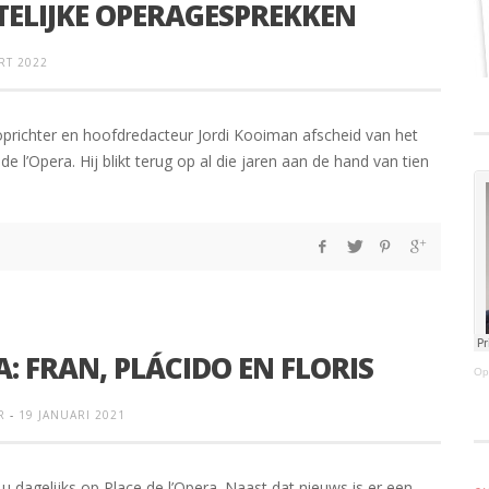
TELIJKE OPERAGESPREKKEN
RT 2022
oprichter en hoofdredacteur Jordi Kooiman afscheid van het
 l’Opera. Hij blikt terug op al die jaren aan de hand van tien
A: FRAN, PLÁCIDO EN FLORIS
Op
R
-
19 JANUARI 2021
u dagelijks op Place de l’Opera. Naast dat nieuws is er een