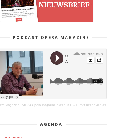
PODCAST OPERA MAGAZINE
era Magazine
·
Afl. 23 Opera Magazine over aus LICHT met Renee Jonker
AGENDA