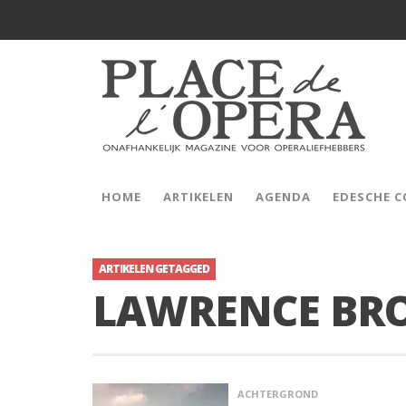
HOME
ARTIKELEN
AGENDA
EDESCHE 
ARTIKELEN GETAGGED
LAWRENCE BR
ACHTERGROND