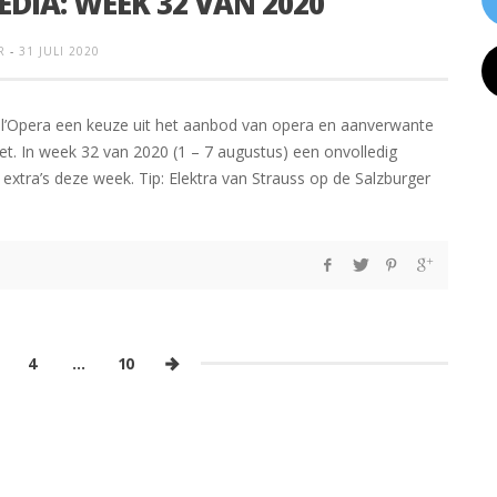
EDIA: WEEK 32 VAN 2020
R
-
31 JULI 2020
l’Opera een keuze uit het aanbod van opera en aanverwante
net. In week 32 van 2020 (1 – 7 augustus) een onvolledig
 extra’s deze week. Tip: Elektra van Strauss op de Salzburger
4
…
10