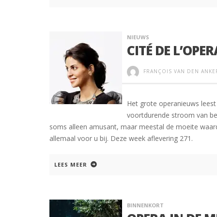
NIEUWS
CITÉ DE L’OPE
FRANÇOIS VAN DEN ANKE
Het grote operanieuws leest 
voortdurende stroom van beri
soms alleen amusant, maar meestal de moeite waard 
allemaal voor u bij. Deze week aflevering 271.
LEES MEER
BINNENKORT