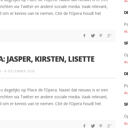
a
chten via Twitter en andere sociale media. Vaak relevant,
D
om er kennis van te nemen. Cité de l’Opera houdt het
Pa
a
S
O
A: JASPER, KIRSTEN, LISETTE
a
R
-
8 DECEMBER 2020
D
Pa
u dagelijks op Place de l’Opera. Naast dat nieuws is er een
a
chten via Twitter en andere sociale media. Vaak relevant,
om er kennis van te nemen. Cité de l’Opera houdt het
S
O
a