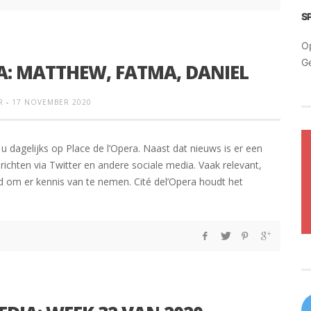
S
O
G
RA: MATTHEW, FATMA, DANIEL
R
-
17 NOVEMBER 2020
u dagelijks op Place de l’Opera. Naast dat nieuws is er een
chten via Twitter en andere sociale media. Vaak relevant,
om er kennis van te nemen. Cité del’Opera houdt het