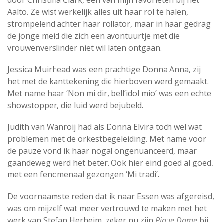
door Christina Clark, één van mijn favorieten bij het
Aalto. Ze wist werkelijk alles uit haar rol te halen,
strompelend achter haar rollator, maar in haar gedrag
de jonge meid die zich een avontuurtje met die
vrouwenverslinder niet wil laten ontgaan.
Jessica Muirhead was een prachtige Donna Anna, zij
het met de kanttekening die hierboven werd gemaakt.
Met name haar ‘Non mi dir, bell’idol mio’ was een echte
showstopper, die luid werd bejubeld.
Judith van Wanroij had als Donna Elvira toch wel wat
problemen met de orkestbegeleiding. Met name voor
de pauze vond ik haar nogal ongenuanceerd, maar
gaandeweg werd het beter. Ook hier eind goed al goed,
met een fenomenaal gezongen ‘Mi tradi’.
De voornaamste reden dat ik naar Essen was afgereisd,
was om mijzelf wat meer vertrouwd te maken met het
werk van Stefan Herheim, zeker nu zijn
Pique Dame
bij