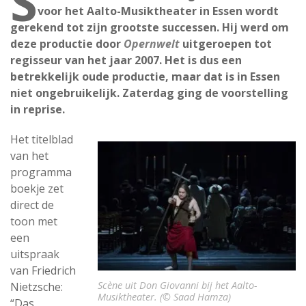
S
voor het Aalto-Musiktheater in Essen wordt
gerekend tot zijn grootste successen. Hij werd om
deze productie door
Opernwelt
uitgeroepen tot
regisseur van het jaar 2007. Het is dus een
betrekkelijk oude productie, maar dat is in Essen
niet ongebruikelijk. Zaterdag ging de voorstelling
in reprise.
Het titelblad
van het
programma
boekje zet
direct de
toon met
een
uitspraak
van Friedrich
Scène uit Don Giovanni bij het Aalto-
Nietzsche:
Musiktheater. (© Saad Hamza)
“Das