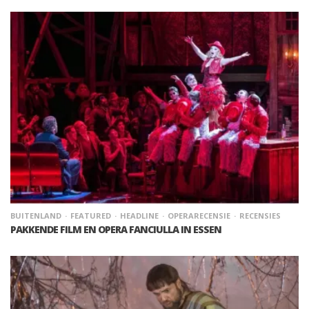
BUITENLAND
FEATURED
HEADLINE
OPERARECENSIE
RECENSIES
PAKKENDE FILM EN OPERA FANCIULLA IN ESSEN