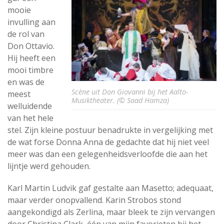
mooie
invulling aan
de rol van
Don Ottavio.
Hij heeft een
mooi timbre
en was de
Scène uit Don Giovanni bij het Aalto-
meest
Musiktheater. (© Saad Hamza)
welluidende
van het hele
stel. Zijn kleine postuur benadrukte in vergelijking met
de wat forse Donna Anna de gedachte dat hij niet veel
meer was dan een gelegenheidsverloofde die aan het
lijntje werd gehouden.
Karl Martin Ludvik gaf gestalte aan Masetto; adequaat,
maar verder onopvallend. Karin Strobos stond
aangekondigd als Zerlina, maar bleek te zijn vervangen