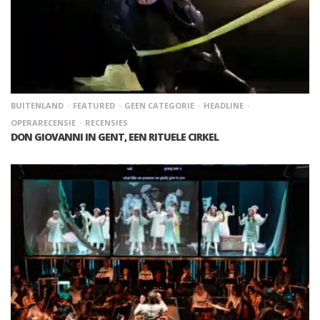
BUITENLAND
FEATURED
GEEN CATEGORIE
HEADLINE
OPERARECENSIE
RECENSIES
DON GIOVANNI IN GENT, EEN RITUELE CIRKEL