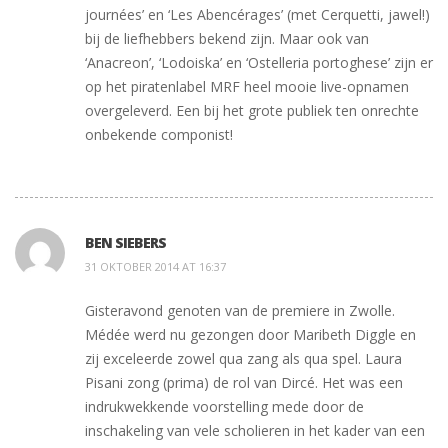
journées’ en ‘Les Abencérages’ (met Cerquetti, jawel!)
bij de liefhebbers bekend zijn. Maar ook van
‘Anacreon’, ‘Lodoiska’ en ‘Ostelleria portoghese’ zijn er
op het piratenlabel MRF heel mooie live-opnamen
overgeleverd. Een bij het grote publiek ten onrechte
onbekende componist!
BEN SIEBERS
31 OKTOBER 2014 AT 16:37
Gisteravond genoten van de premiere in Zwolle.
Médée werd nu gezongen door Maribeth Diggle en
zij exceleerde zowel qua zang als qua spel. Laura
Pisani zong (prima) de rol van Dircé. Het was een
indrukwekkende voorstelling mede door de
inschakeling van vele scholieren in het kader van een