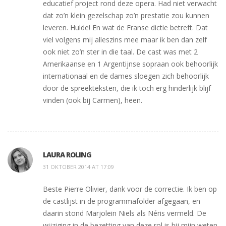
educatief project rond deze opera. Had niet verwacht
dat zo’n klein gezelschap zo’n prestatie zou kunnen
leveren. Hulde! En wat de Franse dictie betreft. Dat
viel volgens mij alleszins mee maar ik ben dan zelf
ook niet zo’n ster in die taal. De cast was met 2
Amerikaanse en 1 Argentijnse sopraan ook behoorlijk
internationaal en de dames sloegen zich behoorlijk
door de spreekteksten, die ik toch erg hinderlijk blijf
vinden (ook bij Carmen), heen.
LAURA ROLING
31 OKTOBER 2014 AT 17:09
Beste Pierre Olivier, dank voor de correctie. Ik ben op
de castlijst in de programmafolder afgegaan, en
daarin stond Marjolein Niels als Néris vermeld. De
wijziging in de bezetting van deze rol is bij mijn weten