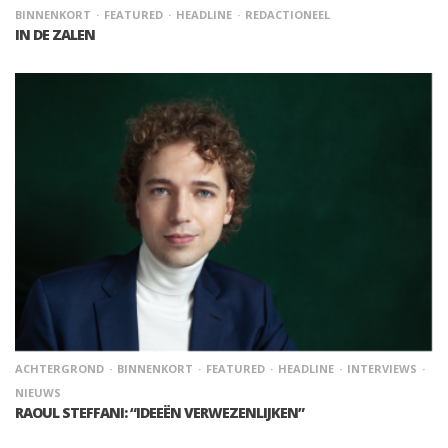
BINNENKORT
FEATURED
HEADLINE
REDACTIONEEL
IN DE ZALEN
ACHTERGROND
BINNENKORT
FEATURED
HEADLINE
INTERVIEWS
NIEUWS
RAOUL STEFFANI: “IDEEËN VERWEZENLIJKEN”