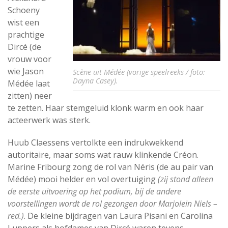
Schoeny
wist een
prachtige
Dircé (de
vrouw voor
wie Jason
Scène uit Médée (vorige speelreeks / foto:
Dayna Casey).
Médée laat
zitten) neer
te zetten. Haar stemgeluid klonk warm en ook haar
acteerwerk was sterk.
Huub Claessens vertolkte een indrukwekkend
autoritaire, maar soms wat rauw klinkende Créon.
Marine Fribourg zong de rol van Néris (de au pair van
Médée) mooi helder en vol overtuiging
(zij stond alleen
de eerste uitvoering op het podium, bij de andere
voorstellingen wordt de rol gezongen door Marjolein Niels –
red.)
. De kleine bijdragen van Laura Pisani en Carolina