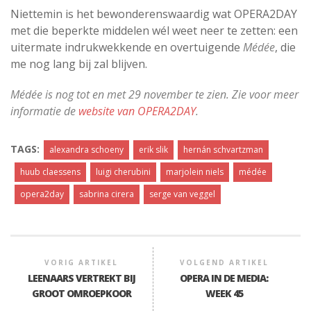
Niettemin is het bewonderenswaardig wat OPERA2DAY
met die beperkte middelen wél weet neer te zetten: een
uitermate indrukwekkende en overtuigende
Médée
, die
me nog lang bij zal blijven.
Médée is nog tot en met 29 november te zien. Zie voor meer
informatie de
website van OPERA2DAY
.
TAGS:
alexandra schoeny
erik slik
hernán schvartzman
huub claessens
luigi cherubini
marjolein niels
médée
opera2day
sabrina cirera
serge van veggel
VORIG ARTIKEL
VOLGEND ARTIKEL
LEENAARS VERTREKT BIJ
OPERA IN DE MEDIA:
GROOT OMROEPKOOR
WEEK 45