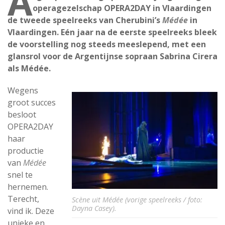
A
operagezelschap OPERA2DAY in Vlaardingen
de tweede speelreeks van Cherubini’s
Médée
in
Vlaardingen. Eén jaar na de eerste speelreeks bleek
de voorstelling nog steeds meeslepend, met een
glansrol voor de Argentijnse sopraan Sabrina Cirera
als Médée.
Wegens
groot succes
besloot
OPERA2DAY
haar
productie
van
Médée
snel te
hernemen.
Terecht,
Scène uit Médée (vorige speelreeks / foto:
Dayna Casey).
vind ik. Deze
unieke en