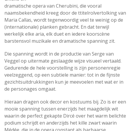
dramatische opera van Cherubini, die vooral
naamsbekendheid kreeg door de ttitelrolvertolking van
Maria Callas, wordt tegenwoordig veel te weinig op de
(internationale) planken gebracht. En dat terwijl
werkelijk elke aria, elk duet en iedere koorscène
barstensvol muzikale en dramatische spanning zit.
Die spanning wordt in de productie van Serge van
Veggel op uitermate geslaagde wijze visueel vertaald.
Gedurende de hele voorstelling is zijn personenregie
veelzeggend, op een subtiele manier: tot in de fijnste
gezichtsuitdrukkingen kun je meevoelen met wat er in
de personages omgaat.
Hieraan dragen ook decor en kostuums bij. Zo is er een
mooie spanning tussen enerzijds het maagdelijk wit
waarin de perfect gekapte Dircé over het warm belichte
podium schrijdt en anderzijds het kille zwart waarin
Médée, die in de opera constant als barbaarse