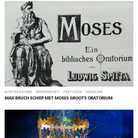
ACHTERGROND
BINNENKORT
FEATURED
HEADLINE
MAX BRUCH SCHIEP MET MOSES GROOTS ORATORIUM