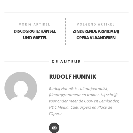
VORIG ARTIKEL
VOLGEND ARTIKEL
DISCOGRAFIE: HÄNSEL
ZINDERENDE ARMIDA BIJ
UND GRETEL
OPERA VLAANDEREN
DE AUTEUR
RUDOLF HUNNIK
Rudolf Hunnik is cultuurjournalist,
filmprogrammeur en trainer. Hij schrijft
voor onder meer de Gooi- en Eemlander,
HDC Media, Cultuurpers en Place de
l’Opera.