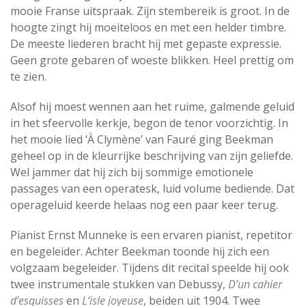
mooie Franse uitspraak. Zijn stembereik is groot. In de
hoogte zingt hij moeiteloos en met een helder timbre.
De meeste liederen bracht hij met gepaste expressie.
Geen grote gebaren of woeste blikken. Heel prettig om
te zien.
Alsof hij moest wennen aan het ruime, galmende geluid
in het sfeervolle kerkje, begon de tenor voorzichtig. In
het mooie lied ‘À Clymène’ van Fauré ging Beekman
geheel op in de kleurrijke beschrijving van zijn geliefde.
Wel jammer dat hij zich bij sommige emotionele
passages van een operatesk, luid volume bediende. Dat
operageluid keerde helaas nog een paar keer terug.
Pianist Ernst Munneke is een ervaren pianist, repetitor
en begeleider. Achter Beekman toonde hij zich een
volgzaam begeleider. Tijdens dit recital speelde hij ook
twee instrumentale stukken van Debussy,
D’un cahier
d’esquisses
en
L‘isle joyeuse
, beiden uit 1904. Twee