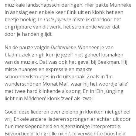
muzikale landschapsschilderingen. Hier pakte Munneke
in aanslag een enkele keer flink uit en klonk het een
beetje hoekig. In
L‘isle joyeuse
miste ik daardoor het
ongrijpbare van dit werk, het stromende water dat
door je handen glijdt.
Na de pauze volgde
Dichterliebe
. Wanneer je van
bladmuziek zingt, kun je jezelf niet geheel losmaken
van de muziek. Dat was ook het geval bij Beekman. Hij
miste nuances en expressie en maakte
schoonheidsfoutjes in de uitspraak. Zoals in ‘Im
wunderschönen Monat Mai’, waar hij het woordje ‘alle’
met twee hard klinkende a’s zong. En in ‘Ein Jüngling
liebt ein Mädchen‘ klonk ‘zwei’ als ‘zwai’.
Goed, deze liederen over zielenpijn klonken niet geheel
vrij. Enkele andere liederen sprongen er echter uit door
hun meeslependheid en eigenzinnige interpretatie.
Bijvoorbeeld ‘Ich grolle nicht’. Je verwachtte boosheid