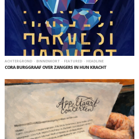
ACHTERGROND
BINNENKORT
FEATURED
HEADLINE
CORA BURGGRAAF OVER ZANGERS IN HUN KRACHT