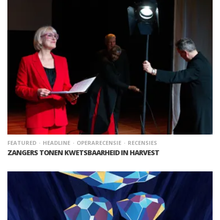
FEATURED
HEADLINE
OPERARECENSIE
RECENSIES
ZANGERS TONEN KWETSBAARHEID IN HARVEST