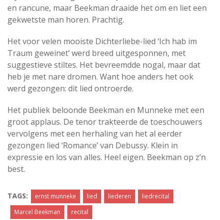
en rancune, maar Beekman draaide het om en liet een
gekwetste man horen. Prachtig.
Het voor velen mooiste Dichterliebe-lied ‘Ich hab im
Traum geweinet’ werd breed uitgesponnen, met
suggestieve stiltes. Het bevreemdde nogal, maar dat
heb je met nare dromen. Want hoe anders het ook
werd gezongen: dit lied ontroerde.
Het publiek beloonde Beekman en Munneke met een
groot applaus. De tenor trakteerde de toeschouwers
vervolgens met een herhaling van het al eerder
gezongen lied ‘Romance’ van Debussy. Klein in
expressie en los van alles. Heel eigen. Beekman op z’n
best.
TAGS:
ernst munneke
lied
liederen
liedrecital
Marcel Beekman
recital