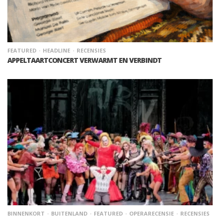
FEATURED
HEADLINE
RECENSIES
APPELTAARTCONCERT VERWARMT EN VERBINDT
BINNENKORT
BUITENLAND
FEATURED
OPERARECENSIE
RECENSIES