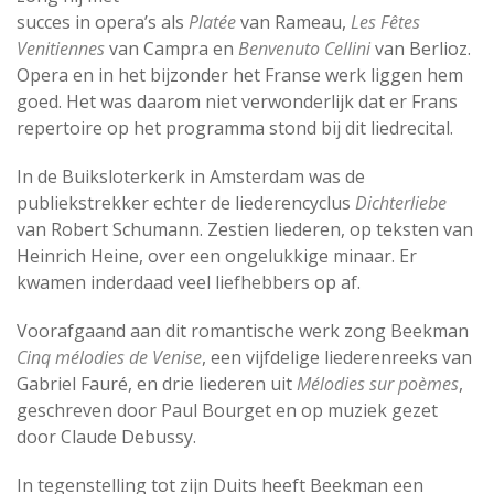
succes in opera’s als
Platée
van Rameau,
Les Fêtes
Venitiennes
van Campra en
Benvenuto Cellini
van Berlioz.
Opera en in het bijzonder het Franse werk liggen hem
goed. Het was daarom niet verwonderlijk dat er Frans
repertoire op het programma stond bij dit liedrecital.
In de Buiksloterkerk in Amsterdam was de
publiekstrekker echter de liederencyclus
Dichterliebe
van Robert Schumann. Zestien liederen, op teksten van
Heinrich Heine, over een ongelukkige minaar. Er
kwamen inderdaad veel liefhebbers op af.
Voorafgaand aan dit romantische werk zong Beekman
Cinq mélodies de Venise
, een vijfdelige liederenreeks van
Gabriel Fauré, en drie liederen uit
Mélodies sur poèmes
,
geschreven door Paul Bourget en op muziek gezet
door Claude Debussy.
In tegenstelling tot zijn Duits heeft Beekman een