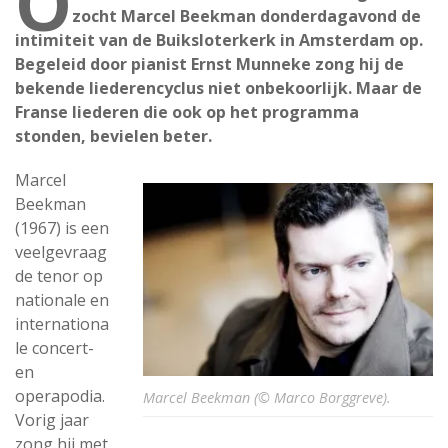
O
zocht Marcel Beekman donderdagavond de
intimiteit van de Buiksloterkerk in Amsterdam op.
Begeleid door pianist Ernst Munneke zong hij de
bekende liederencyclus niet onbekoorlijk. Maar de
Franse liederen die ook op het programma
stonden, bevielen beter.
Marcel
Beekman
(1967) is een
veelgevraag
de tenor op
nationale en
internationa
le concert-
en
operapodia.
Marcel Beekman (© Marco Borggreve).
Vorig jaar
zong hij met