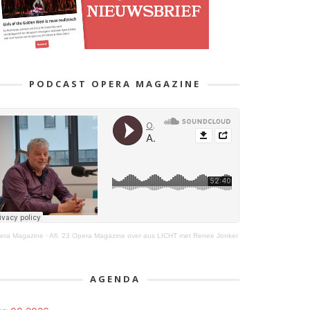
PODCAST OPERA MAGAZINE
era Magazine
·
Afl. 23 Opera Magazine over aus LICHT met Renee Jonker
AGENDA