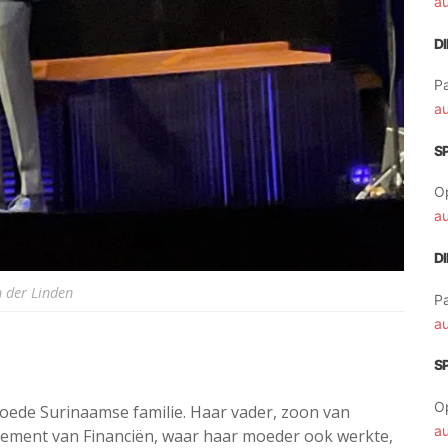
a
D
Pa
a
S
O
a
D
n der Linden
Pa
a
S
O
oede Surinaamse familie. Haar vader, zoon van
a
tement van Financiën, waar haar moeder ook werkte,