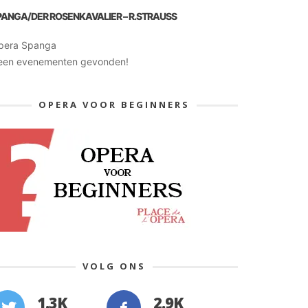
PANGA/DER ROSENKAVALIER – R.STRAUSS
pera Spanga
een evenementen gevonden!
OPERA VOOR BEGINNERS
VOLG ONS
1.3K