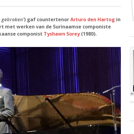
 gebroken’
) gaf countertenor
Arturo den Hartog
in
ert met werken van de Surinaamse componiste
ikaanse componist
Tyshawn Sorey
(1980).
Op