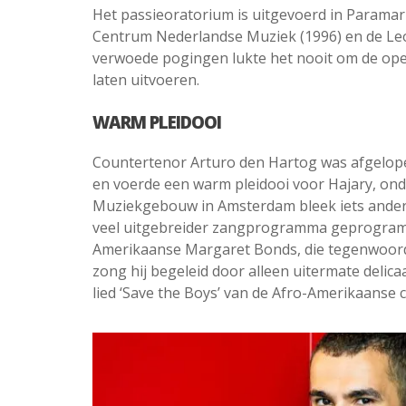
Het passieoratorium is uitgevoerd in Paramari
Centrum Nederlandse Muziek (1996) en de Leo
verwoede pogingen lukte het nooit om de op
laten uitvoeren.
WARM PLEIDOOI
Countertenor Arturo den Hartog was afgelope
en voerde een warm pleidooi voor Hajary, onde
Muziekgebouw in Amsterdam bleek iets ander
veel uitgebreider zangprogramma geprogramme
Amerikaanse Margaret Bonds, die tegenwoordi
zong hij begeleid door alleen uitermate delic
lied ‘Save the Boys’ van de Afro-Amerikaanse