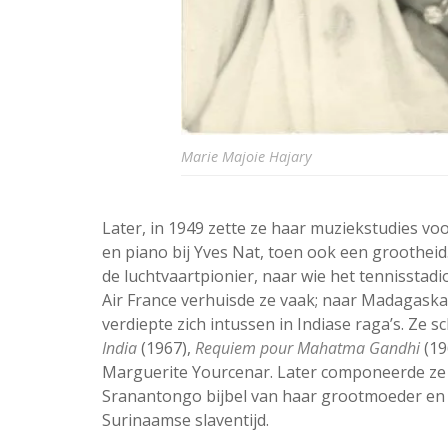
Marie Majoie Hajary
Later, in 1949 zette ze haar muziekstudies voo
en piano bij Yves Nat, toen ook een grootheid
de luchtvaartpionier, naar wie het tennisstad
Air France verhuisde ze vaak; naar Madagaska
verdiepte zich intussen in Indiase raga’s. Ze 
India
(1967),
Requiem pour Mahatma Gandhi
(19
Marguerite Yourcenar. Later componeerde ze 
Sranantongo bijbel van haar grootmoeder en
Surinaamse slaventijd.