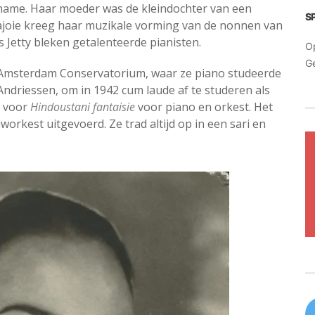
iname. Haar moeder was de kleindochter van een
S
joie kreeg haar muzikale vorming van de nonnen van
s Jetty bleken getalenteerde pianisten.
O
G
et Amsterdam Conservatorium, waar ze piano studeerde
Andriessen, om in 1942 cum laude af te studeren als
g voor
Hindoustani fantaisie
voor piano en orkest. Het
rkest uitgevoerd. Ze trad altijd op in een sari en