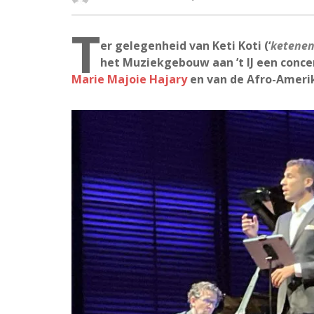
T
er gelegenheid van Keti Koti (‘
ketenen
het Muziekgebouw aan ’t IJ een conc
Marie Majoie Hajary
en van de Afro-Amer