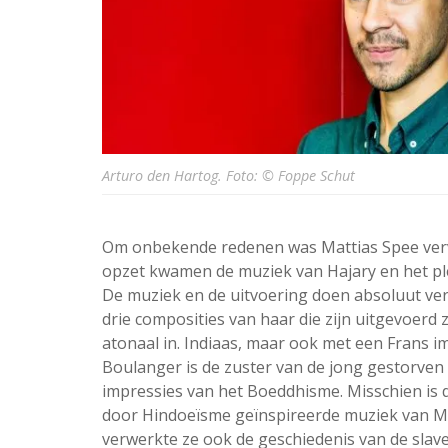
Arturo den Hartog. Foto: © Foppe Schut
Om onbekende redenen was Mattias Spee verv
opzet kwamen de muziek van Hajary en het ple
De muziek en de uitvoering doen absoluut ve
drie composities van haar die zijn uitgevoerd 
atonaal in. Indiaas, maar ook met een Frans i
Boulanger is de zuster van de jong gestorven 
impressies van het Boeddhisme. Misschien is 
door Hindoeïsme geïnspireerde muziek van M
verwerkte ze ook de geschiedenis van de slav