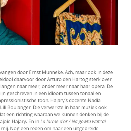
angen door Ernst Munneke. Ach, maar ook in deze
idooi daarvoor door Arturo den Hartog sterk over.
rlangen naar meer, onder meer naar haar opera. De
zijn geschreven in een idioom tussen tonaal en
mpressionistische toon. Hajary’s docente Nadia
Lili Boulanger. Die verwerkte in haar muziek ook
dat een richting waaraan we kunnen denken bij de
ajoie Hajary
.
En in
La larme d’or / Na gowtu watr’ai
ernij. Nog een reden om naar een uitgebreide