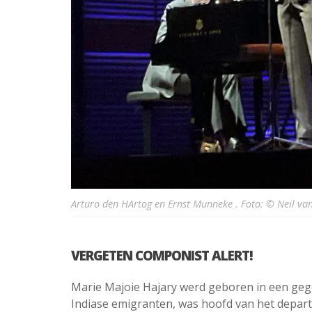
Arturo den HArtog en Ernst Munneke . Foto: © Neil va
VERGETEN COMPONIST ALERT!
Marie Majoie Hajary werd geboren in een geg
Indiase emigranten, was hoofd van het depar