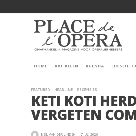
HOME
ARTIKELEN
AGENDA
EDESCHE 
FEATURED
HEADLINE
RECENSIES
KETI KOTI HER
VERGETEN CO
NEIL VAN DER LINDEN
·
7 JULI 2026