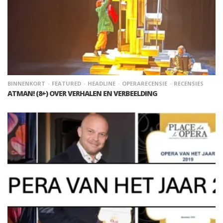
BINNENKORT
FEATURED
HEADLINE
OPERARECENSIE
RECENSIES
ATMAN! (8+) OVER VERHALEN EN VERBEELDING