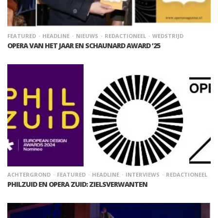
FEATURED
HEADLINE
NIEUWS
REDACTIONEEL
WEDSTRIJD
OPERA VAN HET JAAR EN SCHAUNARD AWARD ’25
ACHTERGROND
FEATURED
HEADLINE
INTERVIEWS
REDACTIONEEL
PHILZUID EN OPERA ZUID: ZIELSVERWANTEN