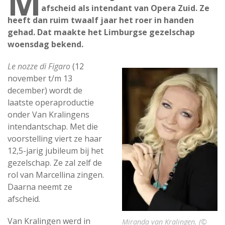
M
afscheid als intendant van Opera Zuid. Ze
heeft dan ruim twaalf jaar het roer in handen
gehad. Dat maakte het Limburgse gezelschap
woensdag bekend.
Le nozze di Figaro
(12
november t/m 13
december) wordt de
laatste operaproductie
onder Van Kralingens
intendantschap. Met die
voorstelling viert ze haar
12,5-jarig jubileum bij het
gezelschap. Ze zal zelf de
rol van Marcellina zingen.
Daarna neemt ze
afscheid.
Van Kralingen werd in
Miranda van Kralingen. (©