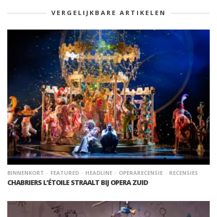
VERGELIJKBARE ARTIKELEN
BINNENKORT
FEATURED
HEADLINE
OPERARECENSIE
RECENSIES
CHABRIERS L’ÉTOILE STRAALT BIJ OPERA ZUID