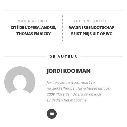
VORIG ARTIKEL
VOLGEND ARTIKEL
CITÉ DE L’OPERA: ANDRIS,
WAGNERGENOOTSCHAP
THOMAS EN VICKY
REIKT PRIJS UIT OP IVC
DE AUTEUR
JORDI KOOIMAN
Jordi Kooiman is journalist en
muziekliefhebber. Hij richtte in januari
2009 Place de l'Opera op en leidt
sindsdien het magazine.