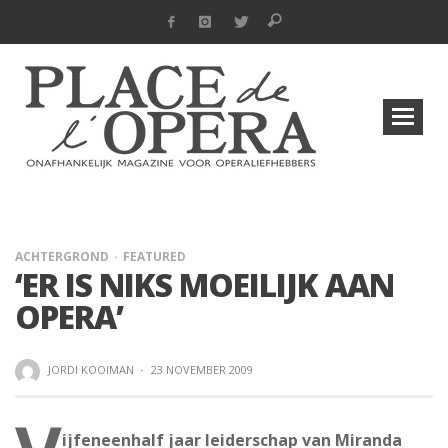
ACHTERGROND
FEATURED
‘ER IS NIKS MOEILIJK AAN
OPERA’
JORDI KOOIMAN
·
23 NOVEMBER 2009
ijfeneenhalf jaar leiderschap van Miranda