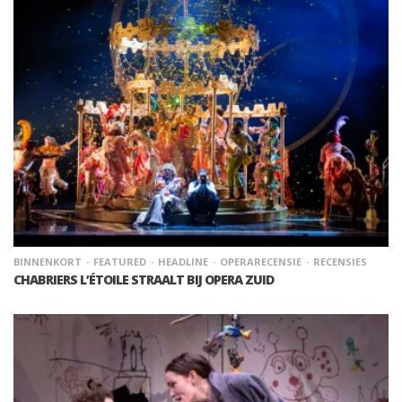
BINNENKORT
FEATURED
HEADLINE
OPERARECENSIE
RECENSIES
CHABRIERS L’ÉTOILE STRAALT BIJ OPERA ZUID