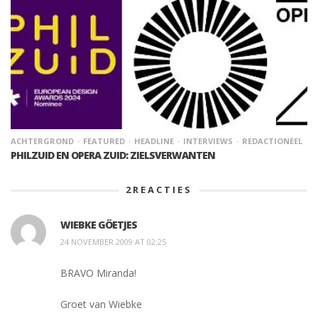
ACHTERGROND
FEATURED
HEADLINE
INTERVIEWS
REDACTIONEEL
PHILZUID EN OPERA ZUID: ZIELSVERWANTEN
2
REACTIES
WIEBKE GÖETJES
24 NOVEMBER 2009 AT 02:25
BRAVO Miranda!
Groet van Wiebke