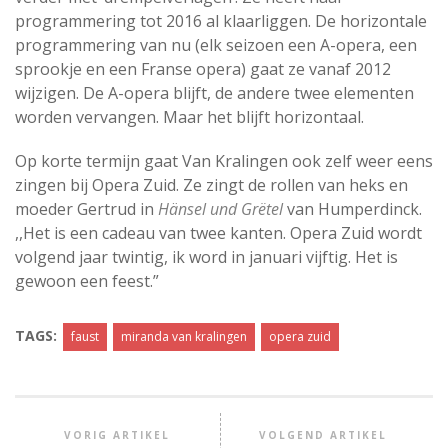
programmering tot 2016 al klaarliggen. De horizontale
programmering van nu (elk seizoen een A-opera, een
sprookje en een Franse opera) gaat ze vanaf 2012
wijzigen. De A-opera blijft, de andere twee elementen
worden vervangen. Maar het blijft horizontaal.
Op korte termijn gaat Van Kralingen ook zelf weer eens
zingen bij Opera Zuid. Ze zingt de rollen van heks en
moeder Gertrud in
Hänsel und Grëtel
van Humperdinck.
,,Het is een cadeau van twee kanten. Opera Zuid wordt
volgend jaar twintig, ik word in januari vijftig. Het is
gewoon een feest.”
TAGS:
faust
miranda van kralingen
opera zuid
VORIG ARTIKEL
VOLGEND ARTIKEL