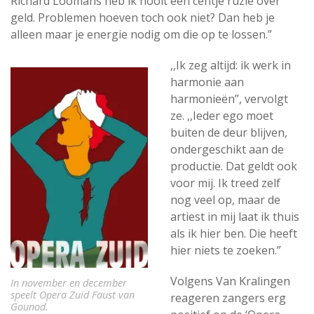
Richard Loomans heb ik nooit een centje ruzie over
geld. Problemen hoeven toch ook niet? Dan heb je
alleen maar je energie nodig om die op te lossen.”
,,Ik zeg altijd: ik werk in
harmonie aan
harmonieën”, vervolgt
ze. ,,Ieder ego moet
buiten de deur blijven,
ondergeschikt aan de
productie. Dat geldt ook
voor mij. Ik treed zelf
nog veel op, maar de
artiest in mij laat ik thuis
als ik hier ben. Die heeft
hier niets te zoeken.”
Volgens Van Kralingen
In november en december
speelt Opera Zuid Faust van
reageren zangers erg
Gounod.