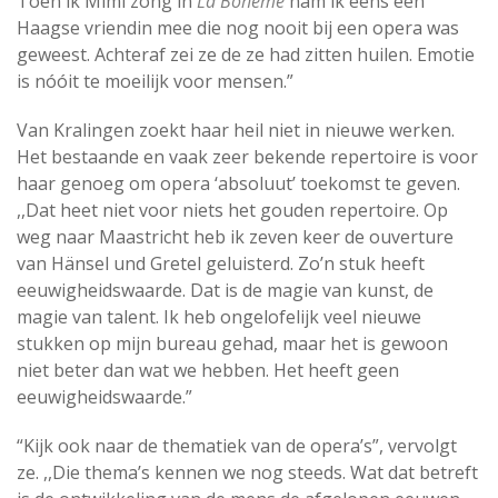
Toen ik Mimi zong in
La Bohème
nam ik eens een
Haagse vriendin mee die nog nooit bij een opera was
geweest. Achteraf zei ze de ze had zitten huilen. Emotie
is nóóit te moeilijk voor mensen.”
Van Kralingen zoekt haar heil niet in nieuwe werken.
Het bestaande en vaak zeer bekende repertoire is voor
haar genoeg om opera ‘absoluut’ toekomst te geven.
,,Dat heet niet voor niets het gouden repertoire. Op
weg naar Maastricht heb ik zeven keer de ouverture
van Hänsel und Gretel geluisterd. Zo’n stuk heeft
eeuwigheidswaarde. Dat is de magie van kunst, de
magie van talent. Ik heb ongelofelijk veel nieuwe
stukken op mijn bureau gehad, maar het is gewoon
niet beter dan wat we hebben. Het heeft geen
eeuwigheidswaarde.”
“Kijk ook naar de thematiek van de opera’s”, vervolgt
ze. ,,Die thema’s kennen we nog steeds. Wat dat betreft