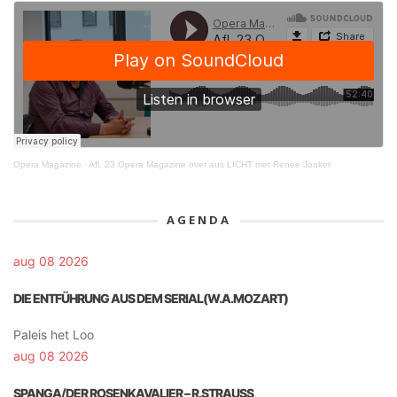
Opera Magazine
·
Afl. 23 Opera Magazine over aus LICHT met Renee Jonker
AGENDA
aug 08 2026
DIE ENTFÜHRUNG AUS DEM SERIAL(W.A.MOZART)
Paleis het Loo
aug 08 2026
SPANGA/DER ROSENKAVALIER – R.STRAUSS