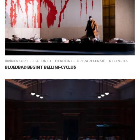
BINNENKORT
FEATURED
HEADLINE
OPERARECENSIE
RECENSIES
BLOEDBAD BEGINT BELLINI-CYCLUS