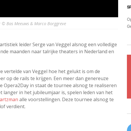
S
O
: © Bas Meeuws & Marco Borggreve
G
rtistiek leider Serge van Veggel alsnog een volledige
ende maanden naar talrijke theaters in Nederland en
 vertelde van Veggel hoe het gelukt is om de
er op de rails te krijgen. Een meer dan genereuze
e Opera2Day in staat de tournee alsnog te realiseren
langer in het jubileumjaar is, spelen leden van het
vartzman
alle voorstellingen. Deze tournee alsnog te
lof verdient.