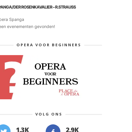
PANGA/DER ROSENKAVALIER – R.STRAUSS
pera Spanga
een evenementen gevonden!
OPERA VOOR BEGINNERS
VOLG ONS
1.3K