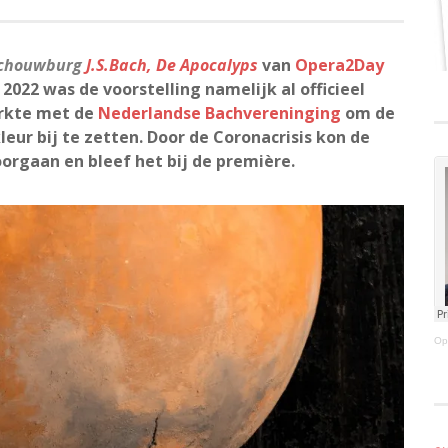
chouwburg
J.S.Bach, De Apocalyps
van
Opera2Day
2022 was de voorstelling namelijk al officieel
rkte met de
Nederlandse Bachvereninging
om de
eur bij te zetten. Door de Coronacrisis kon de
orgaan en bleef het bij de première.
Op