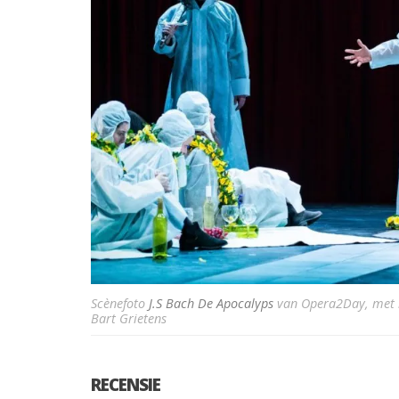
Scènefoto
J.S Bach De Apocalyps
van Opera2Day, met in
Bart Grietens
RECENSIE