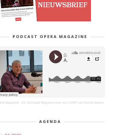
PODCAST OPERA MAGAZINE
era Magazine
·
Afl. 23 Opera Magazine over aus LICHT met Renee Jonker
AGENDA