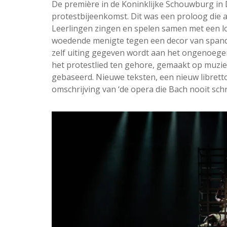
De première in de Koninklijke Schouwburg i
protestbijeenkomst. Dit was een proloog die als
Leerlingen zingen en spelen samen met een lo
woedende menigte tegen een decor van spando
zelf uiting gegeven wordt aan het ongenoegen
het protestlied ten gehore, gemaakt op muziek
gebaseerd. Nieuwe teksten, een nieuw librett
omschrijving van ‘de opera die Bach nooit schr