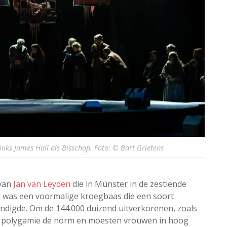
ks James Hall als Bisschop. Foto: © Bart Grietens
 van
Jan van Leyden
die in Münster in de zestiende
ij was een voormalige kroegbaas die een soort
kondigde. Om de 144.000 duizend uitverkorenen, zoals
hij polygamie de norm en moesten vrouwen in hoog