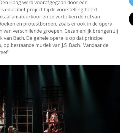
n Den Haag werd voorafgegaan door een
 educatief project bij de voorstelling hoort.
kaal amateurkoor en ze vertolken de rol van
eken en protestborden, zoals er ook in de opera
 van verschillende groepen. Gezamenlijk brengen zij
 van Bach. De gehele opera is op dat principe
o, op bestaande muziek van J.S. Bach. Vandaar de
eef.’