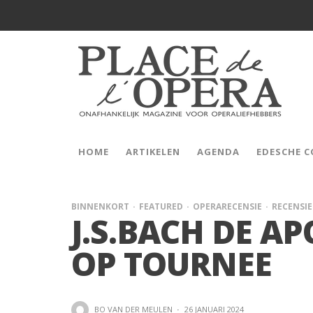
HOME
ARTIKELEN
AGENDA
EDESCHE 
BINNENKORT
FEATURED
OPERARECENSIE
RECENSIE
J.S.BACH DE A
OP TOURNEE
BO VAN DER MEULEN
·
26 JANUARI 2024