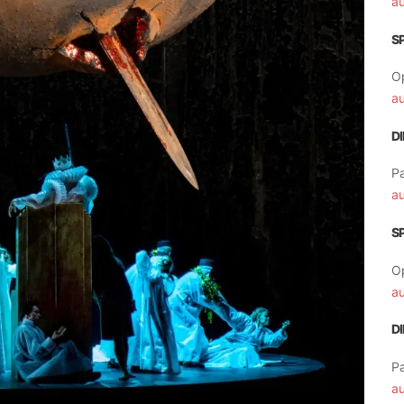
a
S
O
a
D
Pa
a
S
O
a
D
Pa
a