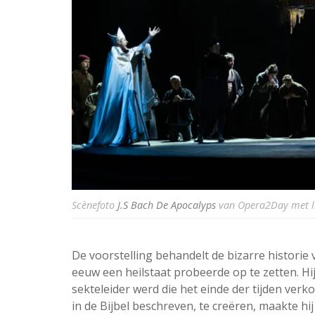
Scènefoto
J.S Bach De Apocalyps
van Opera2Day met lin
De voorstelling behandelt de bizarre historie
eeuw een heilstaat probeerde op te zetten. H
sekteleider werd die het einde der tijden ver
in de Bijbel beschreven, te creëren, maakte 