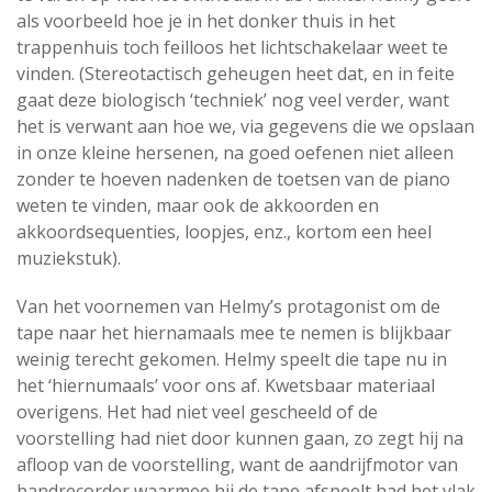
als voorbeeld hoe je in het donker thuis in het
trappenhuis toch feilloos het lichtschakelaar weet te
vinden. (Stereotactisch geheugen heet dat, en in feite
gaat deze biologisch ‘techniek’ nog veel verder, want
het is verwant aan hoe we, via gegevens die we opslaan
in onze kleine hersenen, na goed oefenen niet alleen
zonder te hoeven nadenken de toetsen van de piano
weten te vinden, maar ook de akkoorden en
akkoordsequenties, loopjes, enz., kortom een heel
muziekstuk).
Van het voornemen van Helmy’s protagonist om de
tape naar het hiernamaals mee te nemen is blijkbaar
weinig terecht gekomen. Helmy speelt die tape nu in
het ‘hiernumaals’ voor ons af. Kwetsbaar materiaal
overigens. Het had niet veel gescheeld of de
voorstelling had niet door kunnen gaan, zo zegt hij na
afloop van de voorstelling, want de aandrijfmotor van
bandrecorder waarmee hij de tape afspeelt had het vlak