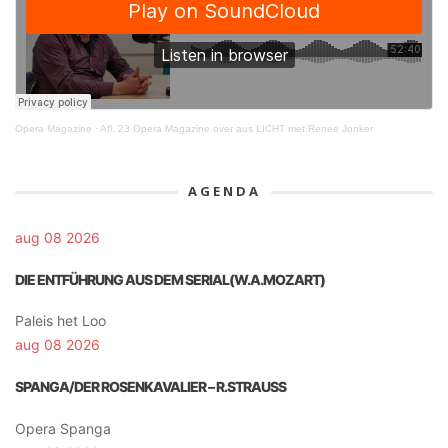
Opera Magazine
·
Afl. 23 Opera Magazine over aus LICHT met Renee Jonker
AGENDA
aug 08 2026
DIE ENTFÜHRUNG AUS DEM SERIAL(W.A.MOZART)
Paleis het Loo
aug 08 2026
SPANGA/DER ROSENKAVALIER – R.STRAUSS
Opera Spanga