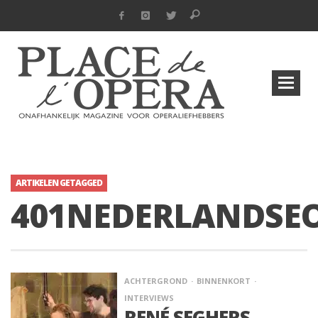
ARTIKELEN GETAGGED
401NEDERLANDSE
ACHTERGROND
BINNENKORT
INTERVIEWS
RENÉ SEGHERS