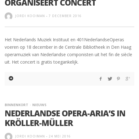
ORGANISEERT CONCERT
JORDI KOOIMAN
-
7 DECEMBER 2016
Het Nederlands Muziek Instituut en 401NederlandseOperas
voeren op 18 december in de Centrale Bibliotheek in Den Haag
operamuziek van Nederlandse componisten uit het fin de siècle
uit. Het concert is gratis toegankelijk.
BINNENKORT
NIEUWS
NEDERLANDSE OPERA-ARIA’S IN
KRÖLLER-MÜLLER
JORDI KOOIMAN
-
24 MEI 2016