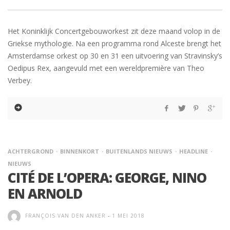
Het Koninklijk Concertgebouworkest zit deze maand volop in de
Griekse mythologie. Na een programma rond Alceste brengt het
Amsterdamse orkest op 30 en 31 een uitvoering van Stravinsky’s
Oedipus Rex, aangevuld met een wereldpremière van Theo
Verbey.
ACHTERGROND
BINNENKORT
BUITENLANDS NIEUWS
HEADLINE
NIEUWS
CITÉ DE L’OPERA: GEORGE, NINO
EN ARNOLD
FRANÇOIS VAN DEN ANKER
-
1 MEI 2018