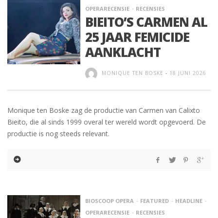
OPERARECENSIE
RECENSIES
BIEITO’S CARMEN AL
25 JAAR FEMICIDE
AANKLACHT
MONIQUE TEN BOSKE
-
18 JUNI 2026
Monique ten Boske zag de productie van Carmen van Calixto
Bieito, die al sinds 1999 overal ter wereld wordt opgevoerd. De
productie is nog steeds relevant.
BIOSCOOP OPERA
FEATURED
HEADLINE
OPERARECENSIE
RECENSIES