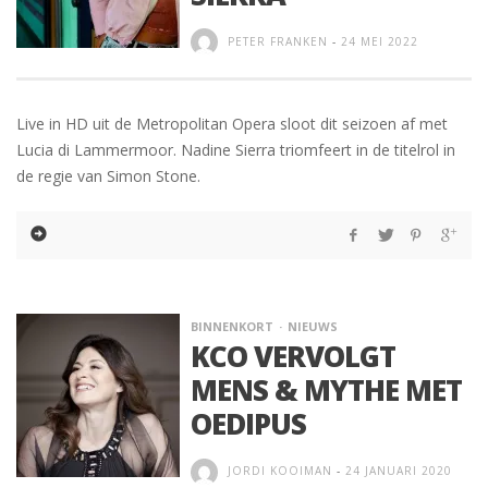
PETER FRANKEN
-
24 MEI 2022
Live in HD uit de Metropolitan Opera sloot dit seizoen af met
Lucia di Lammermoor. Nadine Sierra triomfeert in de titelrol in
de regie van Simon Stone.
BINNENKORT
NIEUWS
KCO VERVOLGT
MENS & MYTHE MET
OEDIPUS
JORDI KOOIMAN
-
24 JANUARI 2020