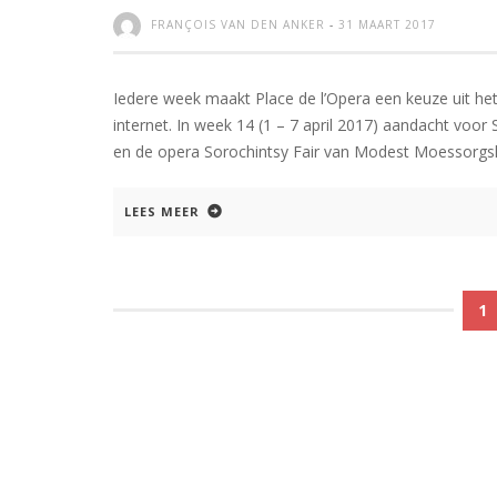
FRANÇOIS VAN DEN ANKER
-
31 MAART 2017
Iedere week maakt Place de l’Opera een keuze uit he
internet. In week 14 (1 – 7 april 2017) aandacht voor 
en de opera Sorochintsy Fair van Modest Moessorgsk
LEES MEER
1