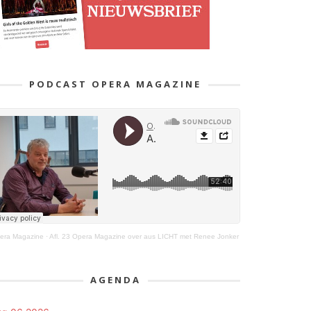
PODCAST OPERA MAGAZINE
era Magazine
·
Afl. 23 Opera Magazine over aus LICHT met Renee Jonker
AGENDA