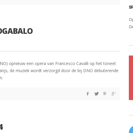
S
O
G
IOGABALO
NO) opnieuw een opera van Francesco Cavalli op het toneel:
Parijs, de muziek wordt verzorgd door de bij DNO debuterende
n.
4