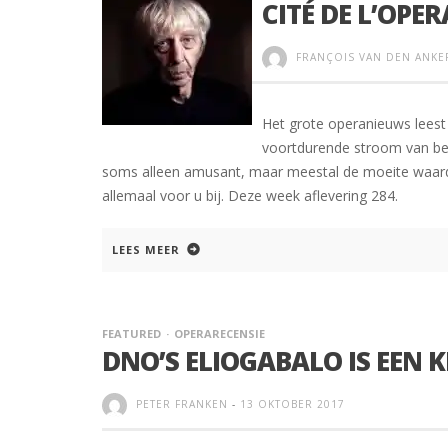
CITÉ DE L’OPER
FRANÇOIS VAN DEN ANKE
Het grote operanieuws leest 
voortdurende stroom van beri
soms alleen amusant, maar meestal de moeite waard 
allemaal voor u bij. Deze week aflevering 284.
LEES MEER
FEATURED
OPERARECENSIE
DNO’S ELIOGABALO IS EEN 
PETER FRANKEN
-
13 OKTOBER 2017