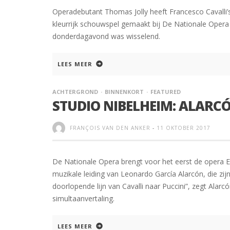
Operadebutant Thomas Jolly heeft Francesco Cavalli
kleurrijk schouwspel gemaakt bij De Nationale Opera
donderdagavond was wisselend.
LEES MEER
ACHTERGROND
BINNENKORT
FEATURED
STUDIO NIBELHEIM: ALARC
FRANÇOIS VAN DEN ANKER
-
11 OKTOBER 2017
De Nationale Opera brengt voor het eerst de opera El
muzikale leiding van Leonardo García Alarcón, die zijn
doorlopende lijn van Cavalli naar Puccini”, zegt Alarc
simultaanvertaling.
LEES MEER