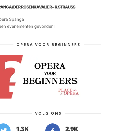
PANGA/DER ROSENKAVALIER – R.STRAUSS
pera Spanga
een evenementen gevonden!
OPERA VOOR BEGINNERS
VOLG ONS
1.3K