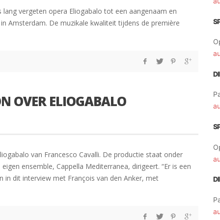
a
’s lang vergeten opera Eliogabalo tot een aangenaam en
S
 in Amsterdam. De muzikale kwaliteit tijdens de première
O
a
D
Pa
ÓN OVER ELIOGABALO
a
S
O
iogabalo van Francesco Cavalli. De productie staat onder
a
 eigen ensemble, Cappella Mediterranea, dirigeert. “Er is een
ón in dit interview met François van den Anker, met
D
Pa
a