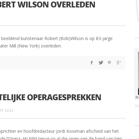
BERT WILSON OVERLEDEN
n beeldend kunstenaar Robert (Bob)Wilson is op 83-jarge
Water Mill (New York) overleden.
TELIJKE OPERAGESPREKKEN
Op
RT 2022
oprichter en hoofdredacteur Jordi Kooiman afscheid van het
 l’Opera. Hij blikt terug op al die jaren aan de hand van tien