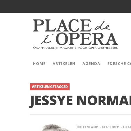
HOME
ARTIKELEN
AGENDA
EDESCHE 
ARTIKELEN GETAGGED
JESSYE NORM
BUITENLAND
FEATURED
HEA