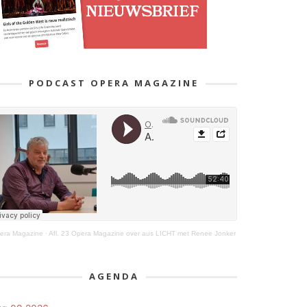
PODCAST OPERA MAGAZINE
era Magazine
·
Afl. 23 Opera Magazine over aus LICHT met Renee Jonker
AGENDA