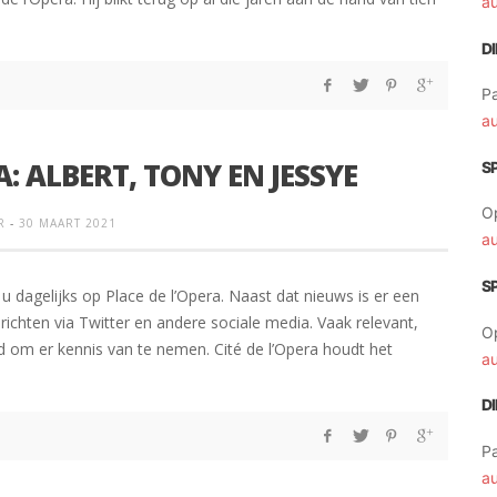
a
D
Pa
a
A: ALBERT, TONY EN JESSYE
S
O
R
-
30 MAART 2021
a
S
u dagelijks op Place de l’Opera. Naast dat nieuws is er een
chten via Twitter en andere sociale media. Vaak relevant,
O
om er kennis van te nemen. Cité de l’Opera houdt het
a
D
Pa
a