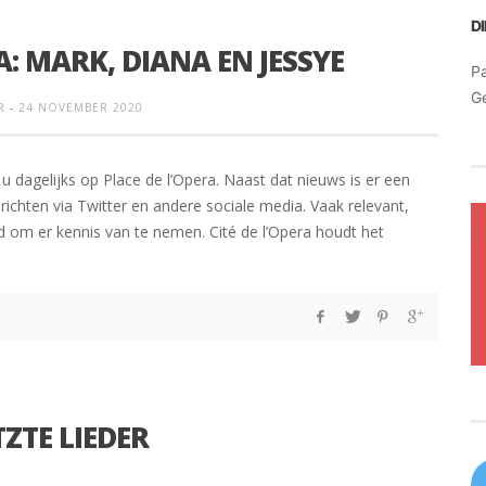
D
A: MARK, DIANA EN JESSYE
Pa
G
R
-
24 NOVEMBER 2020
u dagelijks op Place de l’Opera. Naast dat nieuws is er een
chten via Twitter en andere sociale media. Vaak relevant,
om er kennis van te nemen. Cité de l’Opera houdt het
ZTE LIEDER