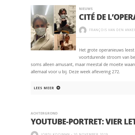
NIEUWS
CITÉ DE L’OPER
FRANÇOIS VAN DEN ANKE
Het grote operanieuws leest 
voortdurende stroom van beri
soms alleen amusant, maar meestal de moeite waard 
allemaal voor u bij. Deze week aflevering 272.
LEES MEER
ACHTERGROND
YOUTUBE-PORTRET: VIER LET
JORDI KOOIMAN
-
20 NOVEMBER 2019