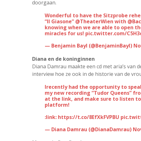
doorgaan.
Wonderful to have the Sitzprobe rehearsals today in Vienna on Cavalli’s beautiful
“Il Giasone”
@TheaterWien
with
@Bac
knowing when we are able to open the
miracles for us!
pic.twitter.com/C5H
— Benjamin Bayl (@BenjaminBayl)
No
Diana en de koninginnen
Diana Damrau maakte een cd met aria’s van de 
interview hoe ze ook in de historie van de vro
I recently had the opportunity to spea
my new recording “Tudor Queens” f
at the link, and make sure to listen 
platform!
:link:
https://t.co/8EfXkFVPBU
pic.twi
— Diana Damrau (@DianaDamrau)
No