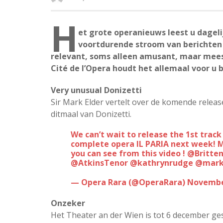
H
et grote operanieuws leest u dagel
voortdurende stroom van berichten 
relevant, soms alleen amusant, maar mees
Cité de l’Opera houdt het allemaal voor u b
Very unusual Donizetti
Sir Mark Elder vertelt over de komende relea
ditmaal van Donizetti.
We can’t wait to release the 1st track from our new recording of Donizetti’s
complete opera IL PARIA next week! Ma
you can see from this video !
@Britten
@AtkinsTenor
@kathrynrudge
@mark
— Opera Rara (@OperaRara)
November
Onzeker
Het Theater an der Wien is tot 6 december ge