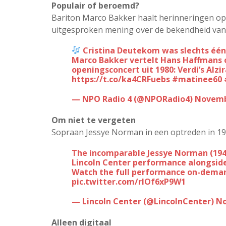
Populair of beroemd?
Bariton Marco Bakker haalt herinneringen op 
uitgesproken mening over de bekendheid van
Cristina Deutekom was slechts één
Marco Bakker vertelt Hans Haffmans ove
openingsconcert uit 1980: Verdi’s Al
https://t.co/ka4CRFuebs
#matinee60
— NPO Radio 4 (@NPORadio4)
Novemb
Om niet te vergeten
Sopraan Jessye Norman in een optreden in 19
The incomparable Jessye Norman (1945-2019) transcends in this 1997 Live From
Lincoln Center performance alongsi
Watch the full performance on-dema
pic.twitter.com/rlOf6xP9W1
— Lincoln Center (@LincolnCenter)
No
Alleen digitaal