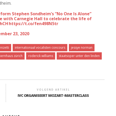
dheim.
rform Stephen Sondheim’s “No One Is Alone”
ve with Carnegie Hall to celebrate the life of
thCH
https://t.co/fen498N5tr
mber 23, 2020
nizetti
internationaal vocalisten concours
jessye norman
pernhaus zürich
roderick williams
staatsoper unter den linden
VOLGEND ARTIKEL
IVC ORGANISEERT MOZART-MASTERCLASS