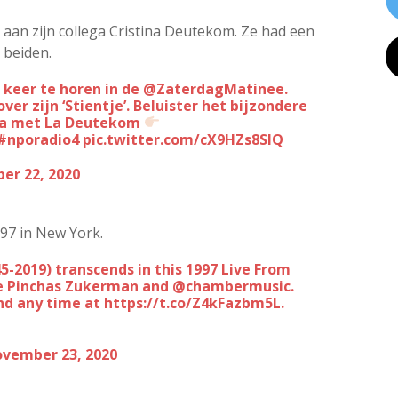
aan zijn collega Cristina Deutekom. Ze had een
 beiden.
 keer te horen in de
@ZaterdagMatinee
.
r zijn ‘Stientje’. Beluister het bijzondere
zira met La Deutekom
#nporadio4
pic.twitter.com/cX9HZs8SIQ
er 22, 2020
97 in New York.
de Pinchas Zukerman and
@chambermusic
.
nd any time at
https://t.co/Z4kFazbm5L
.
vember 23, 2020