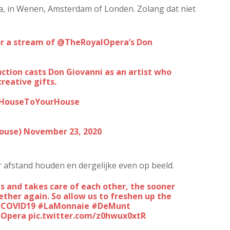
a, in Wenen, Amsterdam of Londen. Zolang dat niet
or a stream of
@TheRoyalOpera
’s Don
uction casts Don Giovanni as an artist who
creative gifts.
HouseToYourHouse
ouse)
November 23, 2020
r afstand houden en dergelijke even op beeld.
s and takes care of each other, the sooner
ether again. So allow us to freshen up the
COVID19
#LaMonnaie
#DeMunt
Opera
pic.twitter.com/z0hwux0xtR