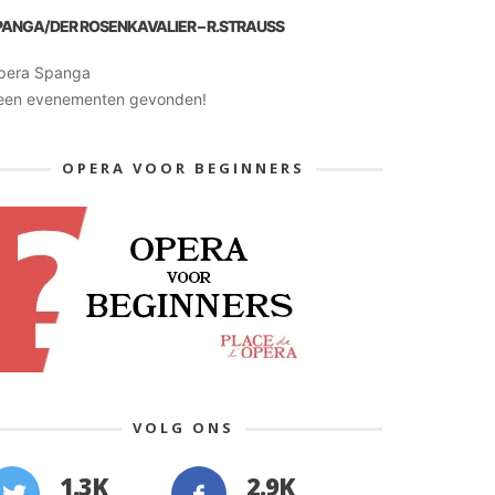
PANGA/DER ROSENKAVALIER – R.STRAUSS
pera Spanga
een evenementen gevonden!
OPERA VOOR BEGINNERS
VOLG ONS
1.3K