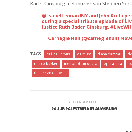
Bader Ginsburg met muziek van Stephen Son
.
@IsabelLeonardNY
and John Arida pe
during a special tribute episode of Li
Justice Ruth Bader Ginsburg.
#LiveWi
— Carnegie Hall (@carnegiehall)
Nove
TAGS:
cité de l'opera
de munt
diana damrau
do
marco bakker
metropolitan opera
opera rara
o
theater an der wien
VORIG ARTIKEL
24 UUR PALESTRINA IN AUGSBURG