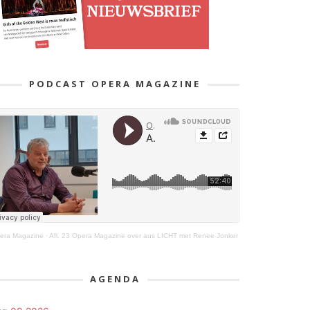
PODCAST OPERA MAGAZINE
era Magazine
·
Afl. 23 Opera Magazine over aus LICHT met Renee Jonker
AGENDA