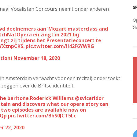
S
onaal Vocalisten Concours neemt onder anderen
O
G
 vd deelnemers aan ‘Mozart masterclass and
tchNatOpera
en zingt in 2021 bij
zingt zij tijdens het Presentatieconcert te
BYXznpCKS
.
pic.twitter.com/Ii42F6YWRG
tion)
November 18, 2020
ri in Amsterdam verwacht voor een recital) onderzoekt
zeggen over de Britse identiteit.
he baritone Roderick Williams
@sviceridor
itain and discovers what our opera story can
st two episodes are available now on
kQp
pic.twitter.com/BhS0JCT5Lc
 22, 2020