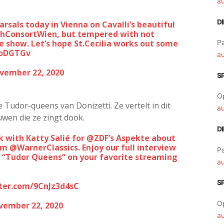
a
D
hConsortWien
, but tempered with not
 show. Let’s hope St.Cecilia works out some
Pa
3oDGTGv
a
vember 22, 2020
S
O
Tudor-queens van Donizetti. Ze vertelt in dit
a
uwen die ze zingt dook.
D
k with Katty Salié for
@ZDF
’s Aspekte about
rom
@WarnerClassics
. Enjoy our full interview
Pa
to “Tudor Queens” on your favorite streaming
a
S
tter.com/9CnJz3d4sC
O
vember 22, 2020
a