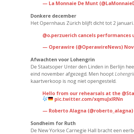
— La Monnaie De Munt (@LaMonnai
Donkere december
Het Opernhaus Zürich blijft dicht tot 2 januari. E
.
@operzuerich
cancels performances u
— Operawire (@OperawireNews)
Nov
Afwachten voor Lohengrin
De Staatsoper Unter den Linden in Berlijn hee
eind november afgezegd. Men hoopt
Lohengri
kaartverkoop is nog niet opengesteld.
Hello from our rehearsals at the
@Sta
pic.twitter.com/xqmuJxIRNn
— Roberto Alagna (@roberto_alagna
Sondheim for Ruth
De New Yorkse Carnegie Hall bracht een eerb