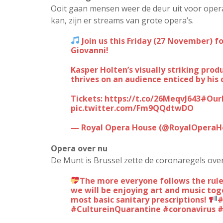
Ooit gaan mensen weer de deur uit voor oper
kan, zijn er streams van grote opera’s.
Join us this Friday (27 November) f
Giovanni!
Kasper Holten’s visually striking prod
thrives on an audience enticed by his 
Tickets:
https://t.co/26MeqvJ643
#Our
pic.twitter.com/Fm9QQdtwDO
— Royal Opera House (@RoyalOperaH
Opera over nu
De Munt is Brussel zette de coronaregels ove
The more everyone follows the rule
we will be enjoying art and music tog
most basic sanitary prescriptions!
#
#CultureinQuarantine
#coronavirus
#