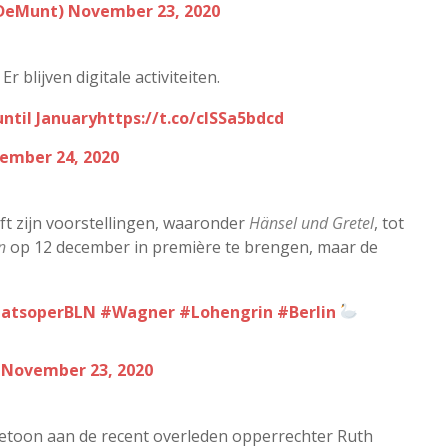
eDeMunt)
November 23, 2020
r blijven digitale activiteiten.
ntil January
https://t.co/clSSa5bdcd
ember 24, 2020
ft zijn voorstellingen, waaronder
Hänsel und Gretel
, tot
n
op 12 december in première te brengen, maar de
atsoperBLN
#Wagner
#Lohengrin
#Berlin
)
November 23, 2020
etoon aan de recent overleden opperrechter Ruth