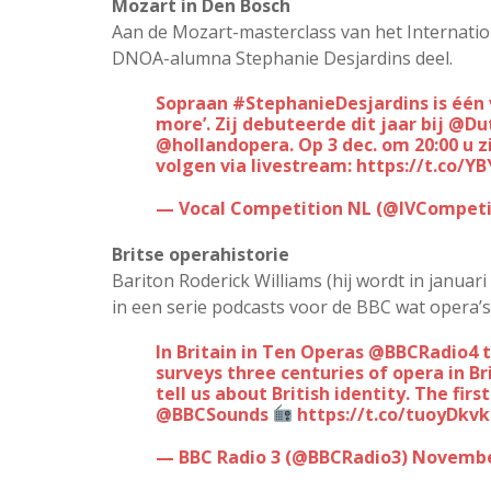
Mozart in Den Bosch
Aan de Mozart-masterclass van het Internati
DNOA-alumna Stephanie Desjardins deel.
Sopraan
#StephanieDesjardins
is één
more’. Zij debuteerde dit jaar bij
@Du
@hollandopera
. Op 3 dec. om 20:00 u 
volgen via livestream:
https://t.co/Y
— Vocal Competition NL (@IVCompeti
Britse operahistorie
Bariton Roderick Williams (hij wordt in janua
in een serie podcasts voor de BBC wat opera’s 
In Britain in Ten Operas
@BBCRadio4
t
surveys three centuries of opera in Br
tell us about British identity. The fir
@BBCSounds
https://t.co/tuoyDkv
— BBC Radio 3 (@BBCRadio3)
November