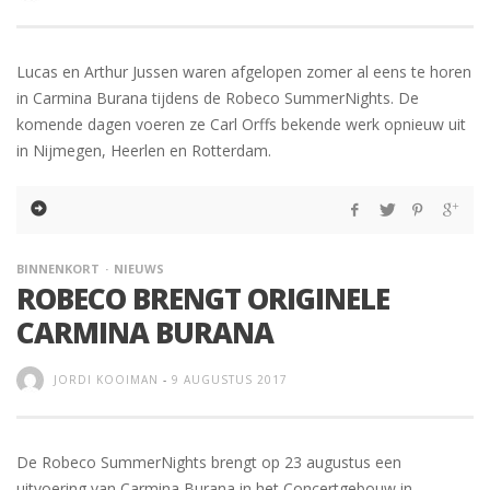
Lucas en Arthur Jussen waren afgelopen zomer al eens te horen
in Carmina Burana tijdens de Robeco SummerNights. De
komende dagen voeren ze Carl Orffs bekende werk opnieuw uit
in Nijmegen, Heerlen en Rotterdam.
BINNENKORT
NIEUWS
ROBECO BRENGT ORIGINELE
CARMINA BURANA
JORDI KOOIMAN
-
9 AUGUSTUS 2017
De Robeco SummerNights brengt op 23 augustus een
uitvoering van Carmina Burana in het Concertgebouw in