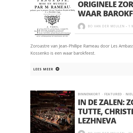
ORIGINELE ZO
WAAR BAROKF
BO VAN DER MEULEN
-
1 
Zoroastre van Jean-Phillipe Rameau door Les Ambass
Kossenko is een waar barokfeest.
LEES MEER
BINNENKORT
FEATURED
NIE
IN DE ZALEN: 
TUTTE, CHRIST
LEZHNEVA