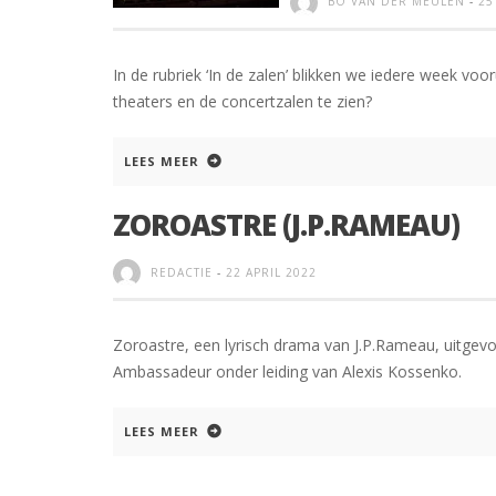
BO VAN DER MEULEN
-
25
In de rubriek ‘In de zalen’ blikken we iedere week voo
theaters en de concertzalen te zien?
LEES MEER
ZOROASTRE (J.P.RAMEAU)
REDACTIE
-
22 APRIL 2022
Zoroastre, een lyrisch drama van J.P.Rameau, uitg
Ambassadeur onder leiding van Alexis Kossenko.
LEES MEER