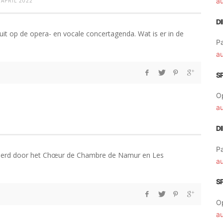
a
 APRIL 2022
D
ruit op de opera- en vocale concertagenda. Wat is er in de
Pa
a
S
O
a
D
Pa
evoerd door het Chœur de Chambre de Namur en Les
a
S
O
a