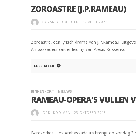
ZOROASTRE (J.P.RAMEAU)
BO VAN DER MEULEN
-
22 APRIL 2022
Zoroastre, een lyrisch drama van J.P.Rameau, uitg
Ambassadeur onder leiding van Alexis Kossenko.
LEES MEER
BINNENKORT
NIEUWS
RAMEAU-OPERA’S VULLEN 
JORDI KOOIMAN
-
23 OKTOBER 2013
Barokorkest Les Ambassadeurs brengt op zondag 3 n