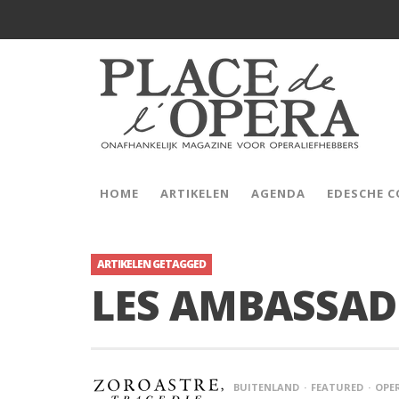
HOME
ARTIKELEN
AGENDA
EDESCHE 
ARTIKELEN GETAGGED
LES AMBASSAD
BUITENLAND
FEATURED
OPE