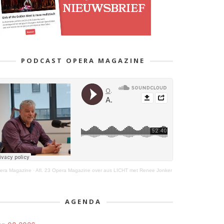
PODCAST OPERA MAGAZINE
era Magazine
·
Afl. 23 Opera Magazine over aus LICHT met Renee Jonker
AGENDA