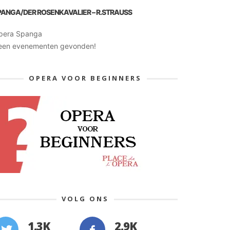
PANGA/DER ROSENKAVALIER – R.STRAUSS
pera Spanga
een evenementen gevonden!
OPERA VOOR BEGINNERS
VOLG ONS
1.3K