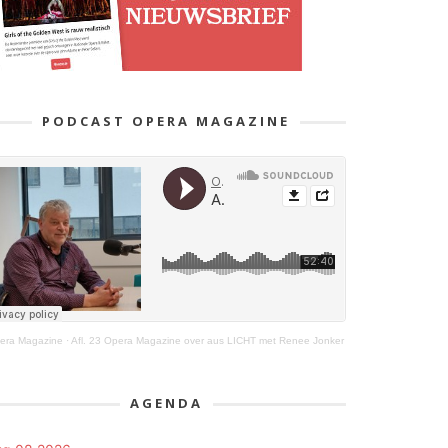
PODCAST OPERA MAGAZINE
era Magazine
·
Afl. 23 Opera Magazine over aus LICHT met Renee Jonker
AGENDA