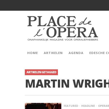
HOME
ARTIKELEN
AGENDA
EDESCHE 
ARTIKELEN GETAGGED
MARTIN WRIG
FEATURED
HEADLINE
OPERAR