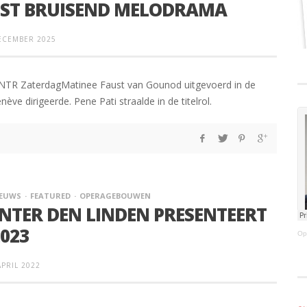
UST BRUISEND MELODRAMA
ECEMBER 2025
NTR ZaterdagMatinee Faust van Gounod uitgevoerd in de
ève dirigeerde. Pene Pati straalde in de titelrol.
IEUWS
FEATURED
OPERAGEBOUWEN
NTER DEN LINDEN PRESENTEERT
2023
Op
APRIL 2022