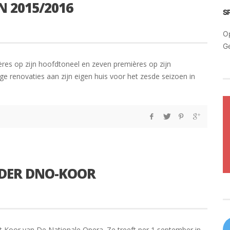
N 2015/2016
S
O
G
ères op zijn hoofdtoneel en zeven premières op zijn
ege renovaties aan zijn eigen huis voor het zesde seizoen in
IDER DNO-KOOR
het Koor van De Nationale Opera. Ze treeft per 1 september in