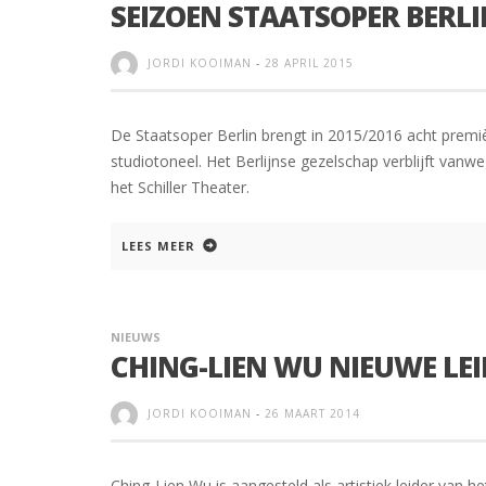
SEIZOEN STAATSOPER BERLI
JORDI KOOIMAN
-
28 APRIL 2015
De Staatsoper Berlin brengt in 2015/2016 acht premi
studiotoneel. Het Berlijnse gezelschap verblijft vanw
het Schiller Theater.
LEES MEER
NIEUWS
CHING-LIEN WU NIEUWE LE
JORDI KOOIMAN
-
26 MAART 2014
Ching-Lien Wu is aangesteld als artistiek leider van 