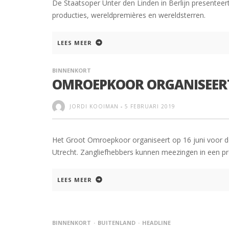
De Staatsoper Unter den Linden in Berlijn presenteer
producties, wereldpremières en wereldsterren.
LEES MEER
BINNENKORT
OMROEPKOOR ORGANISEER
JORDI KOOIMAN
-
5 FEBRUARI 2019
Het Groot Omroepkoor organiseert op 16 juni voor de
Utrecht. Zangliefhebbers kunnen meezingen in een 
LEES MEER
BINNENKORT
BUITENLAND
HEADLINE