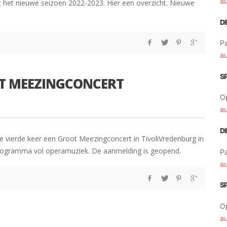
a
t het nieuwe seizoen 2022-2023. Hier een overzicht. Nieuwe
D
Pa
a
S
T MEEZINGCONCERT
O
a
D
 vierde keer een Groot Meezingconcert in TivoliVredenburg in
programma vol operamuziek. De aanmelding is geopend.
Pa
a
S
O
a