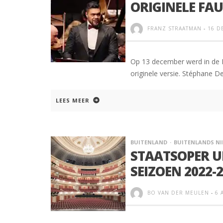
ORIGINELE FA
FRANZ STRAATMAN
-
16 D
Op 13 december werd in de 
originele versie. Stéphane Den
LEES MEER
BUITENLAND
BUITENLANDS N
STAATSOPER U
SEIZOEN 2022-
BO VAN DER MEULEN
-
6 