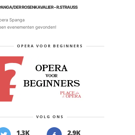
PANGA/DER ROSENKAVALIER – R.STRAUSS
pera Spanga
een evenementen gevonden!
OPERA VOOR BEGINNERS
VOLG ONS
1.3K