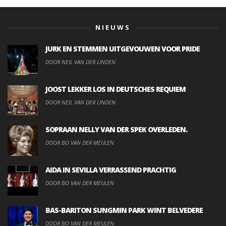
NIEUWS
JURK EN STEMMEN UITGEVOUWEN VOOR PRIDE
DOOR NEIL VAN DER LINDEN
JOOST LEKKER LOS IN DEUTSCHES REQUIEM
DOOR NEIL VAN DER LINDEN
SOPRAAN NELLY VAN DER SPEK OVERLEDEN.
DOOR BO VAN DER MEULEN
AIDA IN SEVILLA VERRASSEND PRACHTIG
DOOR BO VAN DER MEULEN
BAS-BARITON SUNGMIN PARK WINT BELVEDERE
DOOR BO VAN DER MEULEN