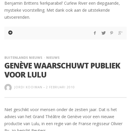
Benjamin Brittens ‘kerkparabel’ Curlew River een diepgaande,
mystieke voorstelling. Met dank ook aan de uitstekende
uitvoerenden.
BUITENLANDS NIEUWS
NIEUWS
GENÈVE WAARSCHUWT PUBLIEK
VOOR LULU
JORDI KOOIMAN
-
2 FEBRUARI 2010
Niet geschikt voor mensen onder de zestien jaar. Dat is het
advies van het Grand Théâtre de Genève voor een nieuwe
productie van Lulu, in een regie van de Franse regisseur Olivier
Py, zo bericht Reuters.