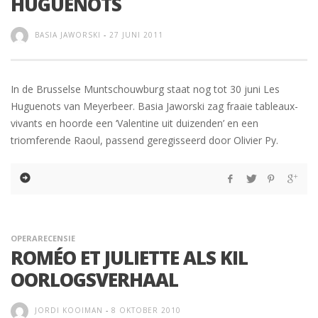
HUGUENOTS
BASIA JAWORSKI
-
27 JUNI 2011
In de Brusselse Muntschouwburg staat nog tot 30 juni Les
Huguenots van Meyerbeer. Basia Jaworski zag fraaie tableaux-
vivants en hoorde een ‘Valentine uit duizenden’ en een
triomferende Raoul, passend geregisseerd door Olivier Py.
OPERARECENSIE
ROMÉO ET JULIETTE ALS KIL
OORLOGSVERHAAL
JORDI KOOIMAN
-
8 OKTOBER 2010