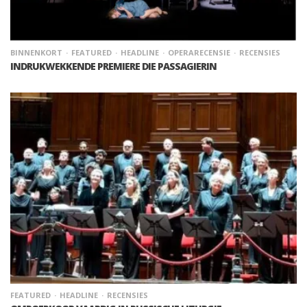
BINNENKORT
FEATURED
HEADLINE
OPERARECENSIE
RECENSIES
INDRUKWEKKENDE PREMIERE DIE PASSAGIERIN
FEATURED
HEADLINE
RECENSIES