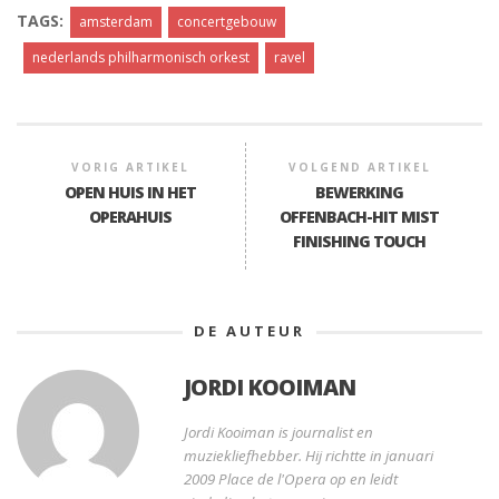
TAGS:
amsterdam
concertgebouw
nederlands philharmonisch orkest
ravel
VORIG ARTIKEL
VOLGEND ARTIKEL
OPEN HUIS IN HET
BEWERKING
OPERAHUIS
OFFENBACH-HIT MIST
FINISHING TOUCH
DE AUTEUR
JORDI KOOIMAN
Jordi Kooiman is journalist en
muziekliefhebber. Hij richtte in januari
2009 Place de l'Opera op en leidt