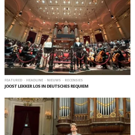
FEATURED
HEADLINE
NIEUWS
RECENSIES
JOOST LEKKER LOS IN DEUTSCHES REQUIEM