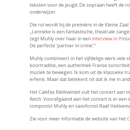
teksten voor de jeugd. De sopraan heeft de ro
onderwijzer.
Die rol wordt bij de première in de Kleine Zaa
,,Lenneke is een fantastische, theatrale zang
zegt Muhly over haar in een
interview in
Prelu
De perfecte ‘partner in crime’.”
Muhly combineert in het vijfdelige werk vele 
koortraditie, een authentiek Franse sonorite
muziek te bewegen. Ik kom uit de klassieke tra
erfenis. Maar dat betekent nit dat ik me in an
Het Calefax Rietkwintet vult het concert aan
Reich. Voorafgaand aan het concert is er een 
componist Muhly en saxofonist Raaf Hekkema 
Zie voor meer informatie de website van het
C