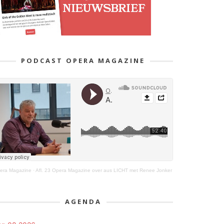
PODCAST OPERA MAGAZINE
era Magazine
·
Afl. 23 Opera Magazine over aus LICHT met Renee Jonker
AGENDA