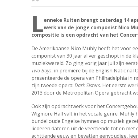
L
enneke Ruiten brengt zaterdag 14 ap
werk van de jonge componist Nico Mu
compositie is een opdracht van het Conce
De Amerikaanse Nico Muhly heeft het voor e
componist van 30 jaar al ver geschopt in de kl
muziekwereld. Zo ging vorig jaar juli zijn eers
Two Boys
, in première bij de English National
presenteerde de opera van Philhadelphia in 
zijn tweede opera:
Dark Sisters
. Het eerste werk
2013 door de Metropolitan Opera gebracht w
Ook zijn opdrachtwerk voor het Concertgebo
Wigmore Hall valt in het vocale genre. Muhly 
bundel oude Engelse hymnes op muziek gezet
liederen dateren uit de veertiende tot en met 
achttiende eeuw en bevatten eenvoudige, lee