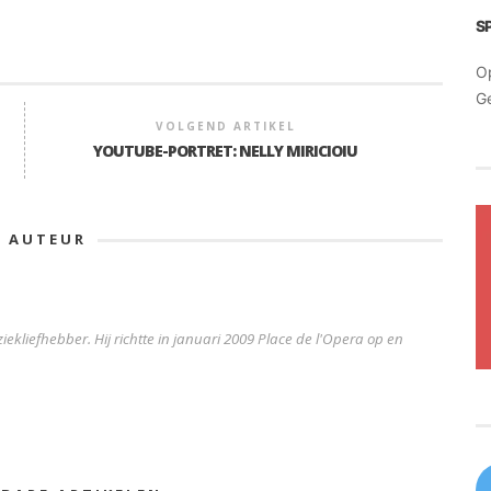
S
O
G
VOLGEND ARTIKEL
YOUTUBE-PORTRET: NELLY MIRICIOIU
E AUTEUR
iekliefhebber. Hij richtte in januari 2009 Place de l'Opera op en