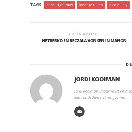
TAGS:
concertgebouw
lenneke ruiten
nico muhly
VORIG ARTIKEL
NETREBKO EN BECZALA VONKEN IN MANON
D
JORDI KOOIMAN
Jordi Kooiman is journalist en muz
leidt sindsdien het magazine.