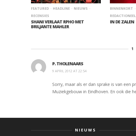
BINNENKORT
FEATURED
HEADLINE
NIEUWS
REDACTIONEEL
RECENSIES
IN DE ZALEN
SHANI VERLAAT RPHO MET
BRILJANTE MAHLER
1
P. THOLENAARS
9 APRIL 2012 AT 22:54
Sorry, maar als er dan sprake is van een p
Muziekgebouw in Eindhoven. En ook die 
NIEUWS