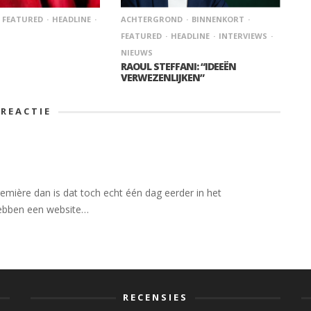
FEATURED
HEADLINE
ACHTERGROND
BINNENKORT
FEATURED
HEADLINE
INTERVIEWS
NIEUWS
RAOUL STEFFANI: “IDEEËN
VERWEZENLIJKEN”
REACTIE
remière dan is dat toch echt één dag eerder in het
hebben een website…
RECENSIES