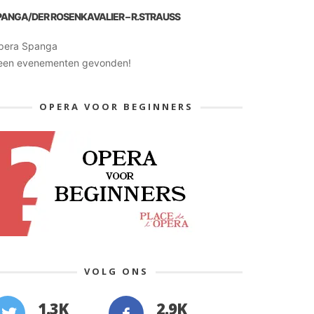
PANGA/DER ROSENKAVALIER – R.STRAUSS
pera Spanga
een evenementen gevonden!
OPERA VOOR BEGINNERS
VOLG ONS
1.3K