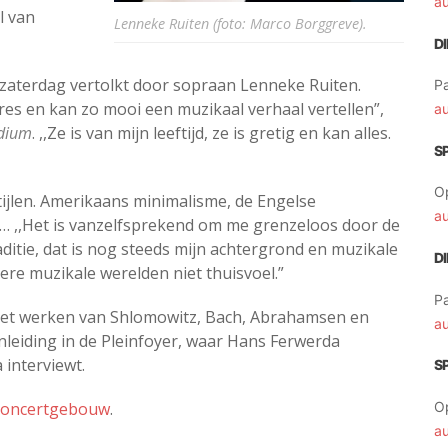
a
l van
Lenneke Ruiten (foto: Marco Borggreve).
D
l zaterdag vertolkt door sopraan Lenneke Ruiten.
Pa
eres en kan zo mooi een muzikaal verhaal vertellen”,
a
dium
. ,,Ze is van mijn leeftijd, ze is gretig en kan alles.
S
O
stijlen. Amerikaans minimalisme, de Engelse
a
it… ,,Het is vanzelfsprekend om me grenzeloos door de
ditie, dat is nog steeds mijn achtergrond en muzikale
D
dere muzikale werelden niet thuisvoel.”
Pa
 met werken van Shlomowitz, Bach, Abrahamsen en
a
inleiding in de Pleinfoyer, waar Hans Ferwerda
interviewt.
S
oncertgebouw
.
O
a