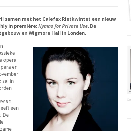
ril samen met het Calefax Rietkwintet een nieuw
hly in première:
Hymns for Private Use
. De
rtgebouw en Wigmore Hall in Londen.
en
assieke
te opera,
 Opera en
november
 zal in
orden.
uw en
Op
heeft een
. De
de
rzame