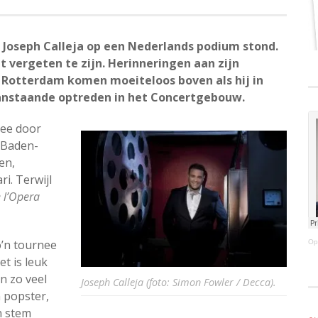
ds Joseph Calleja op een Nederlands podium stond.
t vergeten te zijn. Herinneringen aan zijn
 Rotterdam komen moeiteloos boven als hij in
anstaande optreden in het Concertgebouw.
nee door
 Baden-
en,
i. Terwijl
 l’Opera
o’n tournee
Op
et is leuk
n zo veel
Joseph Calleja (foto: Simon Fowler / Decca).
 popster,
jn stem