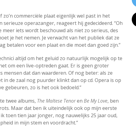
 zo’n commerciële plaat eigenlijk wel past in het
en serieuze operazanger, reageert hij gedecideerd. “Oh
e meer iets wordt beschouwd als niet zo serieus, des
moet je het nemen. Je verwacht van het publiek dat ze
rag betalen voor een plaat en die moet dan goed zijn.”
echnici altijd om het geluid zo natuurlijk mogelijk op te
het om een live-optreden gaat. Er is geen groter
s mensen dat dan waarderen. Of nog beter: als ze
t in de zaal nog puurder klinkt dan op cd. Opera is op
live gebeuren, zo is het ook bedoeld.”
ste twee albums,
The Maltese Tenor
en
Be My Love
, ben
rots. Maar dat ben ik uiteindelijk ook op mijn eerste
 ik toen tien jaar jonger, nog nauwelijks 25 jaar oud,
jpheid in mijn stem en voordracht.”