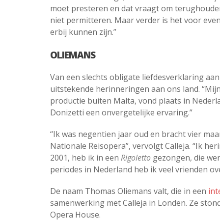
moet presteren en dat vraagt om terughoudend
niet permitteren. Maar verder is het voor even
erbij kunnen zijn.”
OLIEMANS
Van een slechts obligate liefdesverklaring aan 
uitstekende herinneringen aan ons land. “Mij
productie buiten Malta, vond plaats in Nederla
Donizetti een onvergetelijke ervaring.”
“Ik was negentien jaar oud en bracht vier ma
Nationale Reisopera”, vervolgt Calleja. “Ik he
2001, heb ik in een
Rigoletto
gezongen, die wer
periodes in Nederland heb ik veel vrienden o
De naam Thomas Oliemans valt, die in een
in
samenwerking met Calleja in Londen. Ze ston
Opera House.