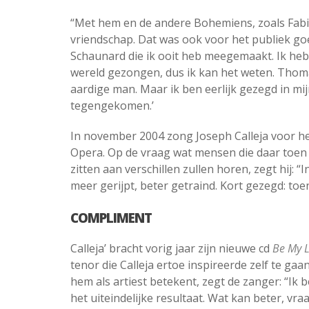
“Met hem en de andere Bohemiens, zoals Fabi
vriendschap. Dat was ook voor het publiek goe
Schaunard die ik ooit heb meegemaakt. Ik heb d
wereld gezongen, dus ik kan het weten. Thoma
aardige man. Maar ik ben eerlijk gezegd in m
tegengekomen.’
In november 2004 zong Joseph Calleja voor het
Opera. Op de vraag wat mensen die daar toen
zitten aan verschillen zullen horen, zegt hij: “I
meer gerijpt, beter getraind. Kort gezegd: to
COMPLIMENT
Calleja’ bracht vorig jaar zijn nieuwe cd
Be My 
tenor die Calleja ertoe inspireerde zelf te ga
hem als artiest betekent, zegt de zanger: “Ik 
het uiteindelijke resultaat. Wat kan beter, vra