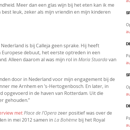
a
heid. Meer dan een glas wijn bij het eten kan ik me
 best leuk, zeker als mijn vriendin en mijn kinderen
S
O
a
D
Nederland is bij Calleja geen sprake. Hij heeft
n Europese debuut, het eerste optreden in een
Pa
nd. Alleen daarom al was mijn rol in
Maria Stuarda
van
a
S
anden door in Nederland voor mijn engagement bij de
rinner me Arnhem en ’s-Hertogenbosch. En later, in
O
d opgevoerd in de haven van Rotterdam. Uit die
a
ver gehouden.”
D
terview met
Place de l’Opera
zeer positief was over de
Pa
den in mei 2012 samen in
La Bohème
bij het Royal
a