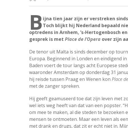
B
ijna tien jaar zijn er verstreken sin
Toch blijkt hij Nederland bepaald nie
optredens in Arnhem, ’s-Hertogenbosch en
gesprek is met
Place de l’Opera
over zijn a
De tenor uit Malta is sinds december op tour
Europa. Beginnend in Londen en eindigend in
Baden voert de tour langs acht Europese sted
waaronder Amsterdam op donderdag 31 januar
hij reisde tussen Praag en Wenen kon
Place de
met de zanger spreken.
Hij geeft geamuseerd toe dat zijn leven met z
wel iets weg heeft van dat van een popster. “H
om mee te maken, al die steden te bezoeken e
mensen te ontmoeten. Maar een leven als een
met drank en drugs, dat zit er echt niet in. Mi