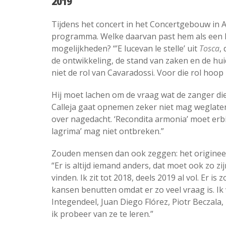
2019
Tijdens het concert in het Concertgebouw in 
programma. Welke daarvan past hem als een h
mogelijkheden? “’E lucevan le stelle’ uit
Tosca
,
de ontwikkeling, de stand van zaken en de huidi
niet de rol van Cavaradossi. Voor die rol hoop i
Hij moet lachen om de vraag wat de zanger die
Calleja gaat opnemen zeker niet mag weglaten
over nagedacht. ‘Recondita armonia’ moet erbij,
lagrima’ mag niet ontbreken.”
Zouden mensen dan ook zeggen: het origineel 
“Er is altijd iemand anders, dat moet ook zo z
vinden. Ik zit tot 2018, deels 2019 al vol. Er i
kansen benutten omdat er zo veel vraag is. Ik 
Integendeel, Juan Diego Flórez, Piotr Beczala
ik probeer van ze te leren.”