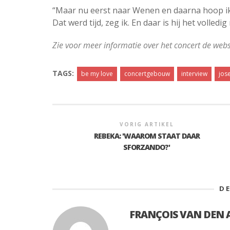
“Maar nu eerst naar Wenen en daarna hoop ik d
Dat werd tijd, zeg ik. En daar is hij het volledi
Zie voor meer informatie over het concert de web
TAGS:
be my love
concertgebouw
interview
jos
VORIG ARTIKEL
REBEKA: 'WAAROM STAAT DAAR
SFORZANDO?'
D
FRANÇOIS VAN DEN 