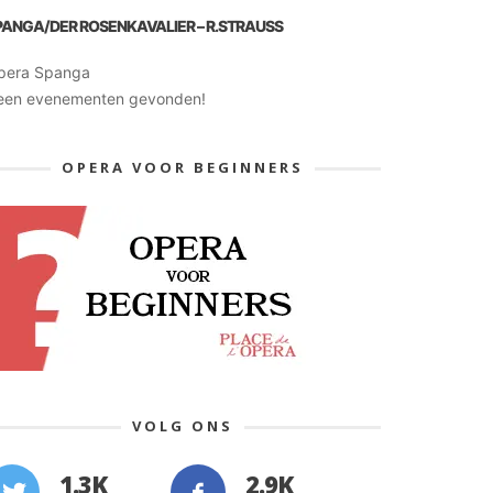
PANGA/DER ROSENKAVALIER – R.STRAUSS
pera Spanga
een evenementen gevonden!
OPERA VOOR BEGINNERS
VOLG ONS
1.3K