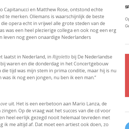
S
o Capitanucci en Matthew Rose, ontstond echte
d te merken. Oliemans is waarschijnlijk de beste
O
ie opera echt in vrijwel alle grote steden van de
G
s was een heel plezierige collega en ook nog een erg
ijn leven nog geen onaardige Nederlanders
 laatst in Nederland, in
Rigoletto
bij De Nederlandse
 bij waren en die donderdag in het Concertgebouw
n die tijd was mijn stem in prima conditie, maar hij is nu
en was ik nog een jongen, nu ben ik een man.”
Love
uit. Het is een eerbetoon aan Mario Lanza, de
an zingen. Op de vraag wat het succes van die cd voor
ben heel eerlijk gezegd nooit helemaal tevreden met
ag ik me altijd af. Dat moet een artiest ook doen, zo