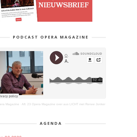
PODCAST OPERA MAGAZINE
era Magazine
·
Afl. 23 Opera Magazine over aus LICHT met Renee Jonker
AGENDA