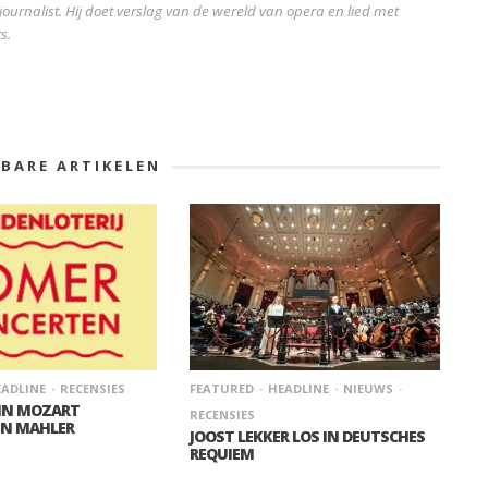
ournalist. Hij doet verslag van de wereld van opera en lied met
s.
KBARE ARTIKELEN
ADLINE
RECENSIES
FEATURED
HEADLINE
NIEUWS
 IN MOZART
RECENSIES
IN MAHLER
JOOST LEKKER LOS IN DEUTSCHES
REQUIEM