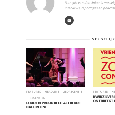
François van den Anker is muziekj
interviews, reportages en podcast
VERGELIJ
FEATURED
HEADLINE
LIEDRECENSIE
FEATURED
HE
KWIKZILVER
RECENSIES
ONTBREEKT 
LOUD EN PROUD RECITAL FREDDIE
BALLENTINE