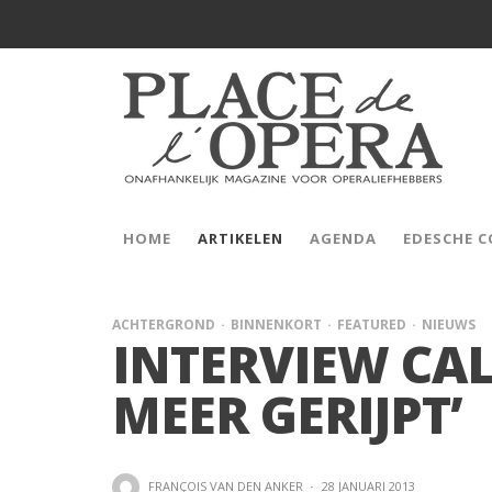
HOME
ARTIKELEN
AGENDA
EDESCHE 
ACHTERGROND
BINNENKORT
FEATURED
NIEUWS
INTERVIEW CALL
MEER GERIJPT’
FRANÇOIS VAN DEN ANKER
·
28 JANUARI 2013