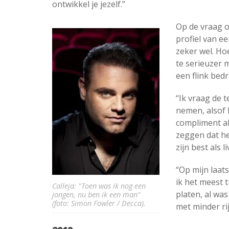
ontwikkel je jezelf.”
Op de vraag of
profiel van e
zeker wel. Ho
te serieuzer 
een flink bed
“Ik vraag de t
nemen, alsof 
compliment al
zeggen dat he
zijn best als 
“Op mijn laat
ik het meest t
Calleja: "Toen was ik nog een
platen, al was
jongen, nu ben ik een man"
(foto: Simon Fowler / Decca).
met minder ri