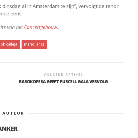
insdag al in Amsterdam te zijn”, vervolgt de tenor.
g mee eens.
site van het
Concertgebouw
.
eph calleja
mario lanza
VOLGEND ARTIKEL
BAROKOPERA GEEFT PURCELL GALA VERVOLG
E AUTEUR
ANKER