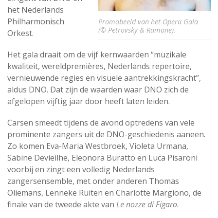
het Nederlands
Philharmonisch
Promobeeld van het Opera Gala
(© Petrovsky & Ramone).
Orkest.
Het gala draait om de vijf kernwaarden “muzikale
kwaliteit, wereldpremières, Nederlands repertoire,
vernieuwende regies en visuele aantrekkingskracht”,
aldus DNO. Dat zijn de waarden waar DNO zich de
afgelopen vijftig jaar door heeft laten leiden.
Carsen smeedt tijdens de avond optredens van vele
prominente zangers uit de DNO-geschiedenis aaneen.
Zo komen Eva-Maria Westbroek, Violeta Urmana,
Sabine Devieilhe, Eleonora Buratto en Luca Pisaroni
voorbij en zingt een volledig Nederlands
zangersensemble, met onder anderen Thomas
Oliemans, Lenneke Ruiten en Charlotte Margiono, de
finale van de tweede akte van
Le nozze di Figaro
.