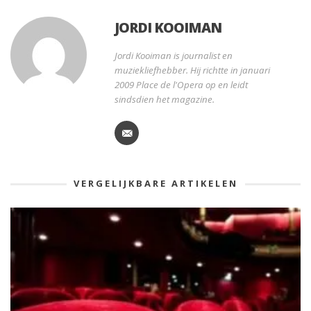
JORDI KOOIMAN
Jordi Kooiman is journalist en
muziekliefhebber. Hij richtte in januari
2009 Place de l'Opera op en leidt
sindsdien het magazine.
VERGELIJKBARE ARTIKELEN