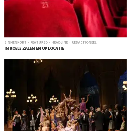
BINNENKORT
FEATURED
HEADLINE
REDACTIONEEL
IN KOELE ZALEN EN OP LOCATIE