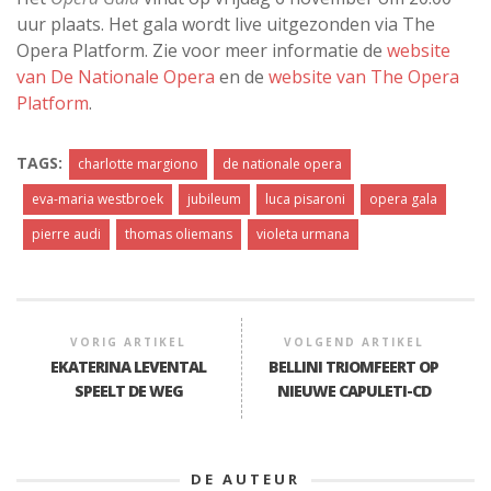
uur plaats. Het gala wordt live uitgezonden via The
Opera Platform. Zie voor meer informatie de
website
van De Nationale Opera
en de
website van The Opera
Platform
.
TAGS:
charlotte margiono
de nationale opera
eva-maria westbroek
jubileum
luca pisaroni
opera gala
pierre audi
thomas oliemans
violeta urmana
VORIG ARTIKEL
VOLGEND ARTIKEL
EKATERINA LEVENTAL
BELLINI TRIOMFEERT OP
SPEELT DE WEG
NIEUWE CAPULETI-CD
DE AUTEUR