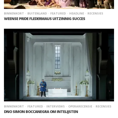
BINNENKORT
BUITENLAND
FEATURED
HEADLINE
RECENSIES
WEENSE PRIDE FLEDERMAUS UITZINNIG SUCCES
BINNENKORT
FEATURED
INTERVIEWS
OPERARECENSIE
RECENSIES
DNO SIMON BOCCANEGRA OM INTELIJSTEN