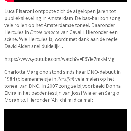
Luca Pisaroni ontpopte zich de afgelopen jaren tot
publiekslieveling in Amsterdam. De bas-bariton zong
vele rollen op het Amsterdamse toneel. Daaronder
Hercules in
Ercole amante
van Cavalli. Hieronder een
scène. Wie Hercules is, wordt met dank aan de regie
David Alden snel duidelijk…
https://www.youtube.com/watch?v=E6Yie7mkMMg
Charlotte Margiono stond sinds haar DNO-debuut in
1984 (bloemenmeisje in
Parsifal
) vele malen op het
toneel van DNO. In 2007 zong ze bijvoorbeeld Donna
Elvira in het beddenfestijn van Jossi Wieler en Sergio
Morabito. Hieronder ‘Ah, chi mi dice mai’: