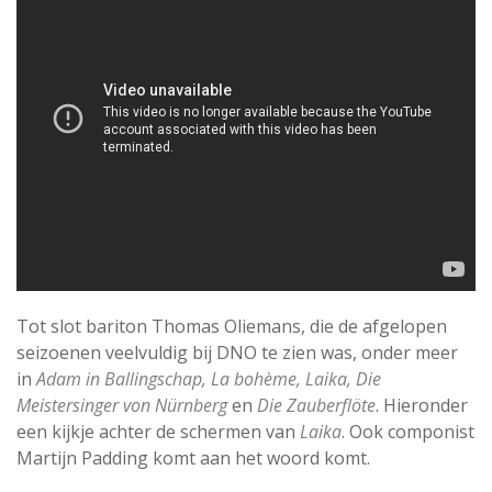
Tot slot bariton Thomas Oliemans, die de afgelopen
seizoenen veelvuldig bij DNO te zien was, onder meer
in
Adam in Ballingschap, La bohème, Laika, Die
Meistersinger von Nürnberg
en
Die Zauberflöte
. Hieronder
een kijkje achter de schermen van
Laika
. Ook componist
Martijn Padding komt aan het woord komt.