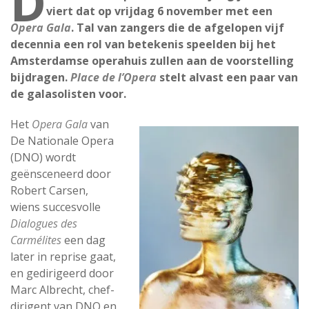
D
viert dat op vrijdag 6 november met een
Opera Gala
. Tal van zangers die de afgelopen vijf
decennia een rol van betekenis speelden bij het
Amsterdamse operahuis zullen aan de voorstelling
bijdragen.
Place de l’Opera
stelt alvast een paar van
de galasolisten voor.
Het
Opera Gala
van
De Nationale Opera
(DNO) wordt
geënsceneerd door
Robert Carsen,
wiens succesvolle
Dialogues des
Carmélites
een dag
later in reprise gaat,
en gedirigeerd door
Marc Albrecht, chef-
dirigent van DNO en