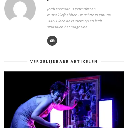
Jordi Kooiman is journalist en
muziekliefhebber. Hij richtte in januari
2009 Place de l'Opera op en leidt
sindsdien het magazine.
VERGELIJKBARE ARTIKELEN