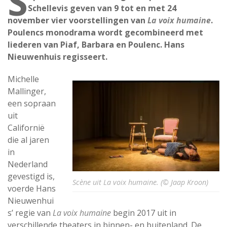
S
Schellevis geven van 9 tot en met 24
november vier voorstellingen van
La voix humaine
.
Poulencs monodrama wordt gecombineerd met
liederen van Piaf, Barbara en Poulenc. Hans
Nieuwenhuis regisseert.
Michelle
Mallinger,
een sopraan
uit
Californië
die al jaren
in
Nederland
gevestigd is,
Scène uit La voix humaine. (© Jaap Kroon)
voerde Hans
Nieuwenhui
s’ regie van
La voix humaine
begin 2017 uit in
verschillende theaters in binnen- en buitenland. De