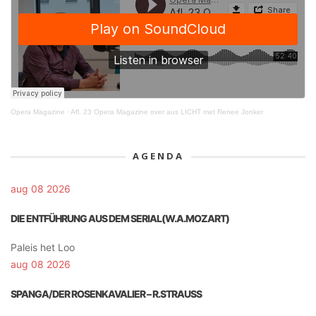
Opera Magazine
·
Afl. 23 Opera Magazine over aus LICHT met Renee Jonker
AGENDA
aug 08 2026
DIE ENTFÜHRUNG AUS DEM SERIAL(W.A.MOZART)
Paleis het Loo
aug 08 2026
SPANGA/DER ROSENKAVALIER – R.STRAUSS