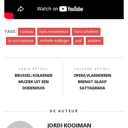
TAGS:
cocteau
hans nieuwenhuis
hans schellevis
la voix humaine
michelle mallinger
piaf
poulenc
VORIG ARTIKEL
VOLGEND ARTIKEL
BRUSSEL: KOLKENDE
OPERA VLAANDEREN
MUZIEK UIT EEN
BRENGT GLASS'
DODENHUIS
SATYAGRAHA
DE AUTEUR
JORDI KOOIMAN