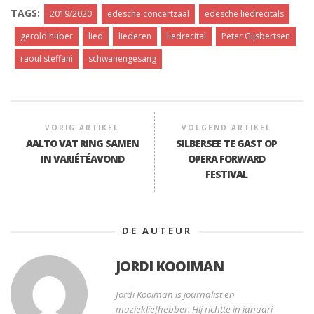
TAGS:
2019/2020
edesche concertzaal
edesche liedrecitals
gerold huber
lied
liederen
liedrecital
Peter Gijsbertsen
raoul steffani
schwanengesang
VORIG ARTIKEL
VOLGEND ARTIKEL
AALTO VAT RING SAMEN
SILBERSEE TE GAST OP
IN VARIÉTÉAVOND
OPERA FORWARD
FESTIVAL
DE AUTEUR
JORDI KOOIMAN
Jordi Kooiman is journalist en
muziekliefhebber. Hij richtte in januari