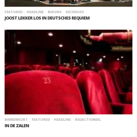
FEATURED
HEADLINE
NIEUWS
RECENSIES
JOOST LEKKER LOS IN DEUTSCHES REQUIEM
BINNENKORT
FEATURED
HEADLINE
REDACTIONEEL
IN DE ZALEN