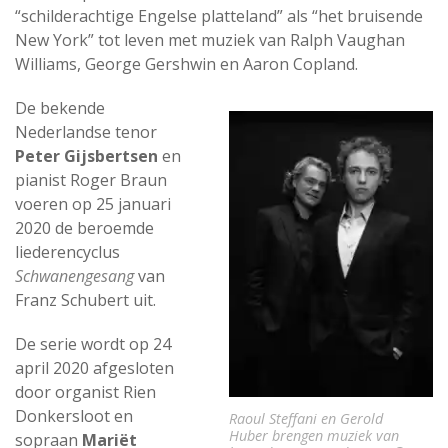
“schilderachtige Engelse platteland” als “het bruisende
New York” tot leven met muziek van Ralph Vaughan
Williams, George Gershwin en Aaron Copland.
De bekende
Nederlandse tenor
Peter Gijsbertsen
en
pianist Roger Braun
voeren op 25 januari
2020 de beroemde
liederencyclus
Schwanengesang
van
Franz Schubert uit.
De serie wordt op 24
april 2020 afgesloten
door organist Rien
Donkersloot en
Raoul Steffani en Gerold
Huber brengen muziek van
sopraan
Mariët