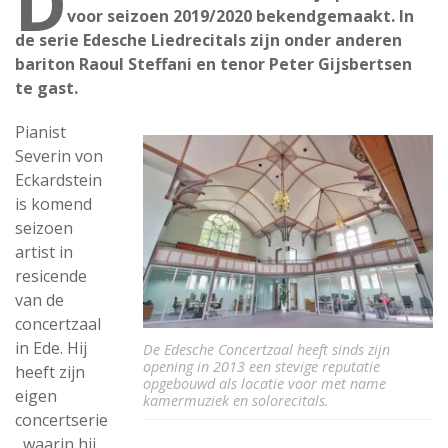
D
voor seizoen 2019/2020 bekendgemaakt. In
de serie Edesche Liedrecitals zijn onder anderen
bariton Raoul Steffani en tenor Peter Gijsbertsen
te gast.
Pianist
Severin von
Eckardstein
is komend
seizoen
artist in
resicende
van de
concertzaal
in Ede. Hij
De Edesche Concertzaal heeft sinds zijn
opening in 2013 een stevige reputatie
heeft zijn
opgebouwd als locatie voor met name
eigen
kamermuziek en solorecitals.
concertserie
, waarin hij