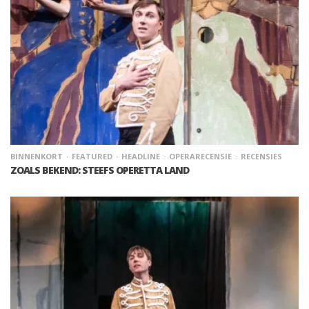
BINNENKORT
FEATURED
HEADLINE
OPERARECENSIE
RECENSIES
ZOALS BEKEND: STEEFS OPERETTA LAND