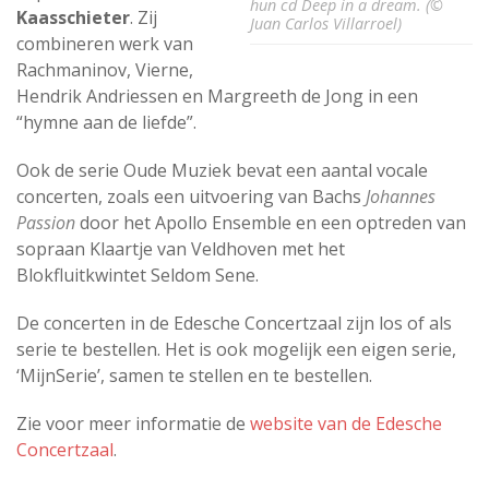
hun cd Deep in a dream. (©
Kaasschieter
. Zij
Juan Carlos Villarroel)
combineren werk van
Rachmaninov, Vierne,
Hendrik Andriessen en Margreeth de Jong in een
“hymne aan de liefde”.
Ook de serie Oude Muziek bevat een aantal vocale
concerten, zoals een uitvoering van Bachs
Johannes
Passion
door het Apollo Ensemble en een optreden van
sopraan Klaartje van Veldhoven met het
Blokfluitkwintet Seldom Sene.
De concerten in de Edesche Concertzaal zijn los of als
serie te bestellen. Het is ook mogelijk een eigen serie,
‘MijnSerie’, samen te stellen en te bestellen.
Zie voor meer informatie de
website van de Edesche
Concertzaal
.