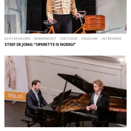
ACHTERGROND
BINNENKORT
FEATURED
HEADLINE
INTERVIEWS
STEEF DE JONG: “OPERETTE IS NODIG!”