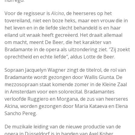
hun ego.″
Voor de regisseur is
Alcina
, de heerseres op het
tovereiland, niet een boze heks, maar een vrouw die in
het leven en in de liefde slecht behandeld is en haar
eiland uit wraak heeft gecreëerd. Het draait allemaal
om macht, meent De Beer, die het karakter van
Bradamante in de opera als uitzondering ziet. ″Zij zoekt
oprechtheid en echte liefde″, aldus Lotte de Beer.
Sopraan Jacquelyn Wagner zingt de titelrol, de rol van
Bradamante wordt gezongen door Wallis Giunta. De
mezzosopraan staat komende zomer in de Kleine Zaal
in Amsterdam voor een solorecital. Bradamantes
verloofde Ruggiero en Morgana, de zus van heerseres
Alcina, worden gezongen door Maria Kataeva en Elena
Sancho Pereg.
De muzikale leiding van de nieuwe productie van de
opera in Düsseldorf is in handen van Axel Kober,