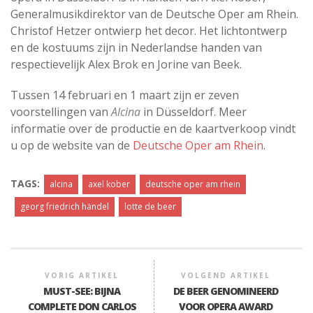
Generalmusikdirektor van de Deutsche Oper am Rhein.
Christof Hetzer ontwierp het decor. Het lichtontwerp
en de kostuums zijn in Nederlandse handen van
respectievelijk Alex Brok en Jorine van Beek.
Tussen 14 februari en 1 maart zijn er zeven
voorstellingen van
Alcina
in Düsseldorf. Meer
informatie over de productie en de kaartverkoop vindt
u op de website van de
Deutsche Oper am Rhein
.
TAGS:
alcina
axel kober
deutsche oper am rhein
georg friedrich händel
lotte de beer
VORIG ARTIKEL
VOLGEND ARTIKEL
MUST-SEE: BIJNA
DE BEER GENOMINEERD
COMPLETE DON CARLOS
VOOR OPERA AWARD