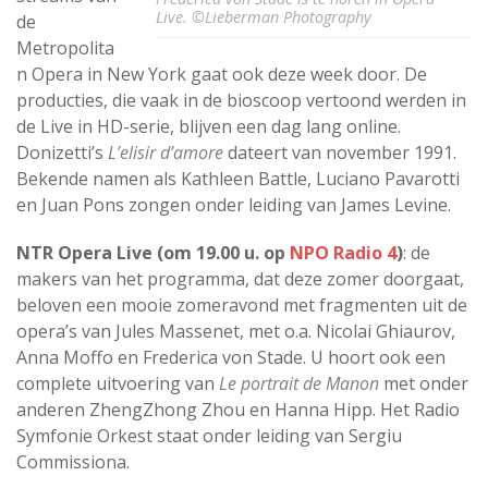
Live. ©Lieberman Photography
de
Metropolita
n Opera in New York gaat ook deze week door. De
producties, die vaak in de bioscoop vertoond werden in
de Live in HD-serie, blijven een dag lang online.
Donizetti’s
L’elisir d’amore
dateert van november 1991.
Bekende namen als Kathleen Battle, Luciano Pavarotti
en Juan Pons zongen onder leiding van James Levine.
NTR Opera Live (om 19.00 u. op
NPO Radio 4
)
: de
makers van het programma, dat deze zomer doorgaat,
beloven een mooie zomeravond met fragmenten uit de
opera’s van Jules Massenet, met o.a. Nicolai Ghiaurov,
Anna Moffo en Frederica von Stade. U hoort ook een
complete uitvoering van
Le portrait de Manon
met onder
anderen ZhengZhong Zhou en Hanna Hipp. Het Radio
Symfonie Orkest staat onder leiding van Sergiu
Commissiona.