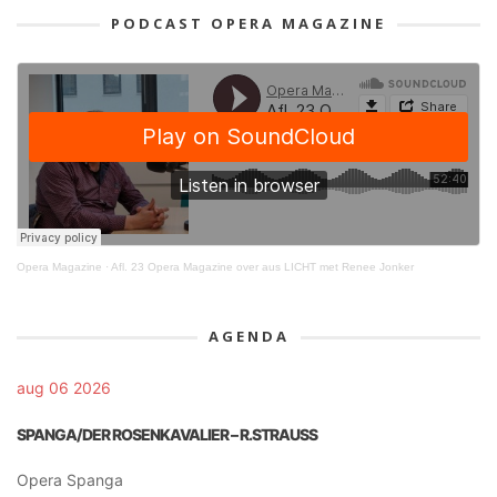
PODCAST OPERA MAGAZINE
Opera Magazine
·
Afl. 23 Opera Magazine over aus LICHT met Renee Jonker
AGENDA
aug 06 2026
SPANGA/DER ROSENKAVALIER – R.STRAUSS
Opera Spanga