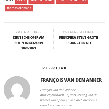
bbc 3
javier camarena
metropoliitan opera
thomas oliemans
VORIG ARTIKEL
VOLGEND ARTIKEL
DEUTSCHE OPER AM
REISOPERA STELT GROTE
RHEIN IN SEIZOEN
PRODUCTIES UIT
2020/2021
DE AUTEUR
FRANÇOIS VAN DEN ANKER
François van den Anker is
muziekjournalist. Hij doet verslag van de
wereld van opera en lied met interviews,
reportages en podcasts.