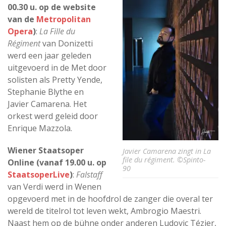
00.30 u. op de website
van de
Metropolitan
Opera
)
:
La Fille du
Régiment
van Donizetti
werd een jaar geleden
uitgevoerd in de Met door
solisten als Pretty Yende,
Stephanie Blythe en
Javier Camarena. Het
orkest werd geleid door
Enrique Mazzola.
Wiener Staatsoper
Javier Camarena zingt in La
file du régiment. ©Spinto-
Online (vanaf 19.00 u. op
90
StaatsoperLive
)
:
Falstaff
van Verdi werd in Wenen
opgevoerd met in de hoofdrol de zanger die overal ter
wereld de titelrol tot leven wekt, Ambrogio Maestri.
Naast hem op de bühne onder anderen Ludovic Tézier,