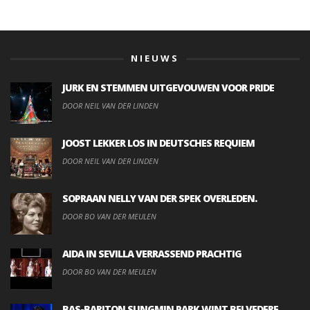
NIEUWS
JURK EN STEMMEN UITGEVOUWEN VOOR PRIDE
DOOR NEIL VAN DER LINDEN
JOOST LEKKER LOS IN DEUTSCHES REQUIEM
DOOR NEIL VAN DER LINDEN
SOPRAAN NELLY VAN DER SPEK OVERLEDEN.
DOOR BO VAN DER MEULEN
AIDA IN SEVILLA VERRASSEND PRACHTIG
DOOR BO VAN DER MEULEN
BAS-BARITON SUNGMIN PARK WINT BELVEDERE