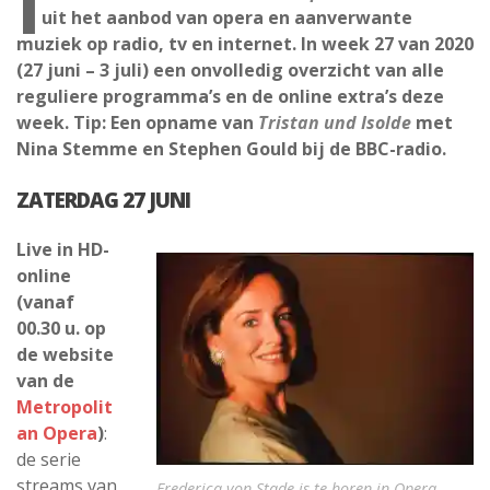
I
uit het aanbod van opera en aanverwante
muziek op radio, tv en internet. In week 27 van 2020
(27 juni – 3 juli) een onvolledig overzicht van alle
reguliere programma’s en de online extra’s deze
week. Tip: Een opname van
Tristan und Isolde
met
Nina Stemme en Stephen Gould bij de BBC-radio.
ZATERDAG 27 JUNI
Live in HD-
online
(vanaf
00.30 u. op
de website
van de
Metropolit
an Opera
)
:
de serie
streams van
Frederica von Stade is te horen in Opera