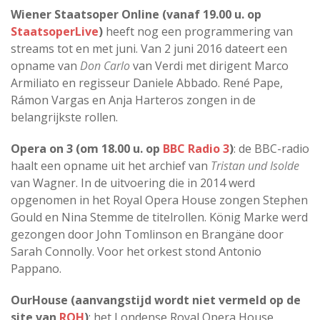
Wiener Staatsoper Online (vanaf 19.00 u. op
StaatsoperLive
)
heeft nog een programmering van
streams tot en met juni. Van 2 juni 2016 dateert een
opname van
Don Carlo
van Verdi met dirigent Marco
Armiliato en regisseur Daniele Abbado. René Pape,
Rámon Vargas en Anja Harteros zongen in de
belangrijkste rollen.
Opera on 3 (om 18.00 u. op
BBC Radio 3
)
: de BBC-radio
haalt een opname uit het archief van
Tristan und Isolde
van Wagner. In de uitvoering die in 2014 werd
opgenomen in het Royal Opera House zongen Stephen
Gould en Nina Stemme de titelrollen. König Marke werd
gezongen door John Tomlinson en Brangäne door
Sarah Connolly. Voor het orkest stond Antonio
Pappano.
OurHouse (aanvangstijd wordt niet vermeld op de
site van
ROH
)
: het Londense Royal Opera House