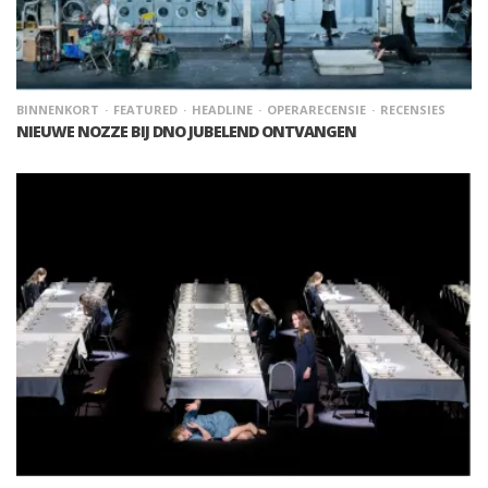
BINNENKORT
FEATURED
HEADLINE
OPERARECENSIE
RECENSIES
NIEUWE NOZZE BIJ DNO JUBELEND ONTVANGEN