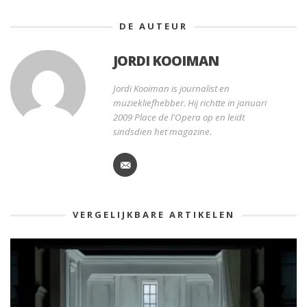
DE AUTEUR
JORDI KOOIMAN
Jordi Kooiman is journalist en
muziekliefhebber. Hij richtte in januari
2009 Place de l'Opera op en leidt
sindsdien het magazine.
VERGELIJKBARE ARTIKELEN