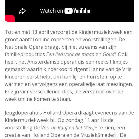
Tot en met 18 april verzorgt de Kindermuziekweek een
groot aantal online concerten en voorstellingen. De
Nationale Opera draagt bij met streams van zijn
familieproducties
Een lied voor de maan
en
Goud!
. Ook
heeft het Amsterdamse operahuis een reeks filmpjes
gemaakt waarin kinderkoordirigent Hanne van de Vrie
kinderen eerst helpt om hun lijf en hun stem op te
warmen en vervolgens een operaliedje laat meezingen.
Er zijn vier verschillende clips, die verspreid over de
week online komen te staan.
Jeugdoperahuis Holland Opera draagt eveneens aan de
Kindermuziekweek bij. Op zondag 11 april is de
voorstelling
De Vos, de Raaf en het Meisje
te zien, een
creatie van Holland Opera en de MuziekSmederij. De