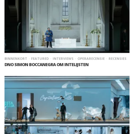
BINNENKORT
FEATURED
INTERVIEWS
OPERARECENSIE
RECENSIES
DNO SIMON BOCCANEGRA OM INTELIJSTEN