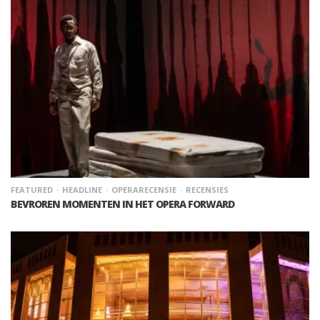
FEATURED
HEADLINE
OPERARECENSIE
RECENSIES
BEVROREN MOMENTEN IN HET OPERA FORWARD