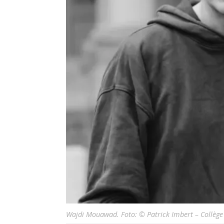
Wajdi Mouawad. Foto: © Patrick Imbert – Collège