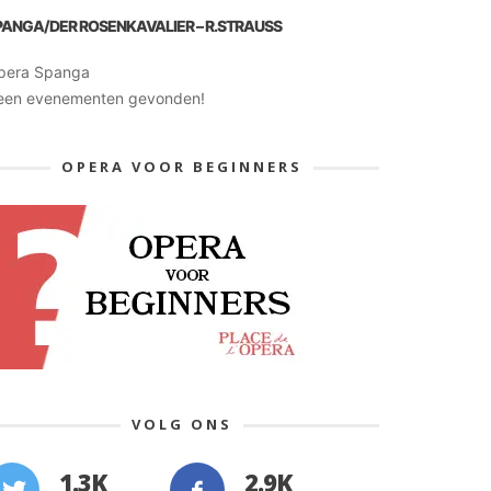
PANGA/DER ROSENKAVALIER – R.STRAUSS
pera Spanga
een evenementen gevonden!
OPERA VOOR BEGINNERS
VOLG ONS
1.3K