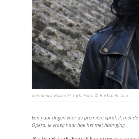
Componist Busha El-Turk. Foto: © Bushra El-Turk
Een paar dagen voor de première sprak ik met de 
Opera. Ik vroeg haar hoe het met haar ging.
Bushra El-Turk: ‘Nou. Ik kan nu weer slapen. D