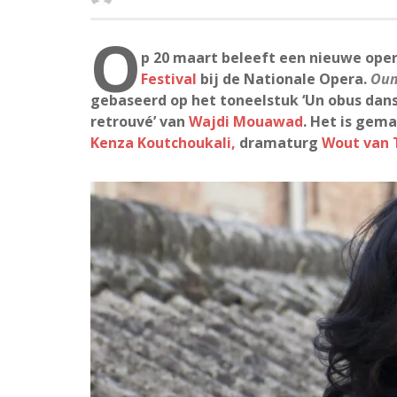
O
p 20 maart beleeft een nieuwe ope
Festival
bij de Nationale Opera.
Oum
gebaseerd op het toneelstuk ‘Un obus dans
retrouvé’ van
Wajdi Mouawad
. Het is gem
Kenza Koutchoukali,
dramaturg
Wout van 