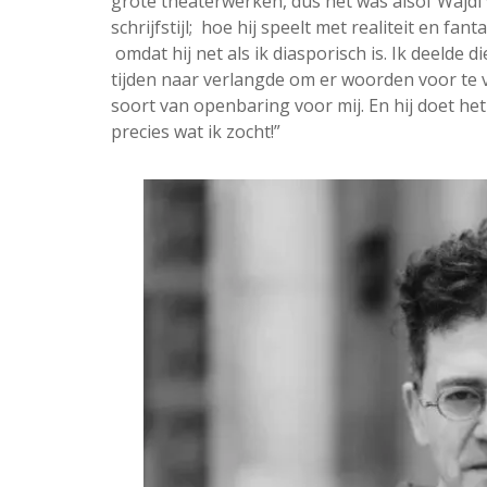
grote theaterwerken, dus het was alsof Wajdi 
schrijfstijl; hoe hij speelt met realiteit en f
omdat hij net als ik diasporisch is. Ik deelde 
tijden naar verlangde om er woorden voor te 
soort van openbaring voor mij. En hij doet het
precies wat ik zocht!”