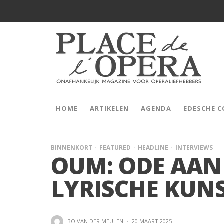
HOME
ARTIKELEN
AGENDA
EDESCHE 
BINNENKORT
FEATURED
HEADLINE
INTERVIEWS
OUM: ODE AAN
LYRISCHE KUNS
BO VAN DER MEULEN
·
20 MAART 2025