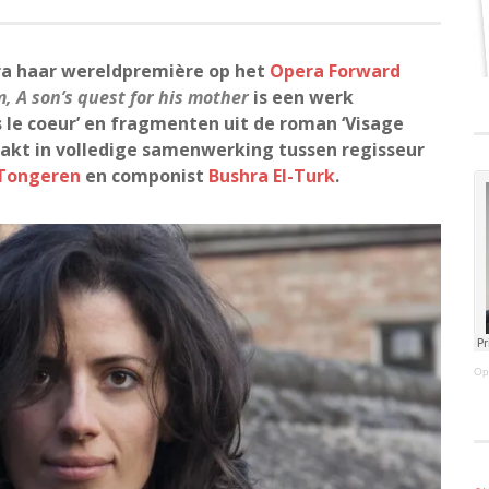
ra haar wereldpremière op het
Opera Forward
, A son’s quest for his mother
is een werk
 le coeur’ en fragmenten uit de roman ‘Visage
aakt in volledige samenwerking tussen regisseur
Tongeren
en componist
Bushra El-Turk
.
Op