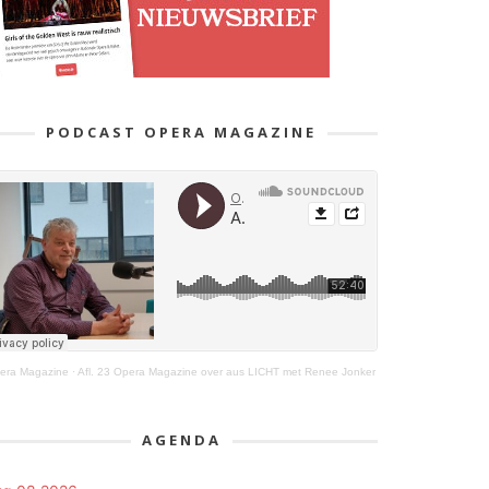
PODCAST OPERA MAGAZINE
era Magazine
·
Afl. 23 Opera Magazine over aus LICHT met Renee Jonker
AGENDA