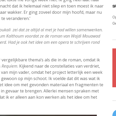
acht dat ik helemaal niet sliep en toen moest ik naar
S
lkaar wakker. Er ging zoveel door mijn hoofd, maar nu
O
 te veranderen.’
G
ukali zei dat ze altijd al met je had willen samenwerken.
nd Oum Kalthoum voordat ze de roman van Wajdi Mouawad
eerd.
Had je ook het idee om een ​​opera te schrijven rond
r vergelijkbare thema’s als die in de roman, omdat ik
s
Requiem
. Kijkend naar de constellaties van verdriet,
an mijn vader, omdat het project letterlijk een week
 gewoon op mijn schoot. Ik voelde dat dit was wat ik
het idee om met gevonden materiaal en fragmenten te
 in gevaar te brengen. Allerlei mensen spraken met
at ik er alleen aan kon werken als het idee om het