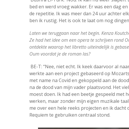
bed en werd vroeg wakker. Er was een dag en n
de repetitie. Ik was meer dan 24 uur achter e
ben ik rustig. Het is ook te laat om nog dingen
Laten we teruggaan naar het begin. Kenza Koutcho
Ze had het idee om een ​​opera te schrijven ro
ontdekte waarop het libretto uiteindelijk is gebas
Oum voordat je de roman las?
BE-T: “Nee, niet echt. Ik keek daarvoor al naa
werkte aan een project gebaseerd op Mozart
met name na Covid en gekoppeld aan de dood v
na de dood van mijn vader plaatsvond. Het viel
moest doen. Ik had een beetje gespeeld met 
werken, maar zonder mijn eigen muzikale taal
me over een hele reeks projecten en ik dacht d
Requiem te gebruiken centraal stond.