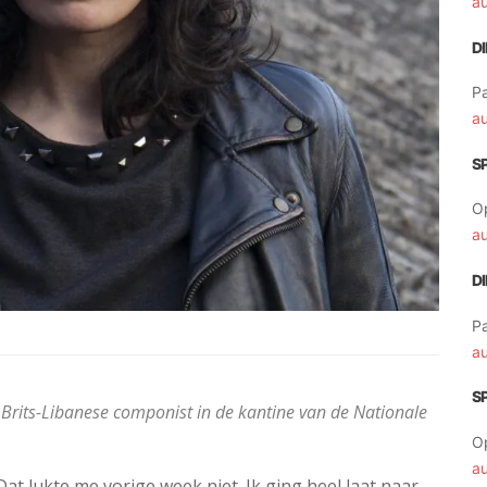
a
D
Pa
a
S
O
a
D
Pa
a
S
Brits-Libanese componist in de kantine van de Nationale
O
a
at lukte me vorige week niet. Ik ging heel laat naar