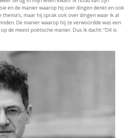
weer terug in mijn leven kwam. Ik houd van zijn
antasie en de manier waarop hij over dingen denkt en ook
die thema’s, maar hij sprak ook over dingen waar ik al
vinden. De manier waarop hij ze verwoordde was een
 op de meest poëtische manier. Dus ik dacht: “Dit is