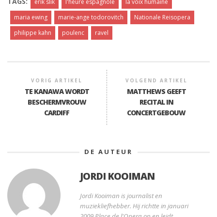
TAGS:
erik slik
l'heure espagnole
la voix humaine
maria ewing
marie-ange todorovitch
Nationale Reisopera
philippe kahn
poulenc
ravel
VORIG ARTIKEL
VOLGEND ARTIKEL
TE KANAWA WORDT
MATTHEWS GEEFT
BESCHERMVROUW
RECITAL IN
CARDIFF
CONCERTGEBOUW
DE AUTEUR
JORDI KOOIMAN
Jordi Kooiman is journalist en
muziekliefhebber. Hij richtte in januari
2009 Place de l'Opera op en leidt