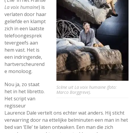
(‘Elle’ in het Franse
La voix humaine
) is
verlaten door haar
geliefde en klampt
zich in een laatste
telefoongesprek
tevergeefs aan
hem vast. Het is
een indringende,
hartverscheurend
e monoloog.
Nou ja, zo staat
Scène uit La voix humaine (foto:
het in het libretto.
Marco Borggreve).
Het script van
regisseur
Laurence Dale vertelt ons echter wat anders. Hij sticht
verwarring door na ettelijke belminuten een man in het
bed van ‘Elle’ te laten ontwaken. Een man die zich