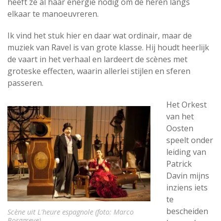
heeft ze al haar energie nodig om de heren langs
elkaar te manoeuvreren.
Ik vind het stuk hier en daar wat ordinair, maar de
muziek van Ravel is van grote klasse. Hij houdt heerlijk
de vaart in het verhaal en lardeert de scènes met
groteske effecten, waarin allerlei stijlen en sferen
passeren.
Het Orkest
van het
Oosten
speelt onder
leiding van
Patrick
Davin mijns
inziens iets
te
bescheiden
Scène uit L'heure espagnole (foto: Marco
Borggreve).