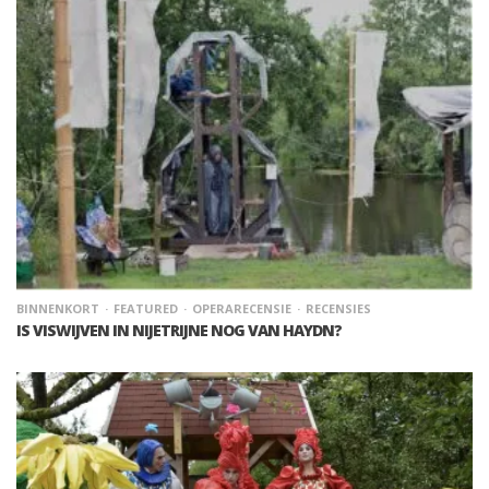
BINNENKORT
FEATURED
OPERARECENSIE
RECENSIES
IS VISWIJVEN IN NIJETRIJNE NOG VAN HAYDN?