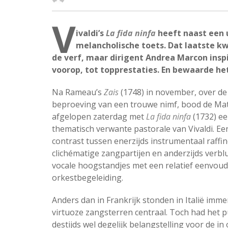
V
ivaldi’s
La fida ninfa
heeft naast een 
melancholische toets. Dat laatste k
de verf, maar dirigent Andrea Marcon inspi
voorop, tot topprestaties. En bewaarde het
Na Rameau’s
Zais
(1748) in november, over de
beproeving van een trouwe nimf, bood de Ma
afgelopen zaterdag met
La fida ninfa
(1732) e
thematisch verwante pastorale van Vivaldi. E
contrast tussen enerzijds instrumentaal raff
clichématige zangpartijen en anderzijds verbl
vocale hoogstandjes met een relatief eenvoud
orkestbegeleiding.
Anders dan in Frankrijk stonden in Italië imme
virtuoze zangsterren centraal. Toch had het p
destijds wel degelijk belangstelling voor de i