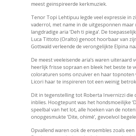
meest geïnspireerde kerkmuziek.
Tenor Topi Lehtipuu legde veel expressie in zi
vaderrol, met name in de uitgesponnen maar
langdradige aria ‘Deh ti piega’. De toepasselij
Luca Tittoto (Oralto) genoot hoorbaar van zij
Gottwald verleende de verongelijkte Elpina n
De meest veeleisende aria’s waren uiteraard v
heerlijk frisse sopraan en bleek het beste te 
coloraturen soms onzuiver en haar topnoten 
Licori haar te inspireren tot een weinig betro
Dit in tegenstelling tot Roberta Invernizzi d
inblies. Hoogtepunt was het hondsmoeilijke ‘D
speelbal van het lot, alle hoeken van de noten
onopgesmukte ‘Dite, ohimè’, gevoelvol begelei
Opvallend waren ook de ensembles zoals een h