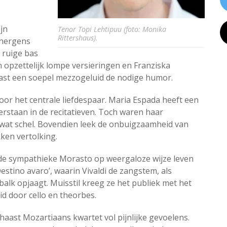
jn
Tenor Topi Lehtipuu (foto: Monika
Rittershaus).
 nergens
k ruige bas
n opzettelijk lompe versieringen en Franziska
aast een soepel mezzogeluid de nodige humor.
oor het centrale liefdespaar. Maria Espada heeft een
verstaan in de recitatieven. Toch waren haar
wat schel. Bovendien leek de onbuigzaamheid van
kken vertolking.
ie de sympathieke Morasto op weergaloze wijze leven
estino avaro’, waarin Vivaldi de zangstem, als
balk opjaagt. Muisstil kreeg ze het publiek met het
d door cello en theorbes.
aast Mozartiaans kwartet vol pijnlijke gevoelens.