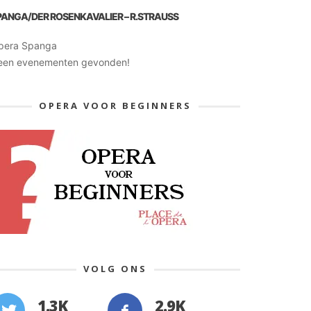
PANGA/DER ROSENKAVALIER – R.STRAUSS
pera Spanga
een evenementen gevonden!
OPERA VOOR BEGINNERS
VOLG ONS
1.3K