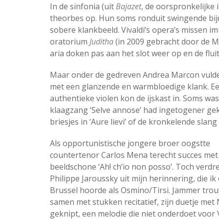
In de sinfonia (uit
Bajazet
, de oorspronkelijke i
theorbes op. Hun soms ronduit swingende bij
sobere klankbeeld. Vivaldi’s opera’s missen i
oratorium
Juditha
(in 2009 gebracht door de Ma
aria doken pas aan het slot weer op en de flui
Maar onder de gedreven Andrea Marcon vulde 
met een glanzende en warmbloedige klank. Een
authentieke violen kon de ijskast in. Soms was 
klaagzang ‘Selve annose’ had ingetogener gek
briesjes in ‘Aure lievi’ of de kronkelende slan
Als opportunistische jongere broer oogstte
countertenor Carlos Mena terecht succes met
beeldschone ‘Ah! ch’io non posso’. Toch verdree
Philippe Jaroussky uit mijn herinnering, die ik 
Brussel hoorde als Osmino/Tirsi. Jammer trou
samen met stukken recitatief, zijn duetje met
geknipt, een melodie die niet onderdoet voor V