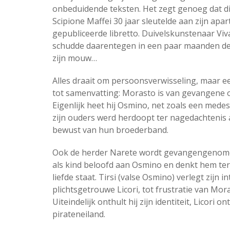
onbeduidende teksten. Het zegt genoeg dat d
Scipione Maffei 30 jaar sleutelde aan zijn apar
gepubliceerde libretto.
Duivelskunstenaar Viva
schudde daarentegen in een paar maanden de
zijn mouw…
Alles draait om persoonsverwisseling, maar ee
tot samenvatting: Morasto is van gevangene 
Eigenlijk heet hij Osmino, net zoals een medesla
zijn ouders werd herdoopt ter nagedachtenis a
bewust van hun broederband.
Ook de herder Narete wordt gevangengenomen 
als kind beloofd aan Osmino en denkt hem teru
liefde staat. Tirsi (valse Osmino) verlegt zijn 
plichtsgetrouwe Licori, tot frustratie van Mora
Uiteindelijk onthult hij zijn identiteit, Licori
pirateneiland.