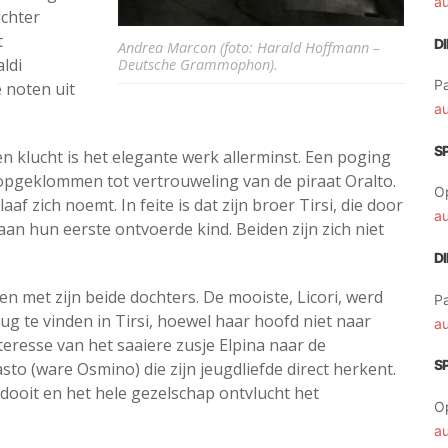
a
ichter
t
D
Andrea Marcon (foto: Harald Hoffmann –
ldi
Deutsche Grammophon).
Pa
 noten uit
a
S
n klucht is het elegante werk allerminst. Een poging
opgeklommen tot vertrouweling van de piraat Oralto.
O
af zich noemt. In feite is dat zijn broer Tirsi, die door
a
an hun eerste ontvoerde kind. Beiden zijn zich niet
D
met zijn beide dochters. De mooiste, Licori, werd
Pa
g te vinden in Tirsi, hoewel haar hoofd niet naar
a
interesse van het saaiere zusje Elpina naar de
S
sto (ware Osmino) die zijn jeugdliefde direct herkent.
 ontdooit en het hele gezelschap ontvlucht het
O
a