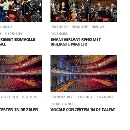
ADLINE
FEATURED
HEADLINE
NIEUWS
E
RECENSIES
RECENSIES
BRENGT BOMVOLLE
SHANI VERLAAT RPHO MET
NCE
BRILJANTE MAHLER
FEATURED
HEADLINE
BINNENKORT
FEATURED
HEADLINE
REDACTIONEEL
ERTEN ‘IN DE ZALEN’
VOCALE CONCERTEN ‘IN DE ZALEN’