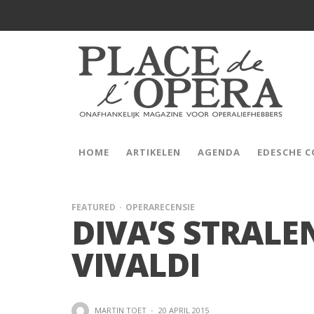
HOME
ARTIKELEN
AGENDA
EDESCHE 
FEATURED
OPERARECENSIE
DIVA’S STRALE
VIVALDI
MARTIN TOET
·
20 APRIL 2015