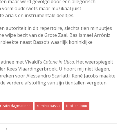
iten maar werd gevolgd door een allegorisch
a vorm ouderwets maar muzikaal juist
e aria’s en instrumentale deeltjes.
 autoriteit in dit repertoire, slechts tien minuutjes
 wijze bezit van de Grote Zaal. Bas Ismael Arróniz
bleekte naast Basso’s waarlijk koninklijke
atinee met Vivaldi’s
Catone in Utica
. Het weerspiegelt
ller Kees Vlaardingerbroek. U hoort mij niet klagen,
breken voor Alessandro Scarlatti. René Jacobs maakte
de verdere afstoffing van zijn tientallen vergeten
tr zaterdagmatinee
romina basso
topi lehtipuu