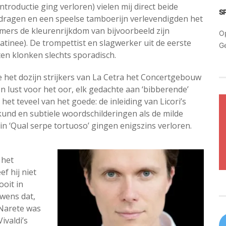
ntroductie ging verloren) vielen mij direct beide
S
dragen en een speelse tamboerijn verlevendigden het
mmers de kleurenrijkdom van bijvoorbeeld zijn
O
tinee). De trompettist en slagwerker uit de eerste
G
ten klonken slechts sporadisch.
het dozijn strijkers van La Cetra het Concertgebouw
 lust voor het oor, elk gedachte aan ‘bibberende’
het teveel van het goede: de inleiding van Licori’s
und en subtiele woordschilderingen als de milde
g in ‘Qual serpe tortuoso’ gingen enigszins verloren.
 het
f hij niet
ooit in
wens dat,
 Narete was
ivaldi’s