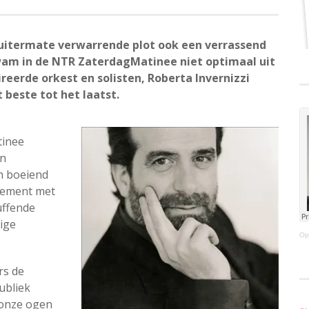
uitermate verwarrende plot ook een verrassend
wam in de NTR ZaterdagMatinee niet optimaal uit
reerde orkest en solisten, Roberta Invernizzi
 beste tot het laatst.
tinee
en
en boeiend
inement met
uffende
ige
Op
rs de
ubliek
n onze ogen