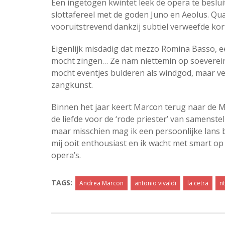
Een ingetogen kwintet leek de opera te beslu
slottafereel met de goden Juno en Aeolus. Qu
vooruitstrevend dankzij subtiel verweefde kort
Eigenlijk misdadig dat mezzo Romina Basso, een
mocht zingen… Ze nam niettemin op soevereine
mocht eventjes bulderen als windgod, maar ver
zangkunst.
Binnen het jaar keert Marcon terug naar de M
de liefde voor de ‘rode priester’ van samenste
maar misschien mag ik een persoonlijke lans 
mij ooit enthousiast en ik wacht met smart op 
opera’s.
TAGS:
Andrea Marcon
antonio vivaldi
la cetra
n