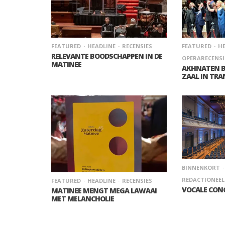
FEATURED
HEADLINE
RECENSIES
FEATURED
HE
RELEVANTE BOODSCHAPPEN IN DE
OPERARECENSI
MATINEE
AKHNATEN 
ZAAL IN TRA
BINNENKORT
REDACTIONEEL
FEATURED
HEADLINE
RECENSIES
VOCALE CONC
MATINEE MENGT MEGA LAWAAI
MET MELANCHOLIE