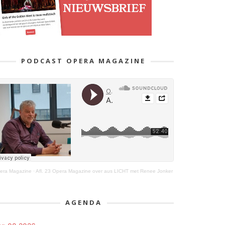
PODCAST OPERA MAGAZINE
era Magazine
·
Afl. 23 Opera Magazine over aus LICHT met Renee Jonker
AGENDA