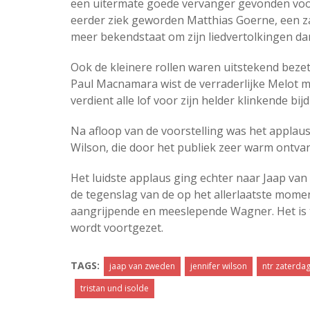
een uitermate goede vervanger gevonden voo
eerder ziek geworden Matthias Goerne, een z
meer bekendstaat om zijn liedvertolkingen da
Ook de kleinere rollen waren uitstekend bezet
Paul Macnamara wist de verraderlijke Melot m
verdient alle lof voor zijn helder klinkende b
Na afloop van de voorstelling was het applaus 
Wilson, die door het publiek zeer warm ontva
Het luidste applaus ging echter naar Jaap va
de tegenslag van de op het allerlaatste mome
aangrijpende en meeslepende Wagner. Het is t
wordt voortgezet.
TAGS:
jaap van zweden
jennifer wilson
ntr zaterda
tristan und isolde