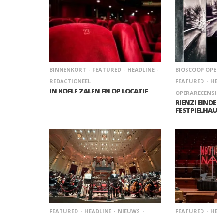
BINNENKORT
FEATURED
HEADLINE
BIOSCOOP OPE
REDACTIONEEL
FEATURED
HE
IN KOELE ZALEN EN OP LOCATIE
OPERARECENSI
RIENZI EINDE
FESTPIELHA
FEATURED
HEADLINE
NIEUWS
FEATURED
HE