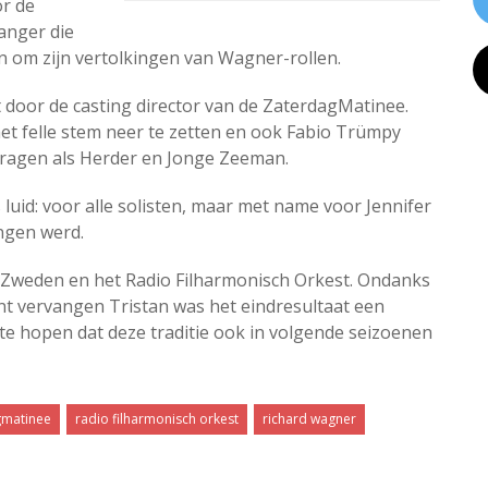
r de
anger die
n om zijn vertolkingen van Wagner-rollen.
 door de casting director van de ZaterdagMatinee.
et felle stem neer te zetten en ook Fabio Trümpy
ijdragen als Herder en Jonge Zeeman.
luid: voor alle solisten, maar met name voor Jennifer
ngen werd.
n Zweden en het Radio Filharmonisch Orkest. Ondanks
nt vervangen Tristan was het eindresultaat een
e hopen dat deze traditie ook in volgende seizoenen
gmatinee
radio filharmonisch orkest
richard wagner