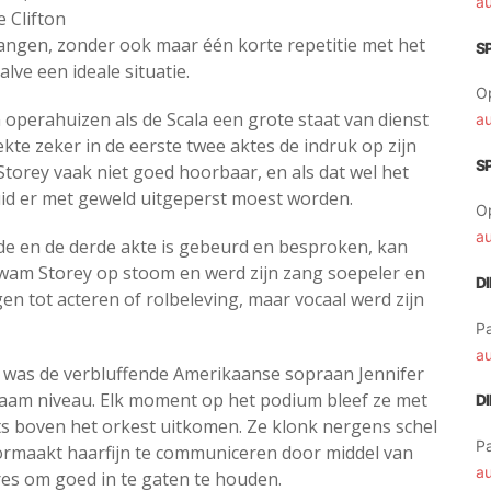
a
 Clifton
angen, zonder ook maar één korte repetitie met het
S
ve een ideale situatie.
O
n operahuizen als de Scala een grote staat van dienst
a
te zeker in de eerste twee aktes de indruk op zijn
S
Storey vaak niet goed hoorbaar, en als dat wel het
luid er met geweld uitgeperst moest worden.
O
a
de en de derde akte is gebeurd en besproken, kan
 kwam Storey op stoom en werd zijn zang soepeler en
D
en tot acteren of rolbeleving, maar vocaal werd zijn
Pa
a
n, was de verbluffende Amerikaanse sopraan Jennifer
dzaam niveau. Elk moment op het podium bleef ze met
D
s boven het orkest uitkomen. Ze klonk nergens schel
Pa
doormaakt haarfijn te communiceren door middel van
a
es om goed in te gaten te houden.