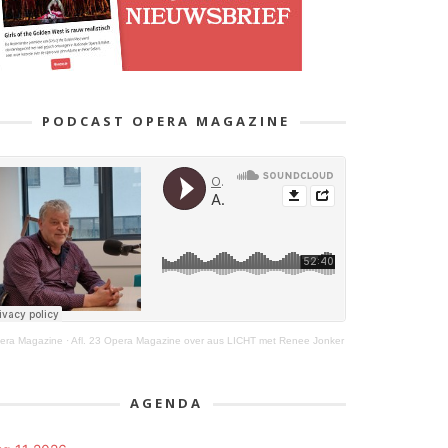
PODCAST OPERA MAGAZINE
era Magazine
·
Afl. 23 Opera Magazine over aus LICHT met Renee Jonker
AGENDA