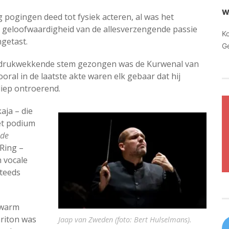
W
 pogingen deed tot fysiek acteren, al was het
e geloofwaardigheid van de allesverzengende passie
K
getast.
G
 indrukwekkende stem gezongen was de Kurwenal van
ral in de laatste akte waren elk gebaar dat hij
diep ontroerend.
ja – die
et podium
nde
Ring –
 vocale
steeds
 warm
riton was
Jaap van Zweden (foto: Bert Hulselmans).