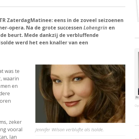
NTR ZaterdagMatinee: eens in de zoveel seizoenen
ner-opera. Na de grote successen
Lohengrin
en
de beurt. Mede dankzij de verbluffende
 Isolde werd het een knaller van een
at was te
, waarin
amen en
ndere
horen
Op
ms, zeker
ging vooral
Jennifer Wilson verblufte als Isolde.
tan, Ian