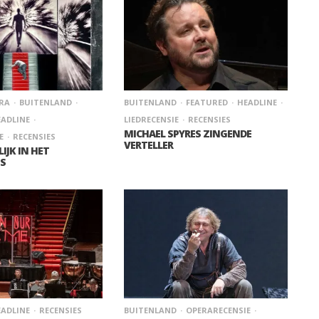
RA
BUITENLAND
BUITENLAND
FEATURED
HEADLINE
ADLINE
LIEDRECENSIE
RECENSIES
MICHAEL SPYRES ZINGENDE
E
RECENSIES
VERTELLER
LIJK IN HET
US
ADLINE
RECENSIES
BUITENLAND
OPERARECENSIE