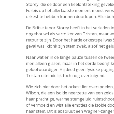
Storey, die de door een keelontsteking gevelde
Forbis op het allerlaatste moment moest verv
orkest te hebben kunnen doorlopen. Allesbehal
De Britse tenor Storey heeft in het verleden i
opgebouwd als vertolker van Tristan, maar wek
retour te zijn. Door het harde orkestspel was 
geval was, klonk zijn stem zwak, alsof het ge
Naar wat er in de lange pauze tussen de twee
men alleen gissen, maar in het derde bedrijf
geloofwaardiger. Hij deed geen fysieke poging
Tristan uiteindelijk toch nog overtuigend.
Wie zich niet door het orkest liet overspoele
Wilson, die een Isolde neerzette van een zel
haar prachtige, warme stemgeluid ruimschoot
of vermoeid en wist alle emoties die Isolde 
haar stem. Dit is absoluut een Wagner-zanger