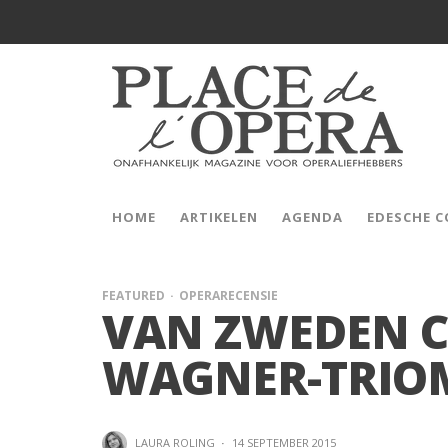
HOME
ARTIKELEN
AGENDA
EDESCHE 
FEATURED
OPERARECENSIE
VAN ZWEDEN 
WAGNER-TRIO
LAURA ROLING
·
14 SEPTEMBER 2015