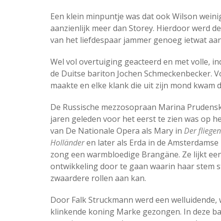
Een klein minpuntje was dat ook Wilson weinig
aanzienlijk meer dan Storey. Hierdoor werd d
van het liefdespaar jammer genoeg ietwat aan
Wel vol overtuiging geacteerd en met volle,
de Duitse bariton Jochen Schmeckenbecker. Voo
maakte en elke klank die uit zijn mond kwam 
De Russische mezzosopraan Marina Prudenska
jaren geleden voor het eerst te zien was op h
van De Nationale Opera als Mary in
Der fliege
Holländer
en later als Erda in de Amsterdamse 
zong een warmbloedige Brangäne. Ze lijkt een
ontwikkeling door te gaan waarin haar stem 
zwaardere rollen aan kan.
Door Falk Struckmann werd een welluidende,
klinkende koning Marke gezongen. In deze ba