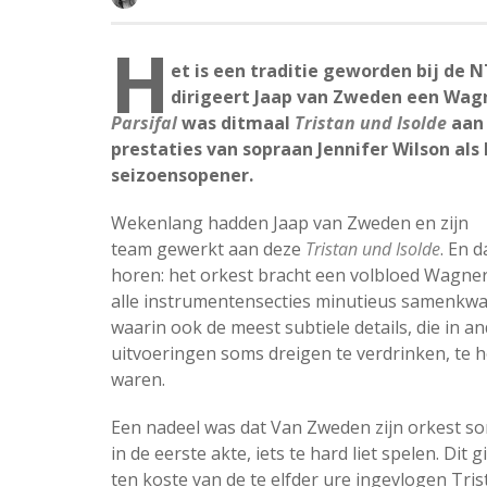
H
et is een traditie geworden bij de 
dirigeert Jaap van Zweden een Wag
Parsifal
was ditmaal
Tristan und Isolde
aan 
prestaties van sopraan Jennifer Wilson als
seizoensopener.
Wekenlang hadden Jaap van Zweden en zijn
team gewerkt aan deze
Tristan und Isolde
. En d
horen: het orkest bracht een volbloed Wagner
alle instrumentensecties minutieus samenkw
waarin ook de meest subtiele details, die in a
uitvoeringen soms dreigen te verdrinken, te 
waren.
Een nadeel was dat Van Zweden zijn orkest so
in de eerste akte, iets te hard liet spelen. Dit 
ten koste van de te elfder ure ingevlogen Tris