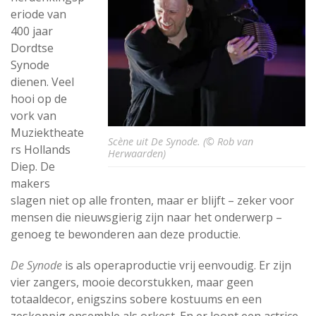
eriode van
400 jaar
Dordtse
Synode
dienen. Veel
hooi op de
vork van
Muziektheate
Scène uit De Synode. (© Rob van
rs Hollands
Herwaarden)
Diep. De
makers
slagen niet op alle fronten, maar er blijft – zeker voor
mensen die nieuwsgierig zijn naar het onderwerp –
genoeg te bewonderen aan deze productie.
De Synode
is als operaproductie vrij eenvoudig. Er zijn
vier zangers, mooie decorstukken, maar geen
totaaldecor, enigszins sobere kostuums en een