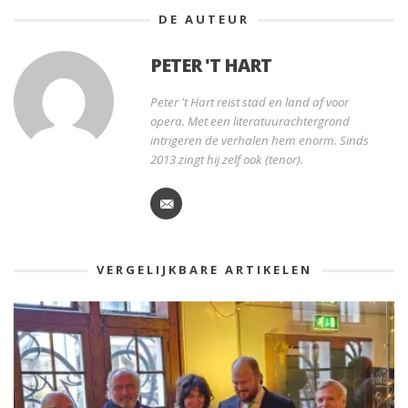
DE AUTEUR
PETER 'T HART
Peter 't Hart reist stad en land af voor
opera. Met een literatuurachtergrond
intrigeren de verhalen hem enorm. Sinds
2013 zingt hij zelf ook (tenor).
VERGELIJKBARE ARTIKELEN