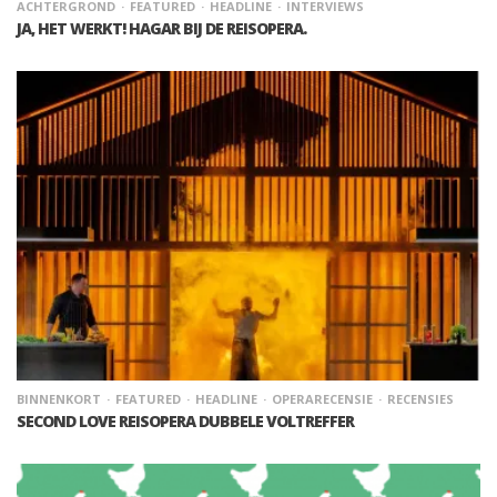
ACHTERGROND
FEATURED
HEADLINE
INTERVIEWS
JA, HET WERKT! HAGAR BIJ DE REISOPERA.
BINNENKORT
FEATURED
HEADLINE
OPERARECENSIE
RECENSIES
SECOND LOVE REISOPERA DUBBELE VOLTREFFER