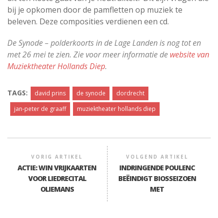
bij je opkomen door de pamfletten op muziek te
beleven. Deze composities verdienen een cd.
De Synode – polderkoorts in de Lage Landen is nog tot en
met 26 mei te zien. Zie voor meer informatie de
website van
Muziektheater Hollands Diep
.
TAGS:
david prins
de synode
dordrecht
jan-peter de graaff
muziektheater hollands diep
VORIG ARTIKEL
VOLGEND ARTIKEL
ACTIE: WIN VRIJKAARTEN
INDRINGENDE POULENC
VOOR LIEDRECITAL
BEËINDIGT BIOSSEIZOEN
OLIEMANS
MET