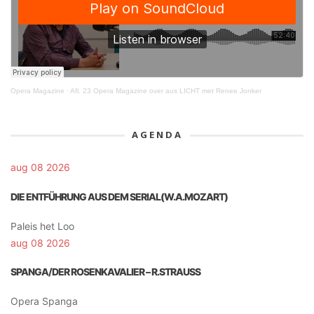
Opera Magazine
·
Afl. 23 Opera Magazine over aus LICHT met Renee Jonker
AGENDA
aug 08 2026
DIE ENTFÜHRUNG AUS DEM SERIAL(W.A.MOZART)
Paleis het Loo
aug 08 2026
SPANGA/DER ROSENKAVALIER – R.STRAUSS
Opera Spanga