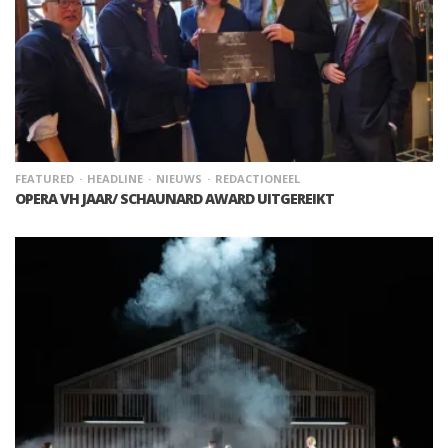
FEATURED
HEADLINE
NIEUWS
REDACTIONEEL
OPERA VH JAAR/ SCHAUNARD AWARD UITGEREIKT