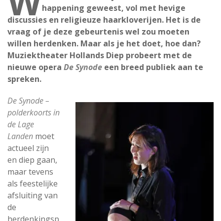
W
happening geweest, vol met hevige
discussies en religieuze haarkloverijen. Het is de
vraag of je deze gebeurtenis wel zou moeten
willen herdenken. Maar als je het doet, hoe dan?
Muziektheater Hollands Diep probeert met de
nieuwe opera
De Synode
een breed publiek aan te
spreken.
De Synode –
polderkoorts in
de Lage
Landen
moet
actueel zijn
en diep gaan,
maar tevens
als feestelijke
afsluiting van
de
herdenkingsp