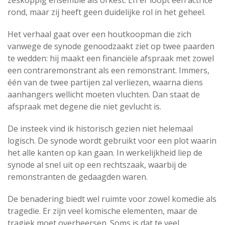
zeskoppig ensemble als orkest. En er loopt een actrice
rond, maar zij heeft geen duidelijke rol in het geheel.
Het verhaal gaat over een houtkoopman die zich
vanwege de synode genoodzaakt ziet op twee paarden
te wedden: hij maakt een financiële afspraak met zowel
een contraremonstrant als een remonstrant. Immers,
één van de twee partijen zal verliezen, waarna diens
aanhangers wellicht moeten vluchten. Dan staat de
afspraak met degene die niet gevlucht is.
De insteek vind ik historisch gezien niet helemaal
logisch. De synode wordt gebruikt voor een plot waarin
het alle kanten op kan gaan. In werkelijkheid liep de
synode al snel uit op een rechtszaak, waarbij de
remonstranten de gedaagden waren.
De benadering biedt wel ruimte voor zowel komedie als
tragedie. Er zijn veel komische elementen, maar de
tragiek moet overheersen. Soms is dat te veel