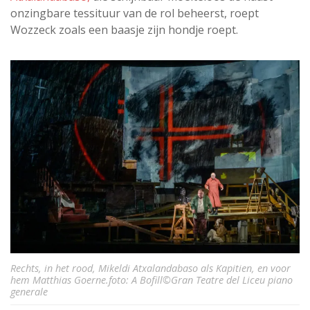
onzingbare tessituur van de rol beheerst, roept
Wozzeck zoals een baasje zijn hondje roept.
Rechts, in het rood, Mikeldi Atxalandabaso als Kapitien, en voor
hem Matthias Goerne.foto: A Bofill©Gran Teatre del Liceu piano
generale