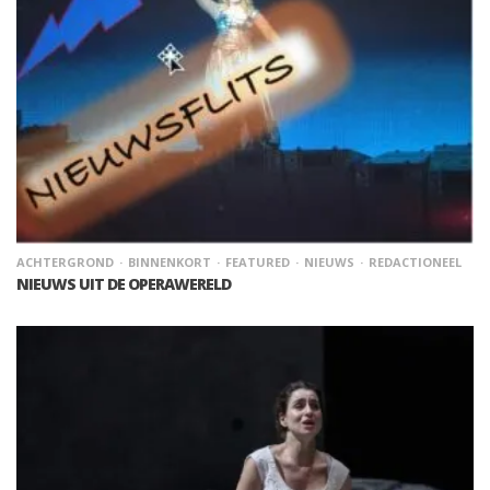
ACHTERGROND
BINNENKORT
FEATURED
NIEUWS
REDACTIONEEL
NIEUWS UIT DE OPERAWERELD