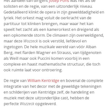
Het aandeel van dirigent
Josep Pons
was net als de
solisten en de regie, van een uitzonderlijk niveau.
Gedetailleerd klinkt de opera in zijn gewelddadigheid en
lyriek. Het orkest mag voluit de oerkracht van de
partituur tot klinken brengen, maar waar het kan
speelt het zacht als een kamerorkest en dreigend als
een opkomende storm. De climaxen zijn overweldigend,
maar deze
Wozzeck
is ook verstild, liefdevol en
ingetogen. De hele muzikale wereld van vóór Alban
Berg, met flarden Wagner en Strauss, van tijdgenoten
als Weill maar ook Puccini komen voorbij in een
complexe en haast mathematische structuur, die toch
ook ruimte laat voor ontroering.
De regie van
William Kentridge
en bovenal de complete
integratie van het decor met de geweldige tekeningen
en schilderijen van Kentridge zelf, de handeling en
muziek met deze uitzonderlijke cast, hebben de
perfecte
Wozzeck
opgeleverd.