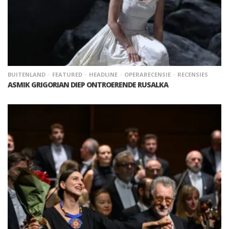
BUITENLAND
FEATURED
HEADLINE
OPERARECENSIE
RECENSIES
ASMIK GRIGORIAN DIEP ONTROERENDE RUSALKA