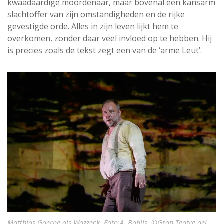
kwaadaardige moordenaar, maar bovenal een kansarm
slachtoffer van zijn omstandigheden en de rijke
gevestigde orde. Alles in zijn leven lijkt hem te
overkomen, zonder daar veel invloed op te hebben. Hij
is precies zoals de tekst zegt een van de ‘arme Leut’.
Matthias Goerne als Wozzeck. Foto:A. Bofills. ©Gran Teatre del