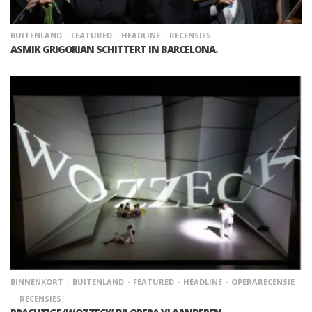
BUITENLAND
FEATURED
HEADLINE
RECENSIES
ASMIK GRIGORIAN SCHITTERT IN BARCELONA.
BINNENKORT
BUITENLAND
FEATURED
HEADLINE
OPERARECENSIE
RECENSIES