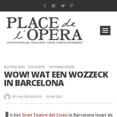
BUITENLAND
FEATURED
OPERARECENSIE
WOW! WAT EEN WOZZECK
IN BARCELONA
BO VAN DER MEULEN
·
28 MEI 2022
n het
Gran Teatre del Liceu
in Barcelona loopt de