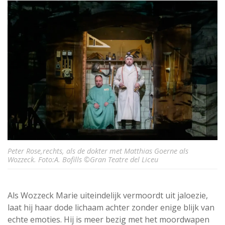
Peter Rose,rechts, als de dokter met Matthias Goerne als
Wozzeck. Foto:A. Bofills ©Gran Teatre del Liceu
Als Wozzeck Marie uiteindelijk vermoordt uit jaloezie,
laat hij haar dode lichaam achter zonder enige blijk van
echte emoties. Hij is meer bezig met het moordwapen