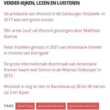
VERDER KIJKEN, LEZEN EN LUISTEREN
De productie van
Wozzeck i
n de Salzburger Festpiele in
2017 was een groot succes.
‘Wir arme Leut’ uit
Wozzeck
gezongen door Matthias
Goerne
Peter Franken genoot in 2021 van Annemarie Kremer
in
Violanta
van Korngold
De grote internationale doorbraak van Annemarie
Kremer kwam met
Salome
in de Weense Volksoper in
2013
Wozzeck is nog te zien in Barcelona op 28 en 30 mei en
op 2 en 4 juni
TAGS:
alban berg
annemarie kremer
gran teatre del liceu