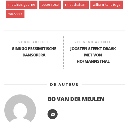
matthias goerne
peter rose
rinat shaham
william kentridge
wozzeck
VORIG ARTIKEL
VOLGEND ARTIKEL
GINKGO PESSIMITISCHE
JOOSTEN STEEKT DRAAK
DANSOPERA
MET VON
HOFMANNSTHAL
DE AUTEUR
BO VAN DER MEULEN