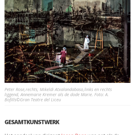
Peter Rose,rechts, Mikeldi Atxalandabaso,links en rechts
liggend, Annemarie Kremer als de dode Marie. Foto: A.
Bofills©Gran Teatre del Liceu
GESAMTKUNSTWERK