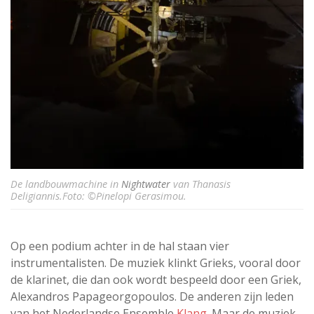
De landbouwmachine in
Nightwater
van Thanasis
Deligiannis.Foto: ©Pinelopi Gerasimou.
Op een podium achter in de hal staan vier
instrumentalisten. De muziek klinkt Grieks, vooral door
de klarinet, die dan ook wordt bespeeld door een Griek,
Alexandros Papageorgopoulos. De anderen zijn leden
van het Nederlandse Ensemble
Klang.
Maar de muziek