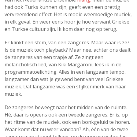
had ook Turks kunnen zijn, geeft even een prettig
vervreemdend effect. Het is mooie weemoedige muziek,
in elk geval. En weer eens hoor je hoe verwant Griekse
en Turkse cultuur zijn. Ik kom daar nog op terug.
Er klinkt een stem, van een zangeres. Maar waar is ze?
Is de muziek toch playback? Maar nee, achter ons daalt
de zangeres van een trapje af. Ze zingt een
melancholisch lied, van Kiki Margaroni, lees ik in de
programmatoelichting. Alles in een langzaam tempo,
langzamer dan wat je gewend bent van veel Griekse
muziek. Dat langzame was een stijlkenmerk van haar
muziek.
De zangeres beweegt naar het midden van de ruimte.
Hé, daar is opeens ook een tweede zangeres. Er is, op
het ritme van de muziek, ook een bonkgeluid te horen.
Waar komt dat nu weer vandaan? Ah, één van de twee
zangeressen stampt telkens op de enorme waterslag