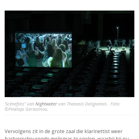
‘Scènefoto” van
Nightwater
van Thanasis Deligiannis . Foto:
©Pinelopi Gerasimou.
Vervolgens zit in de grote zaal die klarinettist weer
hartverscheurende melismas te spelen, waarbij hij nu