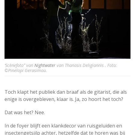
‘Scènefoto” van
Nightwater
van Thanasis Deligiannis . Foto:
©Pinelopi Gerasimou.
Toch klapt het publiek dan braaf als de gitarist, die als
enige is overgebleven, klaar is. Ja, zo hoort het toch?
Dat was het? Nee.
In de foyer blijft een klankdecor van ruisgeluiden en
insectengetsjilp achter, hetzelfde dat te horen was bij