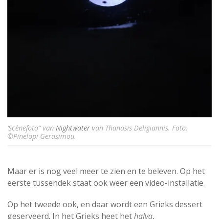
‘Scènefoto” van
Nightwater
van Thanasis Deligiannis. Foto:
©Pinelopi Gerasimou.
Maar er is nog veel meer te zien en te beleven. Op het
eerste tussendek staat ook weer een video-installatie.
Op het tweede ook, en daar wordt een Grieks dessert
geserveerd. In het Grieks heet het
halva
,