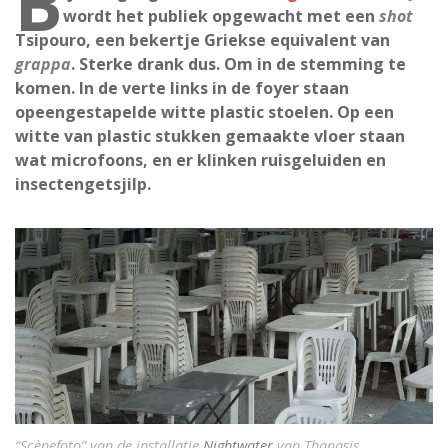
B
wordt het publiek opgewacht met een
shot
Tsipouro, een bekertje Griekse equivalent van
grappa
. Sterke drank dus. Om in de stemming te
komen. In de verte links in de foyer staan
opeengestapelde witte plastic stoelen. Op een
witte van plastic stukken gemaakte vloer staan
wat microfoons, en er klinken ruisgeluiden en
insectengetsjilp.
“Scènefoto” van de installatie
Nightwater
van Thanasis