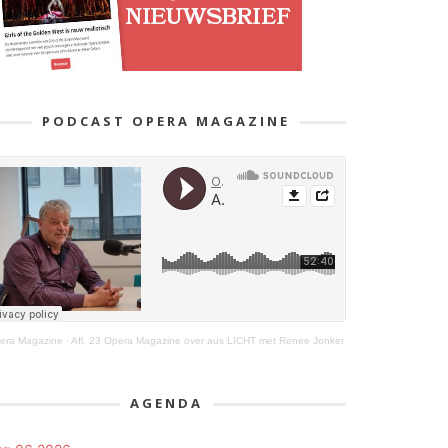
PODCAST OPERA MAGAZINE
era Magazine
·
Afl. 23 Opera Magazine over aus LICHT met Renee Jonker
AGENDA