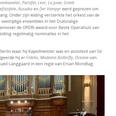
senkavalier
,
Parsifal
,
Lear
,
La Juive
,
Greek
fistofele
,
Rusalka
en
Der Vampyr
werd geprezen om
ang. Onder zijn leiding versterkte het orkest van de
 veelzijdige ensembles in het Duitstalige
Hannover de OPER!-award voor Beste Operahuis van
leiding regelmatig nominaties in het
rlin waar hij Kapellmeister was en assistent van Sir
igeerde hij er
Fidelio
,
Madama Butterfly
,
Oceane
van
ued Langgaard in een regie van Ersan Mondtag.