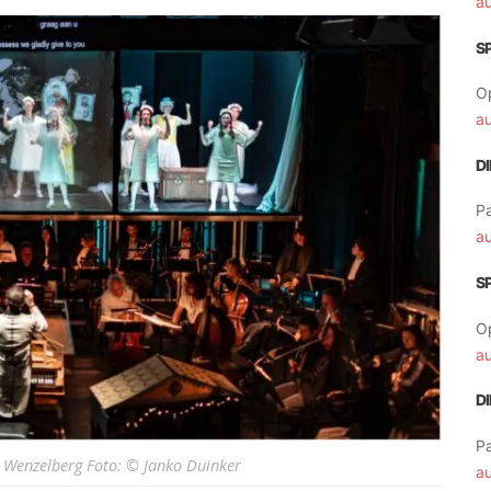
a
S
O
a
D
Pa
a
S
O
a
D
Pa
Wenzelberg Foto: © Janko Duinker
a