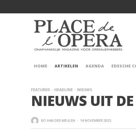
HOME
ARTIKELEN
AGENDA
EDESCHE 
FEATURED
HEADLINE
NIEUWS
NIEUWS UIT D
BO VAN DER MEULEN
·
14 NOVEMBER 2025