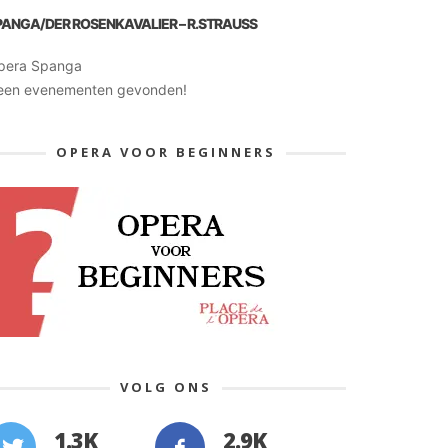
PANGA/DER ROSENKAVALIER – R.STRAUSS
pera Spanga
een evenementen gevonden!
OPERA VOOR BEGINNERS
VOLG ONS
1.3K