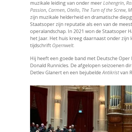
muzikale leiding van onder meer
Lohengrin
,
Ro
Passion
,
Carmen
,
Otello
,
The Turn of the Screw
,
Me
zijn muzikale helderheid en dramatische diepg
Staatsoper zijn reputatie als een van de meest
operalandschap. In 2021 won de Staatsoper 
het Jaar. Het huis kreeg daarnaast onder zijn 
tijdschrift
Opernwelt
.
Hij heeft een goede band met Deutsche Oper Be
Donald Runnicles. De afgelopen seizoenen dir
Detlev Glanert en een bejubelde
Antikrist
van R