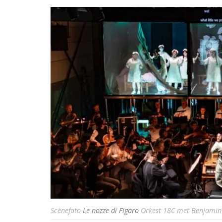
Scènefoto
Le nozze di Figaro
Orkest 18C met Benjamin 