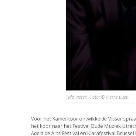
Tido Visser,. Foto: © Pierre Buet.
Voor het Kamerkoor ontwikkelde Visser spra
het koor naar het Festival Oude Muziek Utrech
Adelaide Arts Festival en Klarafestival Brussel