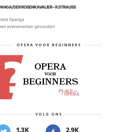
PANGA/DER ROSENKAVALIER – R.STRAUSS
pera Spanga
een evenementen gevonden!
OPERA VOOR BEGINNERS
VOLG ONS
1.3K