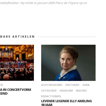
iekliefhebber. Hij richtte in januari 2009 Place de l'Opera op en
KBARE ARTIKELEN
IE
ACHTERGROND
FEATURED
GEEN
KA IN CONCERTVORM
CATEGORIE
HEADLINE
NIEUWS
KEND
REDACTIONEEL
LEVENDE LEGENDE ELLY AMELING
90 JAAR