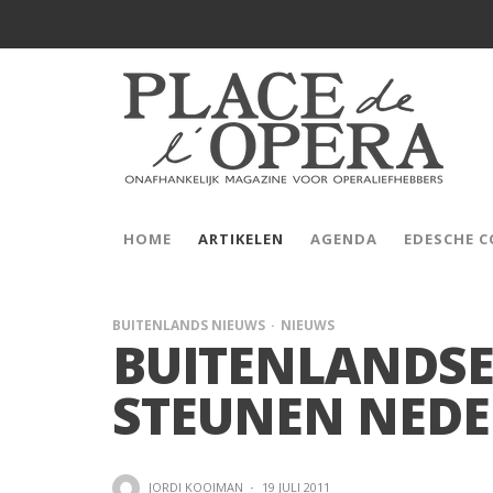
HOME
ARTIKELEN
AGENDA
EDESCHE 
BUITENLANDS NIEUWS
NIEUWS
BUITENLANDSE
STEUNEN NED
JORDI KOOIMAN
·
19 JULI 2011