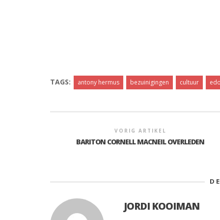
TAGS:
antony hermus
bezuinigingen
cultuur
edo
VORIG ARTIKEL
BARITON CORNELL MACNEIL OVERLEDEN
D
JORDI KOOIMAN