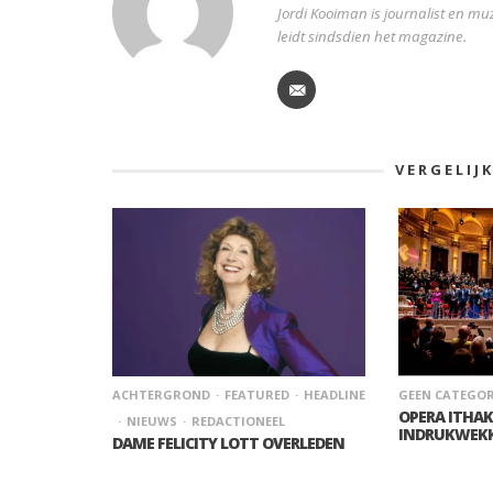
Jordi Kooiman is journalist en muz
leidt sindsdien het magazine.
VERGELIJ
ACHTERGROND
FEATURED
HEADLINE
GEEN CATEGOR
OPERA ITHA
NIEUWS
REDACTIONEEL
INDRUKWEK
DAME FELICITY LOTT OVERLEDEN