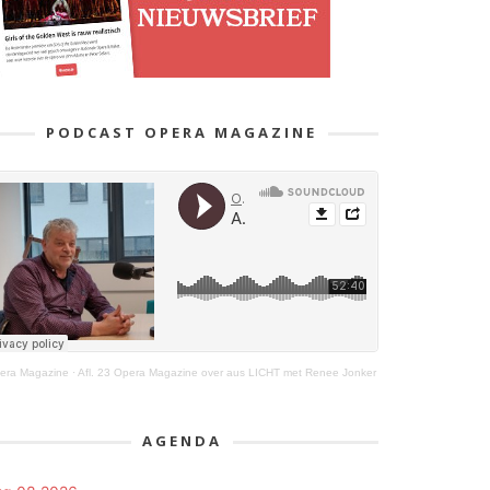
PODCAST OPERA MAGAZINE
era Magazine
·
Afl. 23 Opera Magazine over aus LICHT met Renee Jonker
AGENDA