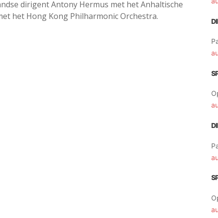
a
andse dirigent Antony Hermus met het Anhaltische
met het Hong Kong Philharmonic Orchestra.
D
Pa
a
S
O
a
D
Pa
a
S
O
a