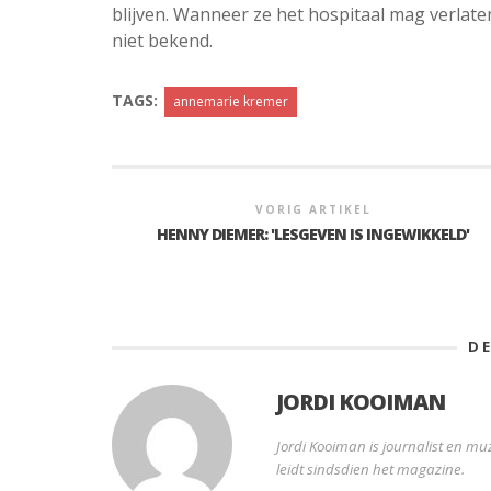
blijven. Wanneer ze het hospitaal mag verlaten
niet bekend.
TAGS:
annemarie kremer
VORIG ARTIKEL
HENNY DIEMER: 'LESGEVEN IS INGEWIKKELD'
D
JORDI KOOIMAN
Jordi Kooiman is journalist en muz
leidt sindsdien het magazine.