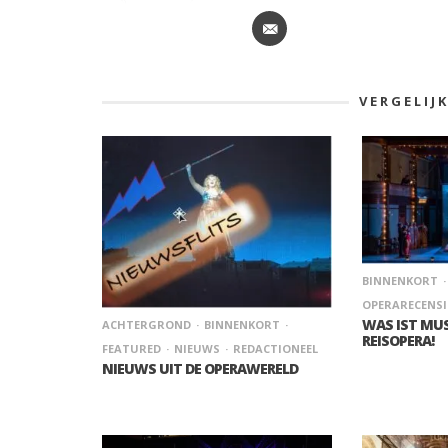
VERGELIJ
BINNENKORT
OPERARECENSI
WAS IST MUS
ACHTERGROND
BINNENKORT
REISOPERA!
FEATURED
NIEUWS
REDACTIONEEL
NIEUWS UIT DE OPERAWERELD