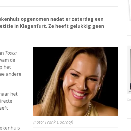
iekenhuis opgenomen nadat er zaterdag een
petitie in Klagenfurt. Ze heeft gelukkig geen
van
Tosca
.
kwam de
p het
wee andere
naar het
irecte
Op
eeft
(Foto: Frank Doorhof)
iekenhuis