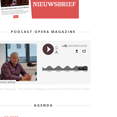
PODCAST OPERA MAGAZINE
era Magazine
·
Afl. 23 Opera Magazine over aus LICHT met Renee Jonker
AGENDA