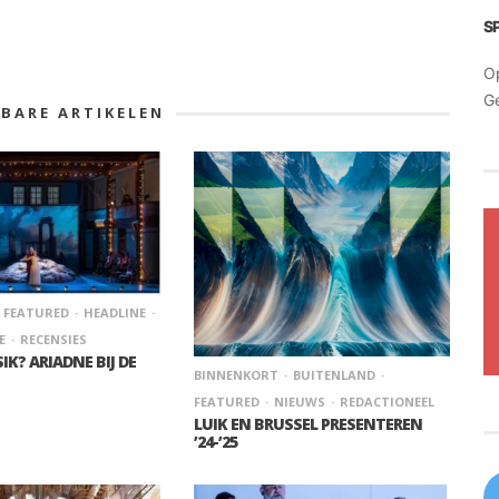
S
O
G
KBARE ARTIKELEN
FEATURED
HEADLINE
E
RECENSIES
IK? ARIADNE BIJ DE
BINNENKORT
BUITENLAND
FEATURED
NIEUWS
REDACTIONEEL
LUIK EN BRUSSEL PRESENTEREN
’24-’25