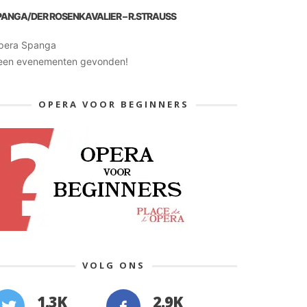
PANGA/DER ROSENKAVALIER – R.STRAUSS
pera Spanga
een evenementen gevonden!
OPERA VOOR BEGINNERS
VOLG ONS
1.3K