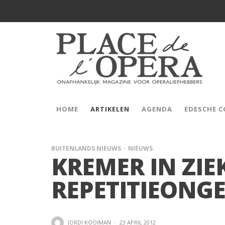
HOME
ARTIKELEN
AGENDA
EDESCHE 
BUITENLANDS NIEUWS
NIEUWS
KREMER IN ZIE
REPETITIEONG
JORDI KOOIMAN
·
23 APRIL 2012