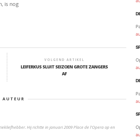
a
, is nog
D
Pa
a
S
O
VOLGEND ARTIKEL
LEIFERKUS SLUIT SEIZOEN GROTE ZANGERS
a
AF
D
Pa
E AUTEUR
a
S
iekliefhebber. Hij richtte in januari 2009 Place de l'Opera op en
O
a