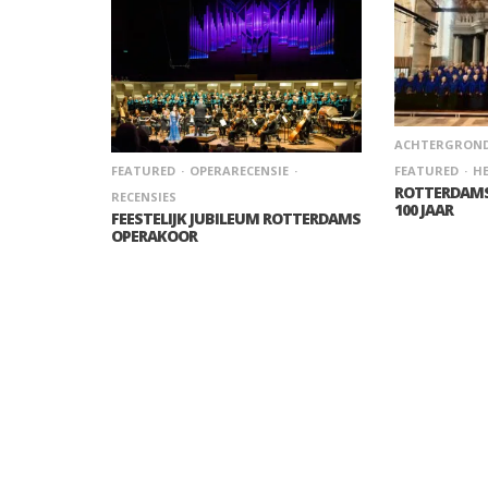
ACHTERGRON
FEATURED
HE
FEATURED
OPERARECENSIE
ROTTERDAMS
RECENSIES
100 JAAR
FEESTELIJK JUBILEUM ROTTERDAMS
OPERAKOOR