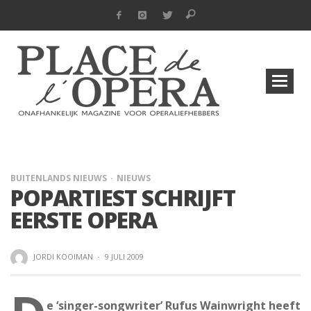
BUITENLANDS NIEUWS
NIEUWS
POPARTIEST SCHRIJFT
EERSTE OPERA
JORDI KOOIMAN
·
9 JULI 2009
e ‘singer-songwriter’ Rufus Wainwright heeft