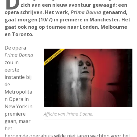
D
zich aan een nieuw avontuur gewaagd: een
opera schrijven. Het werk,
Prima Donna
genaamd,
gaat morgen (10/7) in première in Manchester. Het
gaat ook nog op tournee naar Londen, Melbourne
en Toronto.
De opera
Prima Donna
zou in
eerste
instantie bij
de
Metropolita
n Opera in
New York in
premiere
Affiche van Prima Donna.
gaan, maar
het
beroemde operahuis wilde niet jaren wachten voor het