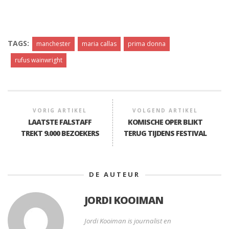
TAGS:
manchester
maria callas
prima donna
rufus wainwright
VORIG ARTIKEL
VOLGEND ARTIKEL
LAATSTE FALSTAFF
KOMISCHE OPER BLIKT
TREKT 9.000 BEZOEKERS
TERUG TIJDENS FESTIVAL
DE AUTEUR
JORDI KOOIMAN
Jordi Kooiman is journalist en