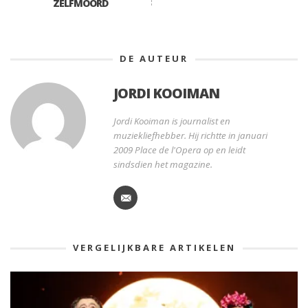
ZELFMOORD
DE AUTEUR
JORDI KOOIMAN
Jordi Kooiman is journalist en
muziekliefhebber. Hij richtte in januari
2009 Place de l'Opera op en leidt
sindsdien het magazine.
VERGELIJKBARE ARTIKELEN