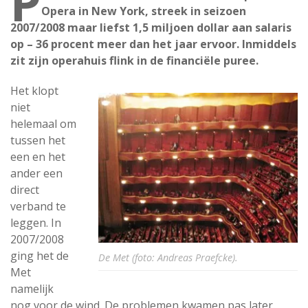
P
Opera in New York, streek in seizoen
2007/2008 maar liefst 1,5 miljoen dollar aan salaris
op – 36 procent meer dan het jaar ervoor. Inmiddels
zit zijn operahuis flink in de financiële puree.
Het klopt
niet
helemaal om
tussen het
een en het
ander een
direct
verband te
leggen. In
2007/2008
ging het de
De Met (foto: Andreas Praefcke).
Met
namelijk
nog voor de wind. De problemen kwamen pas later.