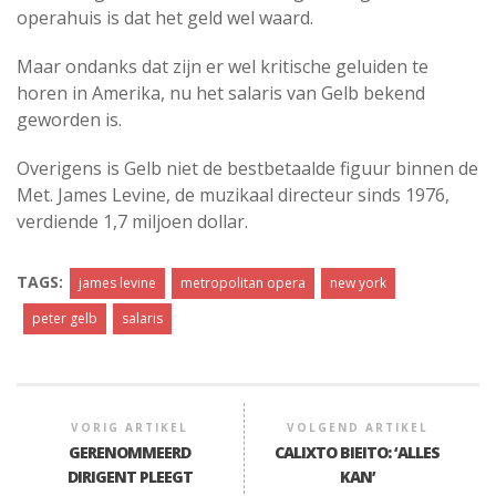
operahuis is dat het geld wel waard.
Maar ondanks dat zijn er wel kritische geluiden te
horen in Amerika, nu het salaris van Gelb bekend
geworden is.
Overigens is Gelb niet de bestbetaalde figuur binnen de
Met. James Levine, de muzikaal directeur sinds 1976,
verdiende 1,7 miljoen dollar.
TAGS:
james levine
metropolitan opera
new york
peter gelb
salaris
VORIG ARTIKEL
VOLGEND ARTIKEL
GERENOMMEERD
CALIXTO BIEITO: ‘ALLES
DIRIGENT PLEEGT
KAN’