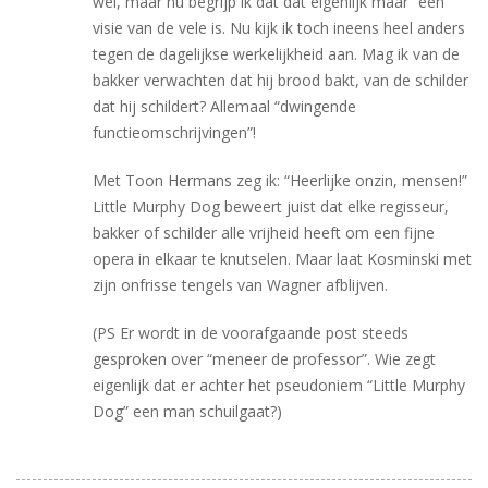
wel, maar nu begrijp ik dat dat eigenlijk maar “een”
visie van de vele is. Nu kijk ik toch ineens heel anders
tegen de dagelijkse werkelijkheid aan. Mag ik van de
bakker verwachten dat hij brood bakt, van de schilder
dat hij schildert? Allemaal “dwingende
functieomschrijvingen”!
Met Toon Hermans zeg ik: “Heerlijke onzin, mensen!”
Little Murphy Dog beweert juist dat elke regisseur,
bakker of schilder alle vrijheid heeft om een fijne
opera in elkaar te knutselen. Maar laat Kosminski met
zijn onfrisse tengels van Wagner afblijven.
(PS Er wordt in de voorafgaande post steeds
gesproken over “meneer de professor”. Wie zegt
eigenlijk dat er achter het pseudoniem “Little Murphy
Dog” een man schuilgaat?)