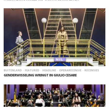
BUITENLAND
FEATURED
HEADLINE
OPERARECENSIE
RECENSIES
GENDERWISSELING WRINGT IN GIULIO CESARE