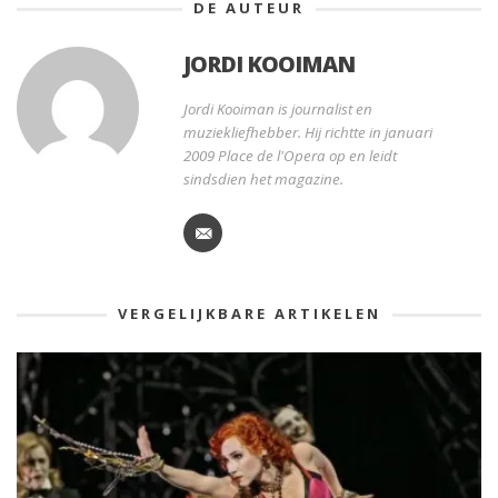
DE AUTEUR
JORDI KOOIMAN
Jordi Kooiman is journalist en
muziekliefhebber. Hij richtte in januari
2009 Place de l'Opera op en leidt
sindsdien het magazine.
VERGELIJKBARE ARTIKELEN