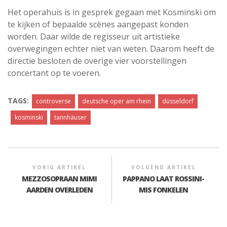
Het operahuis is in gesprek gegaan met Kosminski om
te kijken of bepaalde scènes aangepast konden
worden. Daar wilde de regisseur uit artistieke
overwegingen echter niet van weten. Daarom heeft de
directie besloten de overige vier voorstellingen
concertant op te voeren.
TAGS:
controverse
deutsche oper am rhein
düsseldorf
kosminski
tannhäuser
VORIG ARTIKEL
VOLGEND ARTIKEL
MEZZOSOPRAAN MIMI
PAPPANO LAAT ROSSINI-
AARDEN OVERLEDEN
MIS FONKELEN