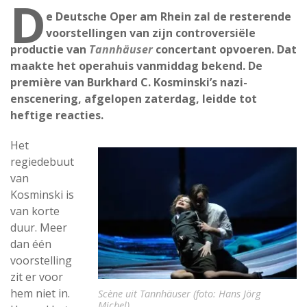
D
e Deutsche Oper am Rhein zal de resterende
voorstellingen van zijn controversiële
productie van
Tannhäuser
concertant opvoeren. Dat
maakte het operahuis vanmiddag bekend. De
première van Burkhard C. Kosminski’s nazi-
enscenering, afgelopen zaterdag, leidde tot
heftige reacties.
Het
regiedebuut
van
Kosminski is
van korte
duur. Meer
dan één
voorstelling
zit er voor
hem niet in.
Scène uit Tannhäuser (foto: Hans Jörg
Michel).