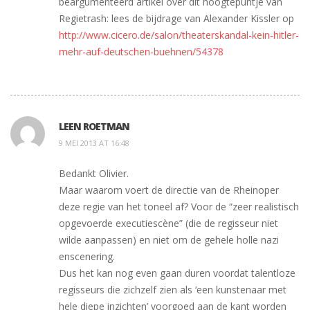
beargumenteerd artikel over dit hoogtepuntje van
Regietrash: lees de bijdrage van Alexander Kissler op
http://www.cicero.de/salon/theaterskandal-kein-hitler-
mehr-auf-deutschen-buehnen/54378
LEEN ROETMAN
9 MEI 2013 AT 16:48
Bedankt Olivier.
Maar waarom voert de directie van de Rheinoper
deze regie van het toneel af? Voor de “zeer realistisch
opgevoerde executiescène” (die de regisseur niet
wilde aanpassen) en niet om de gehele holle nazi
enscenering.
Dus het kan nog even gaan duren voordat talentloze
regisseurs die zichzelf zien als ‘een kunstenaar met
hele diepe inzichten’ voorgoed aan de kant worden