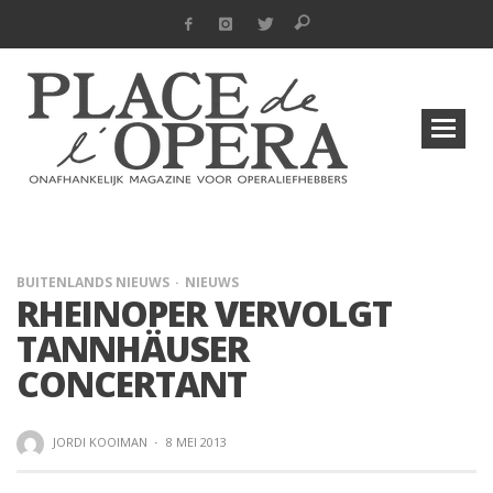
BUITENLANDS NIEUWS
NIEUWS
RHEINOPER VERVOLGT
TANNHÄUSER
CONCERTANT
JORDI KOOIMAN
·
8 MEI 2013