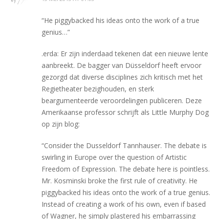
“He piggybacked his ideas onto the work of a true
genius…”
.erda: Er zijn inderdaad tekenen dat een nieuwe lente
aanbreekt. De bagger van Düsseldorf heeft ervoor
gezorgd dat diverse disciplines zich kritisch met het
Regietheater bezighouden, en sterk
beargumenteerde veroordelingen publiceren. Deze
Amerikaanse professor schrijft als Little Murphy Dog
op zijn blog:
“Consider the Dusseldorf Tannhauser. The debate is
swirling in Europe over the question of Artistic
Freedom of Expression. The debate here is pointless.
Mr. Kosminski broke the first rule of creativity. He
piggybacked his ideas onto the work of a true genius.
Instead of creating a work of his own, even if based
of Wagner, he simply plastered his embarrassing