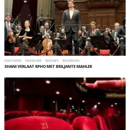
FEATURED
HEADLINE
NIEUWS
RECENSIES
SHANI VERLAAT RPHO MET BRILJANTE MAHLER