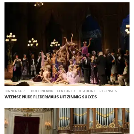
BINNENKORT
BUITENLAND
FEATURED
HEADLINE
RECENSIES
WEENSE PRIDE FLEDERMAUS UITZINNIG SUCCES