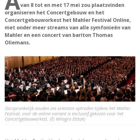
A
van 8 tot en met 17 mei zou plaatsvinden
organiseren het Concertgebouw en het
Concertgebouworkest het Mahler Festival Online,
met onder meer streams van alle symfonieën van
Mahler en een concert van bariton Thomas
Oliemans.
Oorspronkelijk zouden zes orkesten optreden tijdens het Mahler
Festival, voor de online variant is exclusief gekozen voor het
Concertgebouworkest. (© Milagro Elstak)