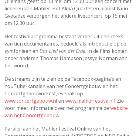
Oliemans geeft op 13 mei om 12.30 uur een concert met
liederen van Mahler. Het Alma Quartet en pianist Nino
Gvetadze verzorgen het andere liveconcert, op 15 mei
om 12.30 uur.
Het festivalprogramma bestaat verder uit een reeks
van tien documentaires, bedoeld als introductie op de
symfonieën en
Das Lied von der Erde
. In de films komen
onder anderen Thomas Hampson Jessye Norman aan
het woord.
De streams zijn te zien op de Facebook-pagina’s en
YouTube-kanalen van het Concertgebouw en het
Concertgebouworkest, evenals op
www.concertgebouw.nl
en
www.mahlerfestival.nl
. Zie
voor meer informatie over het programma de
website
van het Concertgebouw
.
Parallel aan het Mahler Festival Online van het
Concertgebouw presenteert AVROTROS op NPO Radio