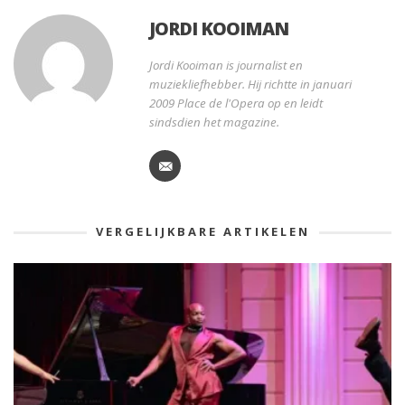
JORDI KOOIMAN
Jordi Kooiman is journalist en
muziekliefhebber. Hij richtte in januari
2009 Place de l'Opera op en leidt
sindsdien het magazine.
VERGELIJKBARE ARTIKELEN