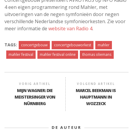
4 een eigen programmering rond Mahler, met
uitvoeringen van de negen symfonieën door negen
verschillende Nederlandse symfonieorkesten. Zie voor
meer informatie de
website van Radio 4
.
TAGS:
concertgebouw
concertgebouworkest
mahler
mahler festival
mahler festival online
thomas oliemans
VORIG ARTIKEL
VOLGEND ARTIKEL
MIJN WAGNER: DIE
MARCEL BEEKMAN IS
MEISTERSINGER VON
HAUPTMANN IN
NÜRNBERG
WOZZECK
DE AUTEUR