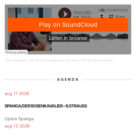
Opera Magazine
·
Afl. 23 Opera Magazine over aus LICHT met Renee Jonker
AGENDA
aug 11 2026
SPANGA/DER ROSENKAVALIER – R.STRAUSS
Opera Spanga
aug 13 2026